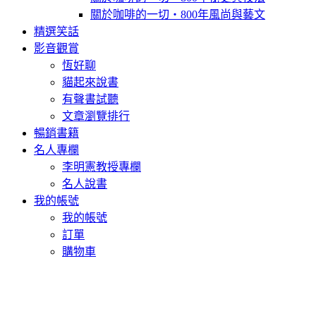
關於咖啡的一切‧800年風尚與藝文
精選笑話
影音觀賞
恆好聊
貓起來說書
有聲書試聽
文章瀏覽排行
暢銷書籍
名人專欄
李明憲教授專欄
名人說書
我的帳號
我的帳號
訂單
購物車