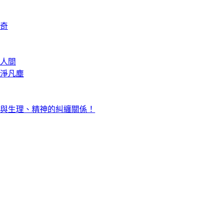
奇
人間
淨凡塵
與生理、精神的糾纏關係！