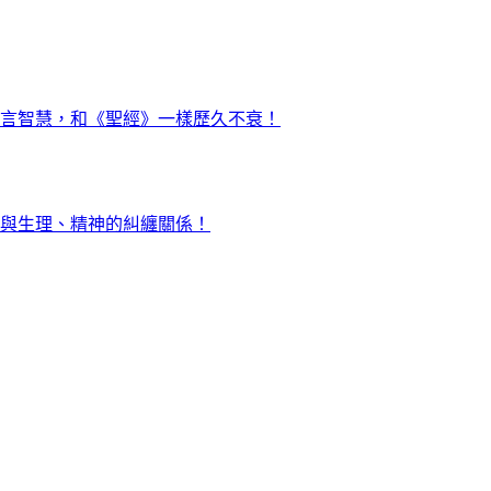
言智慧，和《聖經》一樣歷久不衰！
與生理、精神的糾纏關係！