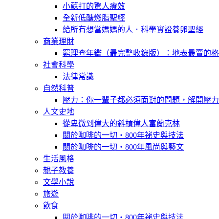
小蘇打的驚人療效
全新低醣燃脂聖經
給所有想當媽媽的人．科學實證養卵聖經
商業理財
窮理查年鑑（最完整收錄版）：地表最賣的格
社會科學
法律常識
自然科普
壓力：你一輩子都必須面對的問題，解開壓力
人文史地
從卑微到偉大的斜槓偉人富蘭克林
關於咖啡的一切‧800年祕史與技法
關於咖啡的一切‧800年風尚與藝文
生活風格
親子教養
文學小說
旅遊
飲食
關於咖啡的一切‧800年祕史與技法