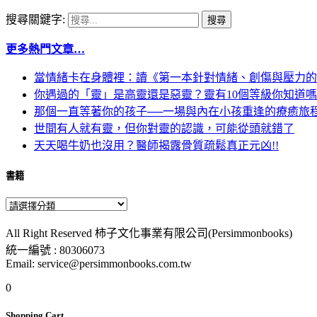
搜尋關鍵字:
更多熱門文章…
當情緒卡在身體裡：讀《第一本針對情緒、創傷與壓力的
你遇過的「靈」是高靈還是惡靈？靈有10個等級你知道
那個一直等著你的孩子──一場與內在小孩重逢的療癒旅
世間有人就有靈，但你對靈的認識，可能從頭就錯了
天天喝牛奶也沒用？醫師揭露骨質疏鬆真正元凶!!
書籍
All Right Reserved 柿子文化事業有限公司(Persimmonbooks)
統一編號 : 80306073
Email: service@persimmonbooks.com.tw
0
Shopping Cart