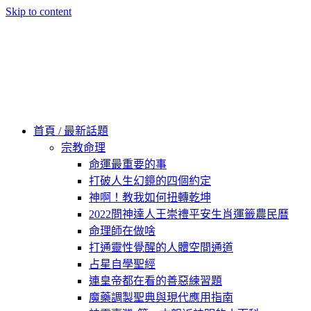
Skip to content
60秒看新世界
柿子文化
首頁 / 最新話題
宗教命理
命運最重要的事
打破人生幻鏡的四個約定
神啊！教我如何扭轉乾坤
2022問神達人王崇禮平安生肖運籤農民曆
命理師在做啥
打通靈性覺醒的人體空間通道
占星自學聖經
連皇帝都在看的善惡練習題
魔藥調製聖典與現代應用指南