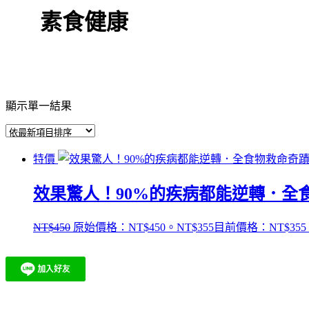
素食健康
顯示單一結果
特價
效果驚人！90%的疾病都能逆轉．全
NT$
450
原始價格：NT$450。
NT$
355
目前價格：NT$355