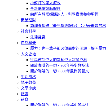
小蘇打的驚人療效
全新低醣燃脂聖經
給所有想當媽媽的人．科學實證養卵聖經
商業理財
窮理查年鑑（最完整收錄版）：地表最賣的格
社會科學
法律常識
自然科普
壓力：你一輩子都必須面對的問題，解開壓力
人文史地
從卑微到偉大的斜槓偉人富蘭克林
關於咖啡的一切‧800年祕史與技法
關於咖啡的一切‧800年風尚與藝文
生活風格
親子教養
文學小說
旅遊
飲食
關於咖啡的一切‧800年祕史與技法