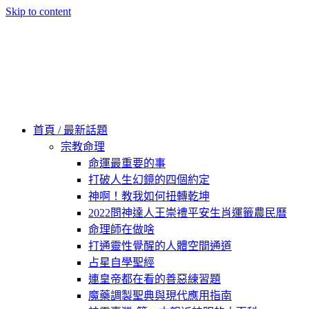
Skip to content
60秒看新世界
柿子文化
首頁 / 最新話題
宗教命理
命運最重要的事
打破人生幻鏡的四個約定
神啊！教我如何扭轉乾坤
2022問神達人王崇禮平安生肖運籤農民曆
命理師在做啥
打通靈性覺醒的人體空間通道
占星自學聖經
連皇帝都在看的善惡練習題
魔藥調製聖典與現代應用指南