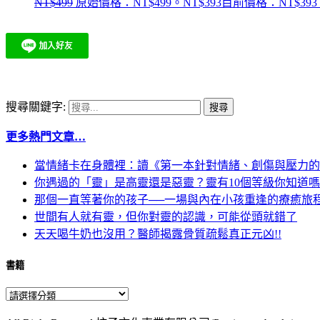
NT$
499
原始價格：NT$499。
NT$
393
目前價格：NT$393
搜尋關鍵字:
更多熱門文章…
當情緒卡在身體裡：讀《第一本針對情緒、創傷與壓力的
你遇過的「靈」是高靈還是惡靈？靈有10個等級你知道
那個一直等著你的孩子──一場與內在小孩重逢的療癒旅
世間有人就有靈，但你對靈的認識，可能從頭就錯了
天天喝牛奶也沒用？醫師揭露骨質疏鬆真正元凶!!
書籍