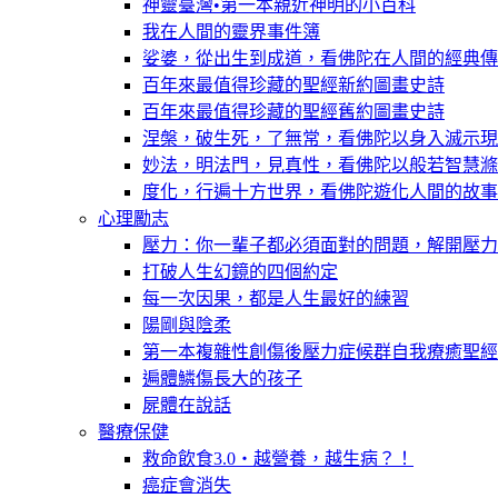
神靈臺灣•第一本親近神明的小百科
我在人間的靈界事件簿
娑婆，從出生到成道，看佛陀在人間的經典傳
百年來最值得珍藏的聖經新約圖畫史詩
百年來最值得珍藏的聖經舊約圖畫史詩
涅槃，破生死，了無常，看佛陀以身入滅示現
妙法，明法門，見真性，看佛陀以般若智慧滌
度化，行遍十方世界，看佛陀遊化人間的故事
心理勵志
壓力：你一輩子都必須面對的問題，解開壓力
打破人生幻鏡的四個約定
每一次因果，都是人生最好的練習
陽剛與陰柔
第一本複雜性創傷後壓力症候群自我療癒聖經
遍體鱗傷長大的孩子
屍體在說話
醫療保健
救命飲食3.0‧越營養，越生病？！
癌症會消失