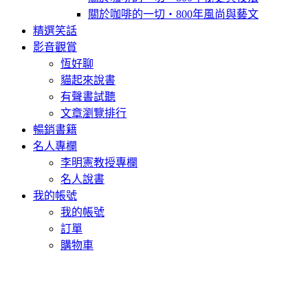
關於咖啡的一切‧800年風尚與藝文
精選笑話
影音觀賞
恆好聊
貓起來說書
有聲書試聽
文章瀏覽排行
暢銷書籍
名人專欄
李明憲教授專欄
名人說書
我的帳號
我的帳號
訂單
購物車