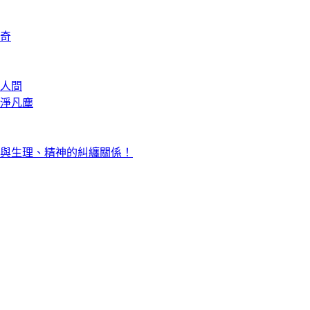
奇
人間
淨凡塵
與生理、精神的糾纏關係！