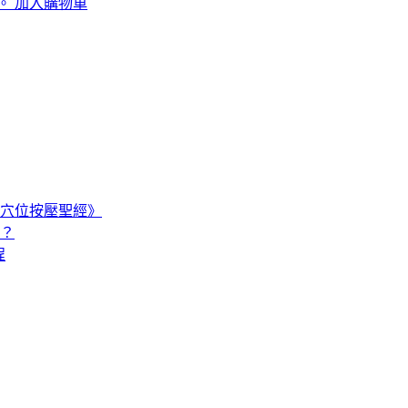
。
加入購物車
穴位按壓聖經》
嗎？
程