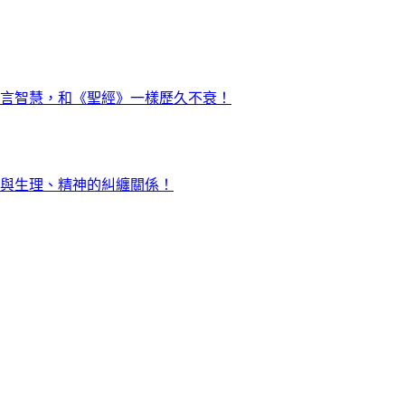
言智慧，和《聖經》一樣歷久不衰！
與生理、精神的糾纏關係！