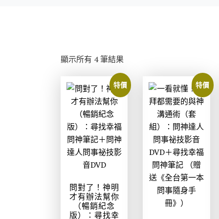
依
顯示所有 4 筆結果
最
新
特價
特價
項
目
排
序
問對了！神明
才有辦法幫你
（暢銷紀念
版）：尋找幸