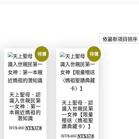
特價
特價
天上聖母．認
識入世親民第
天上聖母．認
一女神：第一
識入世親民第
本親近媽祖的
一女神【限量
潛知識
贈送〈媽祖聖
蹟典藏卡〉】
原
目
NT$
480
NT$
378
始
前
原
目
NT$
480
NT$
378