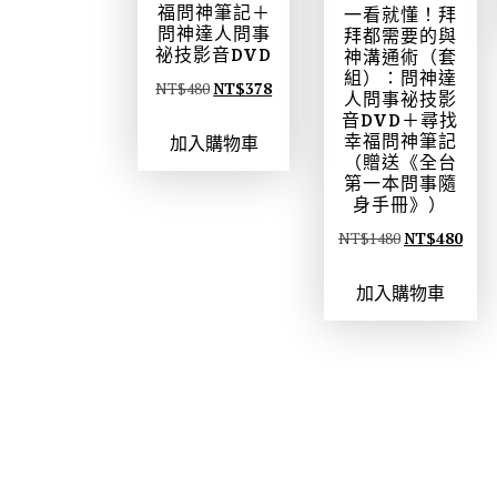
福問神筆記＋
一看就懂！拜
問神達人問事
拜都需要的與
祕技影音DVD
神溝通術（套
組）：問神達
原
目
NT$
480
NT$
378
人問事祕技影
始
前
音DVD＋尋找
幸福問神筆記
加入購物車
價
價
（贈送《全台
格
格
第一本問事隨
：
：
身手冊》）
N
N
原
目
NT$
1480
NT$
480
T
T
始
前
$
$
加入購物車
價
價
4
3
格
格
8
7
：
：
0
8
N
N
。
。
T
T
$
$
1
4