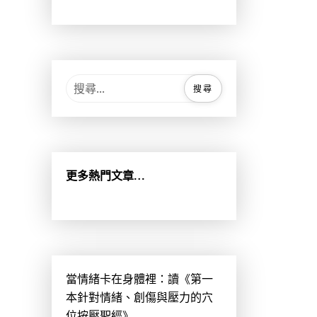
搜
尋
關
鍵
字
:
更多熱門文章…
當情緒卡在身體裡：讀《第一
本針對情緒、創傷與壓力的穴
位按壓聖經》