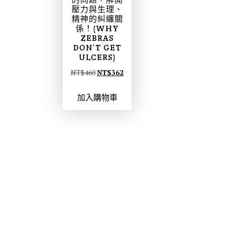
壓力與生理、
精神的糾纏關
係！(WHY
ZEBRAS
DON’T GET
ULCERS)
原
目
NT$
460
NT$
362
始
前
加入購物車
價
價
格
格
：
：
N
N
T
T
$
$
4
3
6
6
0
2
。
。