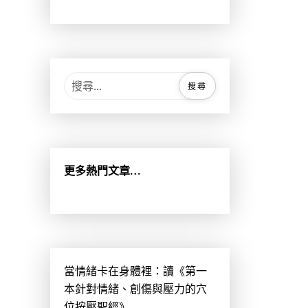
搜
尋
關
鍵
字
:
更多熱門文章…
當情緒卡在身體裡：讀《第一
本針對情緒、創傷與壓力的穴
位按壓聖經》