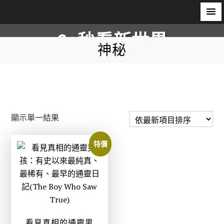
S
60秒看新世界
k
神秘
i
柿子文化
p
t
o
c
顯示單一結果
o
n
特價
t
e
n
t
看見真相的通靈男