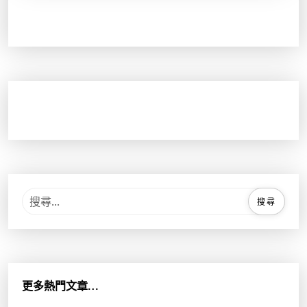
搜
尋
關
鍵
字
:
更多熱門文章…