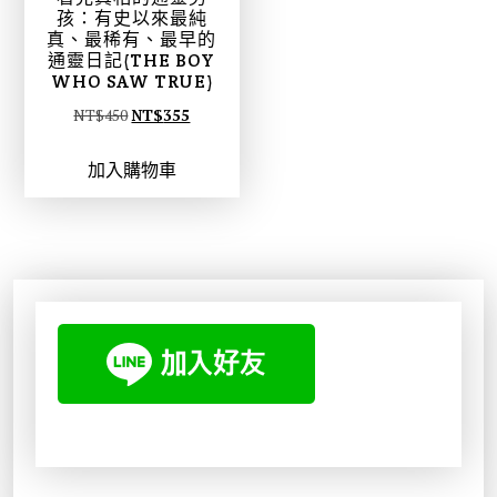
孩：有史以來最純
真、最稀有、最早的
通靈日記(THE BOY
WHO SAW TRUE)
原
目
NT$
450
NT$
355
始
前
加入購物車
價
價
格
格
：
：
N
N
T
T
$
$
4
3
5
5
0
5
。
。