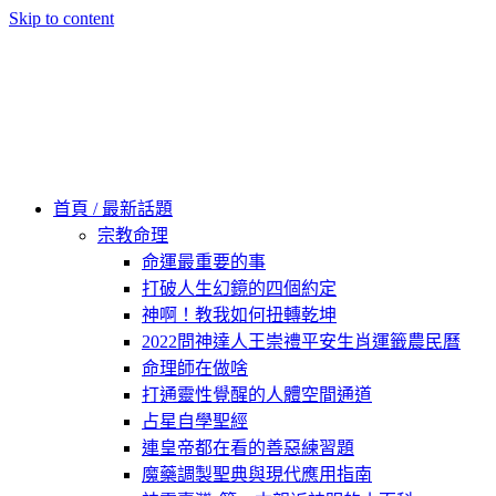
Skip to content
60秒看新世界
柿子文化
首頁 / 最新話題
宗教命理
命運最重要的事
打破人生幻鏡的四個約定
神啊！教我如何扭轉乾坤
2022問神達人王崇禮平安生肖運籤農民曆
命理師在做啥
打通靈性覺醒的人體空間通道
占星自學聖經
連皇帝都在看的善惡練習題
魔藥調製聖典與現代應用指南