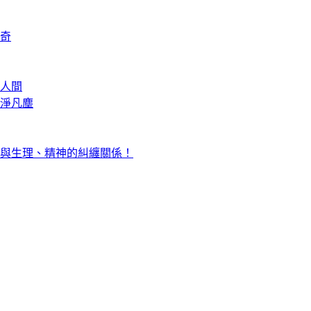
奇
人間
淨凡塵
與生理、精神的糾纏關係！