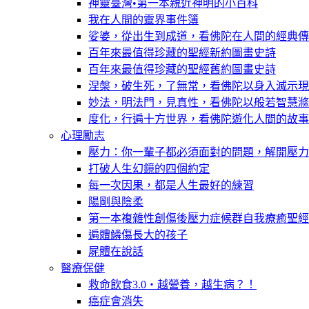
神靈臺灣•第一本親近神明的小百科
我在人間的靈界事件簿
娑婆，從出生到成道，看佛陀在人間的經典傳
百年來最值得珍藏的聖經新約圖畫史詩
百年來最值得珍藏的聖經舊約圖畫史詩
涅槃，破生死，了無常，看佛陀以身入滅示現
妙法，明法門，見真性，看佛陀以般若智慧滌
度化，行遍十方世界，看佛陀遊化人間的故事
心理勵志
壓力：你一輩子都必須面對的問題，解開壓力
打破人生幻鏡的四個約定
每一次因果，都是人生最好的練習
陽剛與陰柔
第一本複雜性創傷後壓力症候群自我療癒聖經
遍體鱗傷長大的孩子
屍體在說話
醫療保健
救命飲食3.0‧越營養，越生病？！
癌症會消失