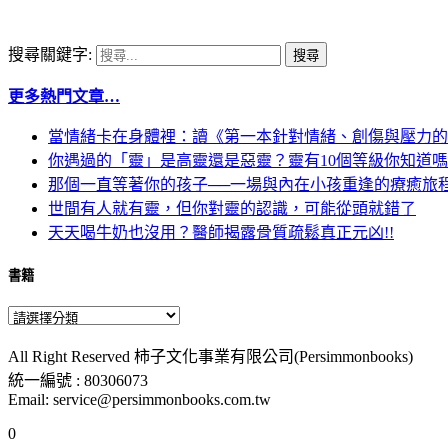
搜尋關鍵字:
更多熱門文章…
當情緒卡在身體裡：讀《第一本針對情緒、創傷與壓力的
你遇過的「靈」是高靈還是惡靈？靈有10個等級你知道
那個一直等著你的孩子──一場與內在小孩重逢的療癒旅
世間有人就有靈，但你對靈的認識，可能從頭就錯了
天天喝牛奶也沒用？醫師揭露骨質疏鬆真正元凶!!
書籍
All Right Reserved 柿子文化事業有限公司(Persimmonbooks)
統一編號 : 80306073
Email: service@persimmonbooks.com.tw
0