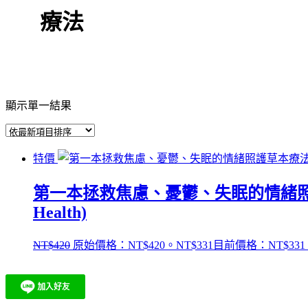
療法
顯示單一結果
特價
第一本拯救焦慮、憂鬱、失眠的情緒照護草本療
Health)
NT$
420
原始價格：NT$420。
NT$
331
目前價格：NT$331