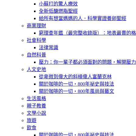
小蘇打的驚人療效
全新低醣燃脂聖經
給所有想當媽媽的人．科學實證養卵聖經
商業理財
窮理查年鑑（最完整收錄版）：地表最賣的格
社會科學
法律常識
自然科普
壓力：你一輩子都必須面對的問題，解開壓力
人文史地
從卑微到偉大的斜槓偉人富蘭克林
關於咖啡的一切‧800年祕史與技法
關於咖啡的一切‧800年風尚與藝文
生活風格
親子教養
文學小說
旅遊
飲食
關於咖啡的一切‧800年祕史與技法