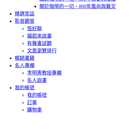
關於咖啡的一切‧800年風尚與藝文
精選笑話
影音觀賞
恆好聊
貓起來說書
有聲書試聽
文章瀏覽排行
暢銷書籍
名人專欄
李明憲教授專欄
名人說書
我的帳號
我的帳號
訂單
購物車