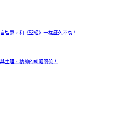
言智慧，和《聖經》一樣歷久不衰！
與生理、精神的糾纏關係！