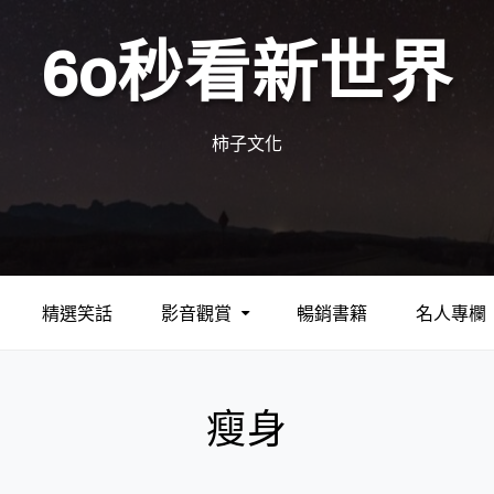
60秒看新世界
柿子文化
精選笑話
影音觀賞
暢銷書籍
名人專欄
瘦身