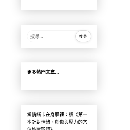
搜
尋
關
鍵
字
:
更多熱門文章…
當情緒卡在身體裡：讀《第一
本針對情緒、創傷與壓力的穴
位按壓聖經》