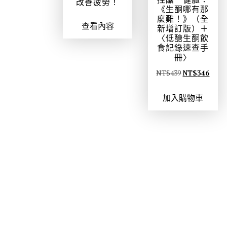
改善疲勞！
《生酮哪有那
麼難！》（全
查看內容
新增訂版）＋
〈低醣生酮飲
食記錄速查手
冊〉
原
目
NT$
439
NT$
346
始
前
加入購物車
價
價
格
格
：
：
N
N
T
T
$
$
4
3
3
4
9
6
。
。