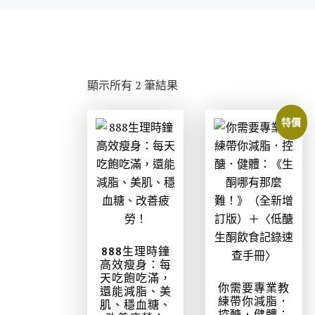
依
顯示所有 2 筆結果
最
新
特價
項
目
排
序
888生理時鐘
高效瘦身：每
天吃飽吃滿，
你需要專業教
還能減脂、美
練帶你減脂．
肌、穩血糖、
控醣．健體：