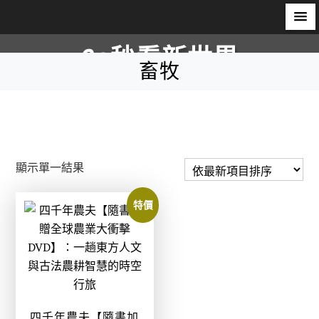
S
60秒看新世界
k
畜牧
i
柿子文化
p
t
o
c
顯示單一結果
o
n
特價
t
e
n
t
四千年農夫【隨書加