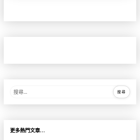
搜
尋
關
鍵
字
:
更多熱門文章…