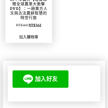
贈全球農業大衝擊
DVD】：一趟東方人
文與古法農耕智慧的
時空行旅
原
目
NT$
460
NT$
362
始
前
加入購物車
價
價
格
格
：
：
N
N
T
T
$
$
4
3
6
6
0
2
。
。