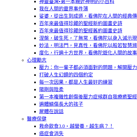
神靈臺灣•第一本親近神明的小百科
我在人間的靈界事件簿
娑婆，從出生到成道，看佛陀在人間的經典傳
百年來最值得珍藏的聖經新約圖畫史詩
百年來最值得珍藏的聖經舊約圖畫史詩
涅槃，破生死，了無常，看佛陀以身入滅示現
妙法，明法門，見真性，看佛陀以般若智慧滌
度化，行遍十方世界，看佛陀遊化人間的故事
心理勵志
壓力：你一輩子都必須面對的問題，解開壓力
打破人生幻鏡的四個約定
每一次因果，都是人生最好的練習
陽剛與陰柔
第一本複雜性創傷後壓力症候群自我療癒聖經
遍體鱗傷長大的孩子
屍體在說話
醫療保健
救命飲食3.0‧越營養，越生病？！
癌症會消失