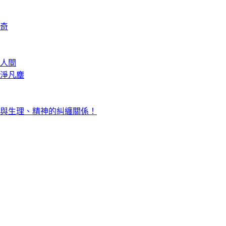
奇
人間
淨凡塵
與生理、精神的糾纏關係！