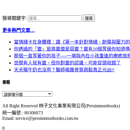
搜尋關鍵字:
更多熱門文章…
當情緒卡在身體裡：讀《第一本針對情緒、創傷與壓力的
你遇過的「靈」是高靈還是惡靈？靈有10個等級你知道
那個一直等著你的孩子──一場與內在小孩重逢的療癒旅
世間有人就有靈，但你對靈的認識，可能從頭就錯了
天天喝牛奶也沒用？醫師揭露骨質疏鬆真正元凶!!
書籍
All Right Reserved 柿子文化事業有限公司(Persimmonbooks)
統一編號 : 80306073
Email: service@persimmonbooks.com.tw
0