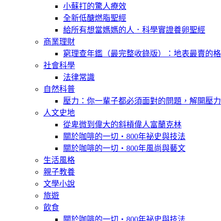
小蘇打的驚人療效
全新低醣燃脂聖經
給所有想當媽媽的人．科學實證養卵聖經
商業理財
窮理查年鑑（最完整收錄版）：地表最賣的格
社會科學
法律常識
自然科普
壓力：你一輩子都必須面對的問題，解開壓力
人文史地
從卑微到偉大的斜槓偉人富蘭克林
關於咖啡的一切‧800年祕史與技法
關於咖啡的一切‧800年風尚與藝文
生活風格
親子教養
文學小說
旅遊
飲食
關於咖啡的一切‧800年祕史與技法