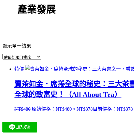
產業發展
顯示單一結果
特價
賣茶如金．席捲全球的秘史：三大茶
全球的致富史！（All About Tea）
NT$
480
原始價格：NT$480。
NT$
378
目前價格：NT$378