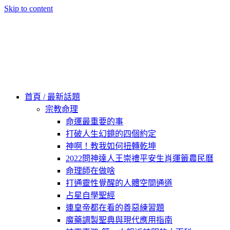
Skip to content
60秒看新世界
柿子文化
首頁 / 最新話題
宗教命理
命運最重要的事
打破人生幻鏡的四個約定
神啊！教我如何扭轉乾坤
2022問神達人王崇禮平安生肖運籤農民曆
命理師在做啥
打通靈性覺醒的人體空間通道
占星自學聖經
連皇帝都在看的善惡練習題
魔藥調製聖典與現代應用指南