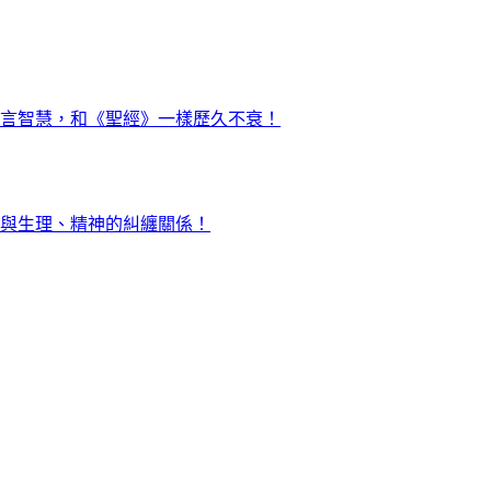
言智慧，和《聖經》一樣歷久不衰！
與生理、精神的糾纏關係！