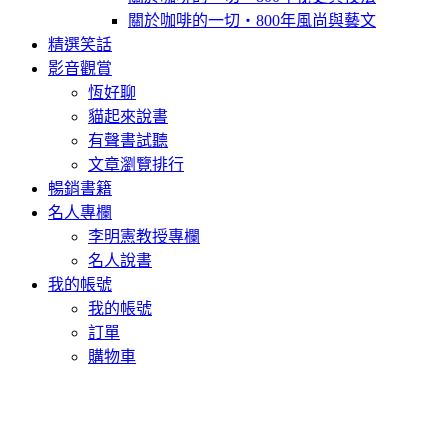
關於咖啡的一切‧800年風尚與藝文
精選笑話
影音觀賞
恆好聊
貓起來說書
有聲書試聽
文章瀏覽排行
暢銷書籍
名人專欄
李明憲教授專欄
名人說書
我的帳號
我的帳號
訂單
購物車