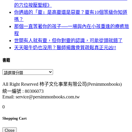
的穴位按壓聖經》
你遇過的「靈」是高靈還是惡靈？靈有10個等級你知道
嗎？
那個一直等著你的孩子──一場與內在小孩重逢的療癒旅
程
世間有人就有靈，但你對靈的認識，可能從頭就錯了
天天喝牛奶也沒用？醫師揭露骨質疏鬆真正元凶!!
書籍
All Right Reserved 柿子文化事業有限公司(Persimmonbooks)
統一編號 : 80306073
Email: service@persimmonbooks.com.tw
0
Shopping Cart
Close