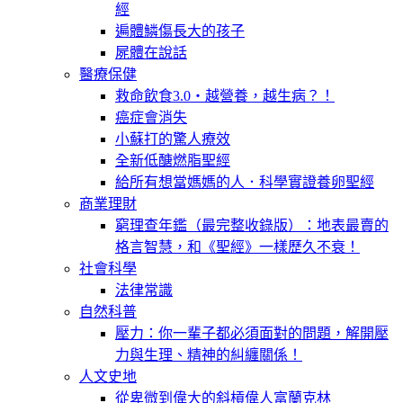
經
遍體鱗傷長大的孩子
屍體在說話
醫療保健
救命飲食3.0‧越營養，越生病？！
癌症會消失
小蘇打的驚人療效
全新低醣燃脂聖經
給所有想當媽媽的人．科學實證養卵聖經
商業理財
窮理查年鑑（最完整收錄版）：地表最賣的
格言智慧，和《聖經》一樣歷久不衰！
社會科學
法律常識
自然科普
壓力：你一輩子都必須面對的問題，解開壓
力與生理、精神的糾纏關係！
人文史地
從卑微到偉大的斜槓偉人富蘭克林