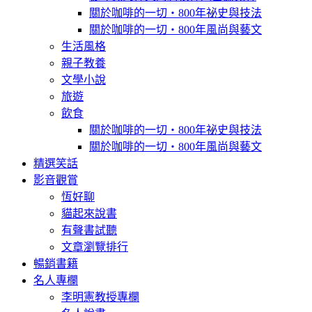
關於咖啡的一切‧800年祕史與技法
關於咖啡的一切‧800年風尚與藝文
生活風格
親子教養
文學小說
旅遊
飲食
關於咖啡的一切‧800年祕史與技法
關於咖啡的一切‧800年風尚與藝文
精選笑話
影音觀賞
恆好聊
貓起來說書
有聲書試聽
文章瀏覽排行
暢銷書籍
名人專欄
李明憲教授專欄