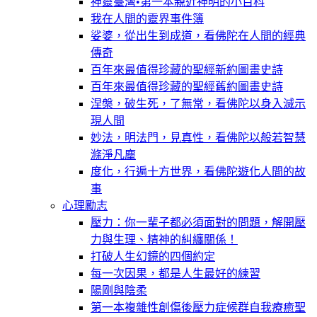
神靈臺灣•第一本親近神明的小百科
我在人間的靈界事件簿
娑婆，從出生到成道，看佛陀在人間的經典
傳奇
百年來最值得珍藏的聖經新約圖畫史詩
百年來最值得珍藏的聖經舊約圖畫史詩
涅槃，破生死，了無常，看佛陀以身入滅示
現人間
妙法，明法門，見真性，看佛陀以般若智慧
滌淨凡塵
度化，行遍十方世界，看佛陀遊化人間的故
事
心理勵志
壓力：你一輩子都必須面對的問題，解開壓
力與生理、精神的糾纏關係！
打破人生幻鏡的四個約定
每一次因果，都是人生最好的練習
陽剛與陰柔
第一本複雜性創傷後壓力症候群自我療癒聖