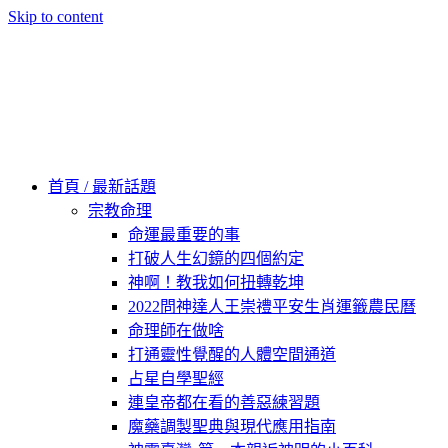
Skip to content
60秒看新世界
柿子文化
首頁 / 最新話題
宗教命理
命運最重要的事
打破人生幻鏡的四個約定
神啊！教我如何扭轉乾坤
2022問神達人王崇禮平安生肖運籤農民曆
命理師在做啥
打通靈性覺醒的人體空間通道
占星自學聖經
連皇帝都在看的善惡練習題
魔藥調製聖典與現代應用指南