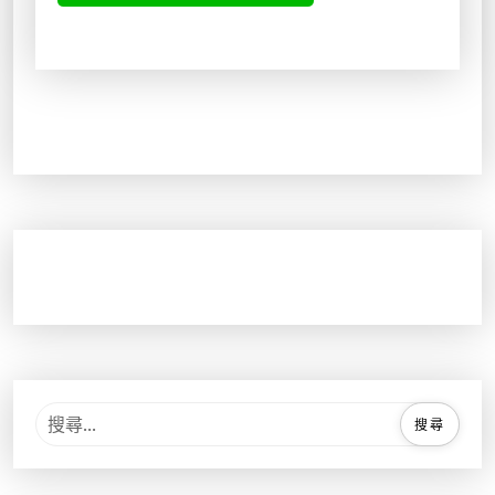
9
8
。
。
搜
尋
關