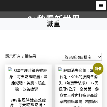
S
60秒看新世界
k
減重
i
柿子文化
p
t
o
c
依
顯示所有 2 筆結果
o
最
n
新
特價
t
項
e
目
n
排
t
序
888生理時鐘高效瘦
身：每天吃飽吃滿，