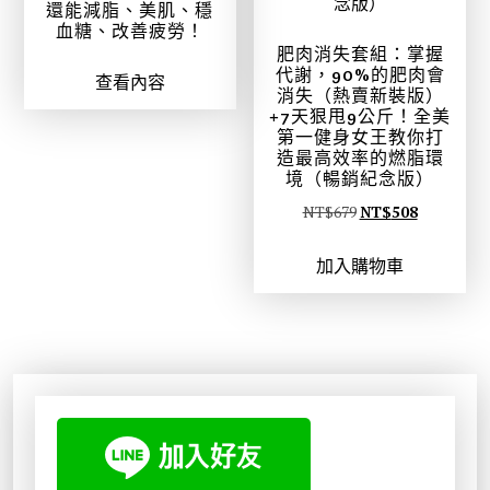
還能減脂、美肌、穩
血糖、改善疲勞！
肥肉消失套組：掌握
代謝，90%的肥肉會
查看內容
消失（熱賣新裝版）
+7天狠甩9公斤！全美
第一健身女王教你打
造最高效率的燃脂環
境（暢銷紀念版）
原
目
NT$
679
NT$
508
始
前
加入購物車
價
價
格
格
：
：
N
N
T
T
$
$
6
5
7
0