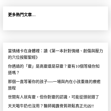
鍵
字
:
更多熱門文章…
當情緒卡在身體裡：讀《第一本針對情緒、創傷與壓力
的穴位按壓聖經》
你遇過的「靈」是高靈還是惡靈？靈有10個等級你知
道嗎？
那個一直等著你的孩子──一場與內在小孩重逢的療癒
旅程
世間有人就有靈，但你對靈的認識，可能從頭就錯了
天天喝牛奶也沒用？醫師揭露骨質疏鬆真正元凶!!