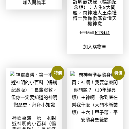
。
詩解籤訣竅（暢銷紀
加入購物車
價
價
念版）：人生8大問
格
格
題，問神達人王崇禮
：
：
博士教你徹底看懂天
機神意
N
N
原
目
NT$
560
NT$
441
T
T
始
前
$
$
加入購物車
價
價
1
1
格
格
9
5
：
：
9
6
N
N
。
。
特價
特價
T
T
$
$
5
4
6
4
0
1
。
。
神靈臺灣．第一本親
近神明的小百科（暢