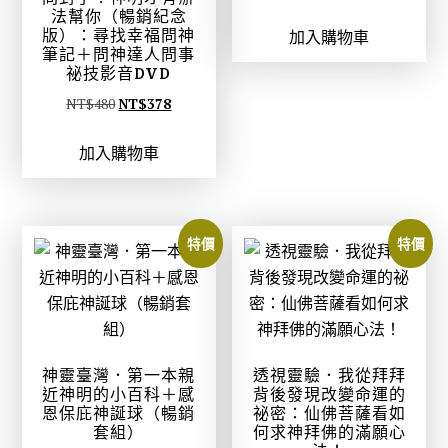
始
前
法幫你（暢銷紀念
版）：尋找幸福問神
加入購物車
價
價
筆記＋問神達人問事
格
格
祕技影音DVD
：
：
原
目
NT$
480
NT$
378
N
N
始
前
T
T
加入購物車
價
價
$
$
格
格
3
2
：
：
8
9
N
N
特價
特價
0
9
T
T
。
。
$
$
4
3
8
7
0
8
神靈臺灣．第一本親
透視靈驗．我從拜拜
。
。
近神明的小百科＋感
背後發現改變命運的
恩保庇神誕球（暢銷
祕密：仙佛菩薩看如
套組）
何求神拜佛的滿願心