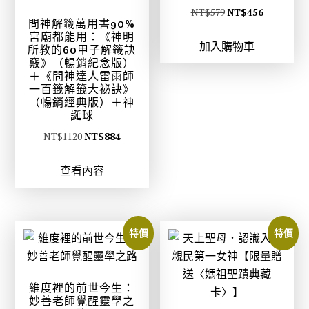
原
目
NT$
579
NT$
456
問神解籤萬用書90%
始
前
宮廟都能用：《神明
加入購物車
價
價
所教的60甲子解籤訣
竅》（暢銷紀念版）
格
格
＋《問神達人雷雨師
：
：
一百籤解籤大祕訣》
（暢銷經典版）＋神
N
N
誕球
T
T
原
目
NT$
1120
NT$
884
$
$
始
前
5
4
查看內容
價
價
7
5
格
格
9
6
：
：
。
。
N
N
特價
特價
T
T
$
$
1
8
維度裡的前世今生：
1
8
妙善老師覺醒靈學之