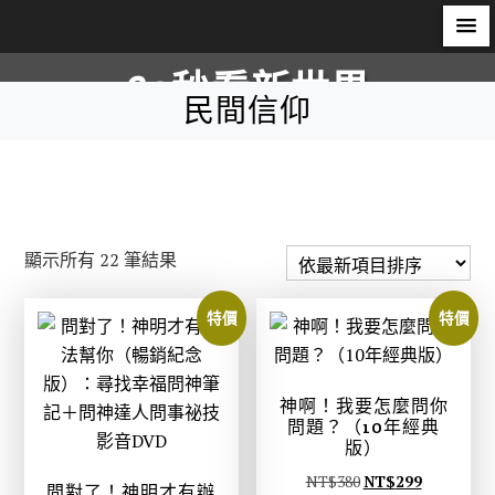
S
60秒看新世界
k
民間信仰
i
柿子文化
p
t
o
c
依
顯示所有 22 筆結果
o
最
n
新
特價
特價
t
項
e
目
n
排
神啊！我要怎麼問你
t
問題？（10年經典
序
版）
原
目
NT$
380
NT$
299
問對了！神明才有辦