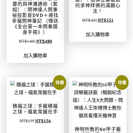
要的與神溝通術（套
何求神拜佛的滿願心
組）：問神達人問事
法！
祕技影音DVD＋尋找
原
目
NT$
420
NT$
331
幸福問神筆記 （贈送
《全台第一本問事隨
始
前
身手冊》）
加入購物車
價
價
原
目
NT$
1480
NT$
480
格
格
始
前
：
：
加入購物車
價
價
N
N
格
格
T
T
：
：
$
$
N
N
4
3
特價
特價
T
T
2
3
$
$
0
1
1
4
。
。
積福之球：手握積福
4
8
之球，福氣常握在手
8
0
原
目
NT$
199
NT$
156
0
。
始
前
神明所教的60甲子籤