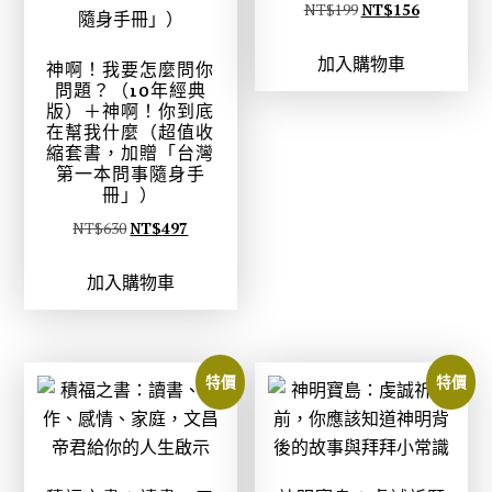
原
目
NT$
199
NT$
156
9
。
始
前
。
加入購物車
價
價
神啊！我要怎麼問你
問題？（10年經典
格
格
版）＋神啊！你到底
：
：
在幫我什麼（超值收
縮套書，加贈「台灣
N
N
第一本問事隨身手
T
T
冊」）
$
$
原
目
NT$
630
NT$
497
1
1
始
前
9
5
加入購物車
價
價
9
6
格
格
。
。
：
：
N
N
特價
特價
T
T
$
$
6
4
3
9