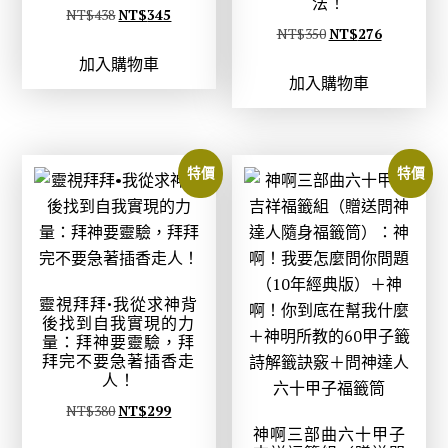
法！
原
目
NT$
438
NT$
345
原
目
NT$
350
NT$
276
始
前
始
前
加入購物車
價
價
加入購物車
價
價
格
格
格
格
：
：
：
：
N
N
N
N
T
T
特價
特價
T
T
$
$
$
$
4
3
3
2
3
4
5
7
8
5
0
6
。
。
靈視拜拜•我從求神背
。
。
後找到自我實現的力
量：拜神要靈驗，拜
拜完不要急著插香走
人！
原
目
NT$
380
NT$
299
神啊三部曲六十甲子
始
前