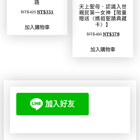
路
2
4
天上聖母．認識入世
0
。
原
目
NT$
420
NT$
331
親民第一女神【限量
贈送〈媽祖聖蹟典藏
。
始
前
卡〉】
加入購物車
價
價
原
目
NT$
480
NT$
378
格
格
始
前
：
：
加入購物車
價
價
N
N
格
格
T
T
：
：
$
$
N
N
4
3
T
T
2
3
$
$
0
1
4
3
。
。
8
7
0
8
。
。