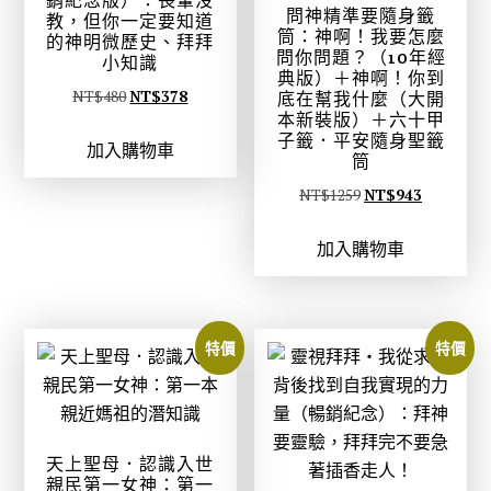
銷紀念版）：長輩沒
問神精準要隨身籤
教，但你一定要知道
筒：神啊！我要怎麼
的神明微歷史、拜拜
問你問題？（10年經
小知識
典版）＋神啊！你到
原
目
NT$
480
NT$
378
底在幫我什麼（大開
本新裝版）＋六十甲
始
前
子籤．平安隨身聖籤
加入購物車
價
價
筒
格
格
原
目
NT$
1259
NT$
943
：
：
始
前
N
N
加入購物車
價
價
T
T
格
格
$
$
：
：
4
3
N
N
特價
特價
8
7
T
T
0
8
$
$
。
。
1
9
2
4
天上聖母．認識入世
5
3
親民第一女神：第一