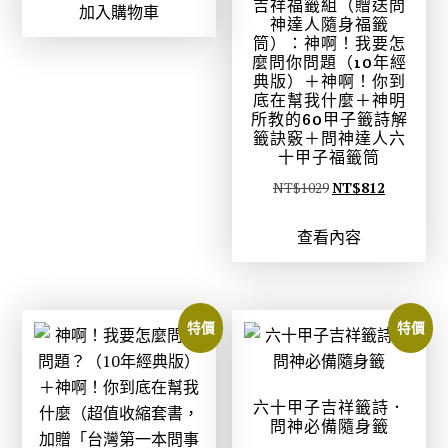
吉祥福籤組（贈送問
加入購物車
價
價
神達人隨身福籤
格
格
筒）：神啊！我要怎
麼問你問題（10年經
：
：
典版）＋神啊！你到
N
N
底在幫我什麼＋神明
T
T
所教的60甲子籤詩解
籤訣竅＋問神達人六
$
$
十甲子福籤筒
3
2
原
目
NT$
1029
NT$
812
8
9
始
前
0
9
查看內容
價
價
。
。
格
格
：
：
N
N
特價
特價
T
T
$
$
1
8
六十甲子吉祥籤詩．
0
1
問神必備隨身籤
2
2