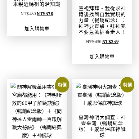
本親近媽祖的潛知識
9
。
靈視拜拜‧我從求神
。
原
目
NT$
480
NT$
378
背後找到自我實現的
力量（暢銷紀念）：
始
前
拜神要靈驗，拜拜完
加入購物車
價
價
不要急著插香走人！
格
格
原
目
NT$
430
NT$
339
：
：
始
前
N
N
加入購物車
價
價
T
T
格
格
$
$
：
：
4
3
N
N
特價
特價
8
7
T
T
0
8
$
$
。
。
4
3
3
3
臺灣神明大調查：神
0
9
靈臺灣（暢銷紀念
版）＋感恩保庇神誕
。
。
球