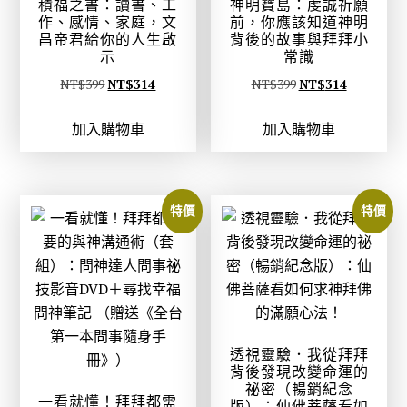
積福之書：讀書、工
神明寶島：虔誠祈願
0
7
作、感情、家庭，文
前，你應該知道神明
昌帝君給你的人生啟
背後的故事與拜拜小
。
。
示
常識
原
目
原
目
NT$
399
NT$
314
NT$
399
NT$
314
始
前
始
前
加入購物車
加入購物車
價
價
價
價
格
格
格
格
：
：
：
：
N
N
N
N
特價
特價
T
T
T
T
$
$
$
$
3
3
3
3
9
1
9
1
9
4
9
4
。
。
。
。
透視靈驗．我從拜拜
背後發現改變命運的
祕密（暢銷紀念
一看就懂！拜拜都需
版）：仙佛菩薩看如