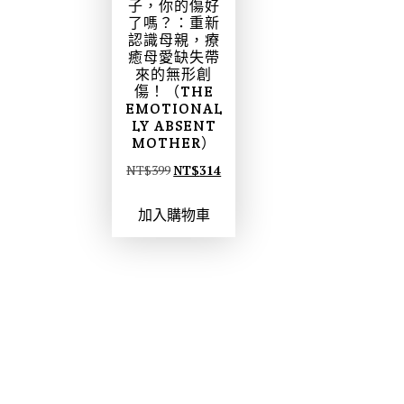
子，你的傷好
了嗎？：重新
認識母親，療
癒母愛缺失帶
來的無形創
傷！（THE
EMOTIONAL
LY ABSENT
MOTHER）
原
目
NT$
399
NT$
314
始
前
加入購物車
價
價
格
格
：
：
N
N
T
T
$
$
3
3
9
1