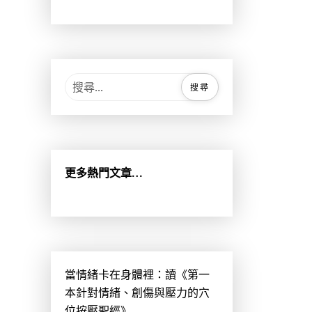
搜
尋
關
鍵
字
:
更多熱門文章…
當情緒卡在身體裡：讀《第一
本針對情緒、創傷與壓力的穴
位按壓聖經》