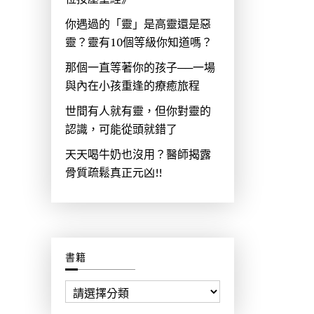
你遇過的「靈」是高靈還是惡
靈？靈有10個等級你知道嗎？
那個一直等著你的孩子──一場
與內在小孩重逢的療癒旅程
世間有人就有靈，但你對靈的
認識，可能從頭就錯了
天天喝牛奶也沒用？醫師揭露
骨質疏鬆真正元凶!!
書籍