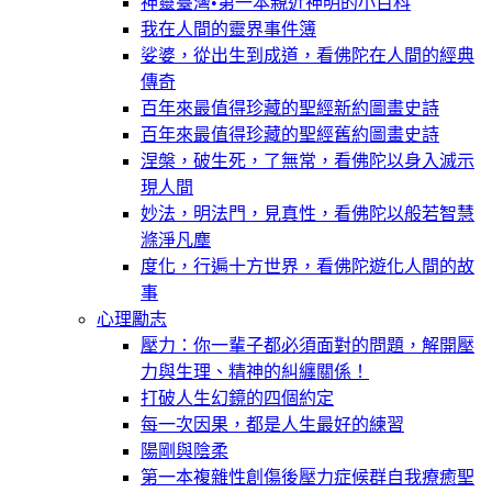
神靈臺灣•第一本親近神明的小百科
我在人間的靈界事件簿
娑婆，從出生到成道，看佛陀在人間的經典
傳奇
百年來最值得珍藏的聖經新約圖畫史詩
百年來最值得珍藏的聖經舊約圖畫史詩
涅槃，破生死，了無常，看佛陀以身入滅示
現人間
妙法，明法門，見真性，看佛陀以般若智慧
滌淨凡塵
度化，行遍十方世界，看佛陀遊化人間的故
事
心理勵志
壓力：你一輩子都必須面對的問題，解開壓
力與生理、精神的糾纏關係！
打破人生幻鏡的四個約定
每一次因果，都是人生最好的練習
陽剛與陰柔
第一本複雜性創傷後壓力症候群自我療癒聖