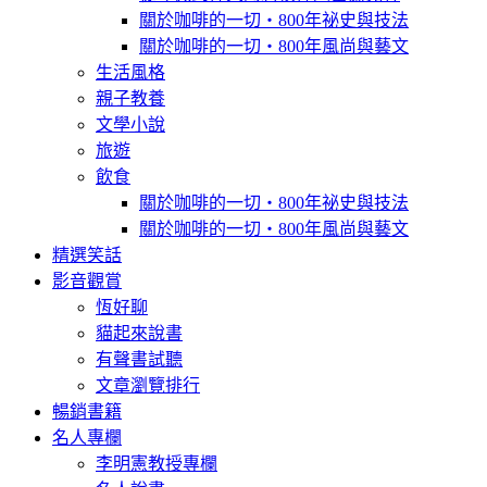
關於咖啡的一切‧800年祕史與技法
關於咖啡的一切‧800年風尚與藝文
生活風格
親子教養
文學小說
旅遊
飲食
關於咖啡的一切‧800年祕史與技法
關於咖啡的一切‧800年風尚與藝文
精選笑話
影音觀賞
恆好聊
貓起來說書
有聲書試聽
文章瀏覽排行
暢銷書籍
名人專欄
李明憲教授專欄