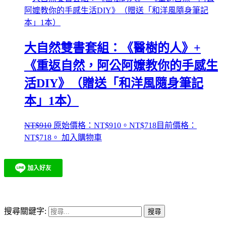
大自然雙書套組：《醫樹的人》+
《重返自然，阿公阿嬤教你的手感生
活DIY》（贈送「和洋風隨身筆記
本」1本）
NT$
910
原始價格：NT$910。
NT$
718
目前價格：
NT$718。
加入購物車
搜尋關鍵字: