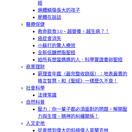
經
遍體鱗傷長大的孩子
屍體在說話
醫療保健
救命飲食3.0‧越營養，越生病？！
癌症會消失
小蘇打的驚人療效
全新低醣燃脂聖經
給所有想當媽媽的人．科學實證養卵聖經
商業理財
窮理查年鑑（最完整收錄版）：地表最賣的
格言智慧，和《聖經》一樣歷久不衰！
社會科學
法律常識
自然科普
壓力：你一輩子都必須面對的問題，解開壓
力與生理、精神的糾纏關係！
人文史地
從卑微到偉大的斜槓偉人富蘭克林