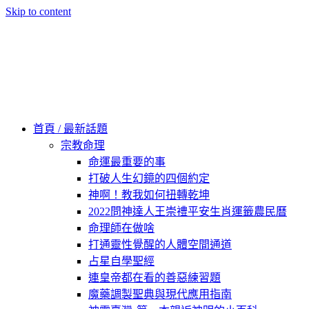
Skip to content
60秒看新世界
柿子文化
首頁 / 最新話題
宗教命理
命運最重要的事
打破人生幻鏡的四個約定
神啊！教我如何扭轉乾坤
2022問神達人王崇禮平安生肖運籤農民曆
命理師在做啥
打通靈性覺醒的人體空間通道
占星自學聖經
連皇帝都在看的善惡練習題
魔藥調製聖典與現代應用指南