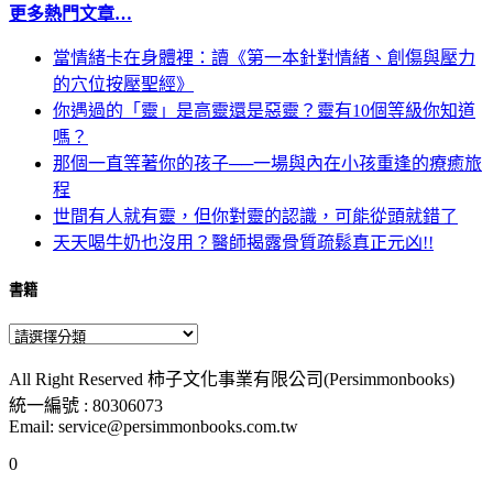
更多熱門文章…
當情緒卡在身體裡：讀《第一本針對情緒、創傷與壓力
的穴位按壓聖經》
你遇過的「靈」是高靈還是惡靈？靈有10個等級你知道
嗎？
那個一直等著你的孩子──一場與內在小孩重逢的療癒旅
程
世間有人就有靈，但你對靈的認識，可能從頭就錯了
天天喝牛奶也沒用？醫師揭露骨質疏鬆真正元凶!!
書籍
All Right Reserved 柿子文化事業有限公司(Persimmonbooks)
統一編號 : 80306073
Email: service@persimmonbooks.com.tw
0