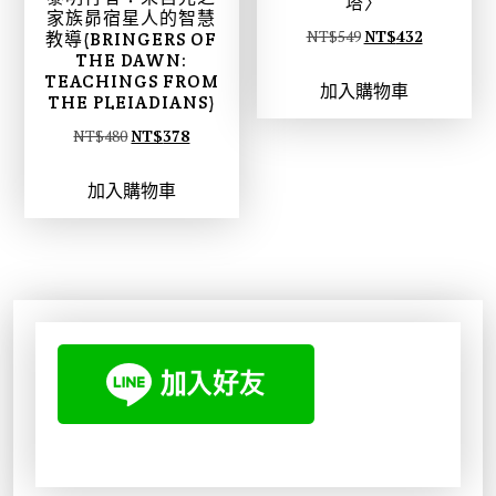
塔〉
家族昴宿星人的智慧
原
目
NT$
549
NT$
432
教導(BRINGERS OF
THE DAWN:
始
前
TEACHINGS FROM
加入購物車
價
價
THE PLEIADIANS)
格
格
原
目
NT$
480
NT$
378
：
：
始
前
N
N
加入購物車
價
價
T
T
格
格
$
$
：
：
5
4
N
N
4
3
T
T
9
2
$
$
。
。
4
3
8
7
0
8
。
。