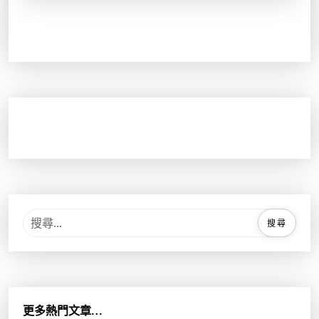
搜
尋
關
鍵
字
:
更多熱門文章…