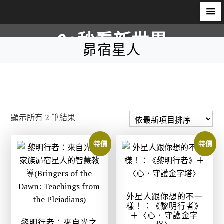
S
60秒看新世界
k
昴宿星人
i
柿子文化
p
t
o
c
依
顯示所有 2 筆結果
o
最
n
新
特價
特價
t
項
e
目
n
排
t
序
外星人跟你想的不一
樣！：《黎明行者》
＋〈心．守護金字
黎明行者：來自光之