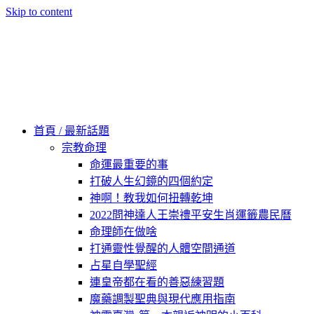
Skip to content
60秒看新世界
柿子文化
首頁 / 最新話題
宗教命理
命運最重要的事
打破人生幻鏡的四個約定
神啊！教我如何扭轉乾坤
2022問神達人王崇禮平安生肖運籤農民曆
命理師在做啥
打通靈性覺醒的人體空間通道
占星自學聖經
連皇帝都在看的善惡練習題
魔藥調製聖典與現代應用指南