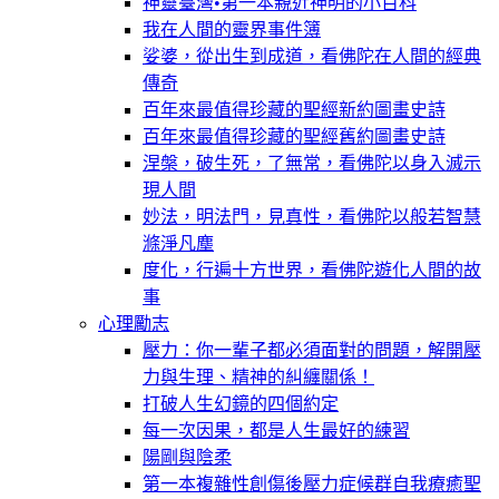
神靈臺灣•第一本親近神明的小百科
我在人間的靈界事件簿
娑婆，從出生到成道，看佛陀在人間的經典
傳奇
百年來最值得珍藏的聖經新約圖畫史詩
百年來最值得珍藏的聖經舊約圖畫史詩
涅槃，破生死，了無常，看佛陀以身入滅示
現人間
妙法，明法門，見真性，看佛陀以般若智慧
滌淨凡塵
度化，行遍十方世界，看佛陀遊化人間的故
事
心理勵志
壓力：你一輩子都必須面對的問題，解開壓
力與生理、精神的糾纏關係！
打破人生幻鏡的四個約定
每一次因果，都是人生最好的練習
陽剛與陰柔
第一本複雜性創傷後壓力症候群自我療癒聖