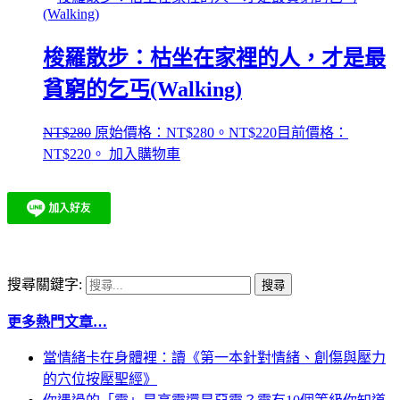
梭羅散步：枯坐在家裡的人，才是最
貧窮的乞丐(Walking)
NT$
280
原始價格：NT$280。
NT$
220
目前價格：
NT$220。
加入購物車
搜尋關鍵字:
更多熱門文章…
當情緒卡在身體裡：讀《第一本針對情緒、創傷與壓力
的穴位按壓聖經》