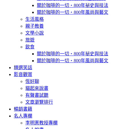
關於咖啡的一切‧800年祕史與技法
關於咖啡的一切‧800年風尚與藝文
生活風格
親子教養
文學小說
旅遊
飲食
關於咖啡的一切‧800年祕史與技法
關於咖啡的一切‧800年風尚與藝文
精選笑話
影音觀賞
恆好聊
貓起來說書
有聲書試聽
文章瀏覽排行
暢銷書籍
名人專欄
李明憲教授專欄