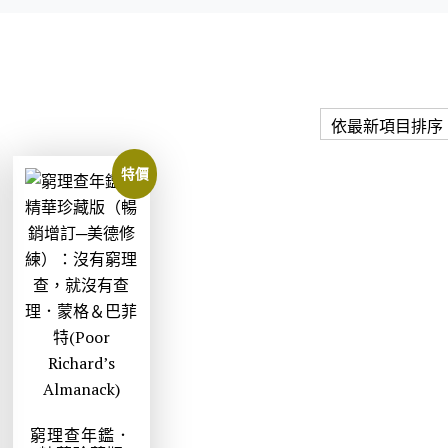
特價
窮理查年鑑．