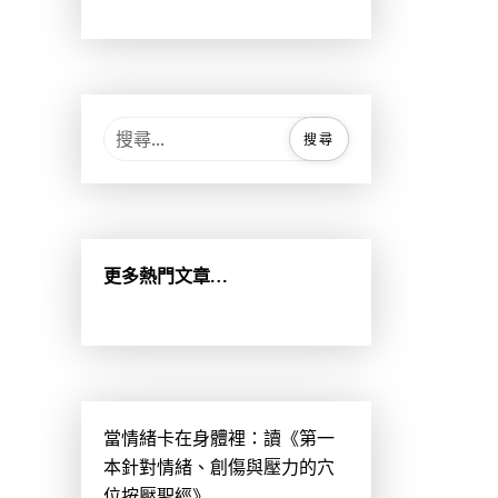
搜
尋
關
鍵
字
:
更多熱門文章…
當情緒卡在身體裡：讀《第一
本針對情緒、創傷與壓力的穴
位按壓聖經》