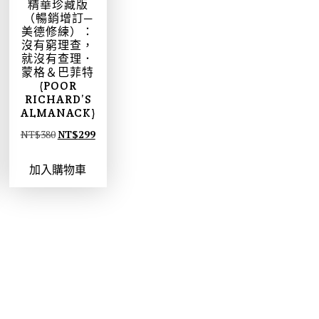
精華珍藏版
（暢銷增訂─
美德修練）：
沒有窮理查，
就沒有查理．
蒙格＆巴菲特
(POOR
RICHARD’S
ALMANACK)
原
目
NT$
380
NT$
299
始
前
加入購物車
價
價
格
格
：
：
N
N
T
T
$
$
3
2
8
9