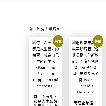
依
顯示所有 3 筆結果
最
新
特價
特價
項
目
排
序
每一次因果，
都是人生最好
窮理查年鑑．
的練習：成為