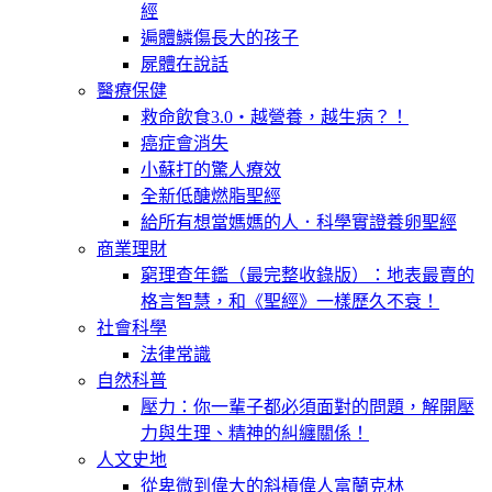
經
遍體鱗傷長大的孩子
屍體在說話
醫療保健
救命飲食3.0‧越營養，越生病？！
癌症會消失
小蘇打的驚人療效
全新低醣燃脂聖經
給所有想當媽媽的人．科學實證養卵聖經
商業理財
窮理查年鑑（最完整收錄版）：地表最賣的
格言智慧，和《聖經》一樣歷久不衰！
社會科學
法律常識
自然科普
壓力：你一輩子都必須面對的問題，解開壓
力與生理、精神的糾纏關係！
人文史地
從卑微到偉大的斜槓偉人富蘭克林