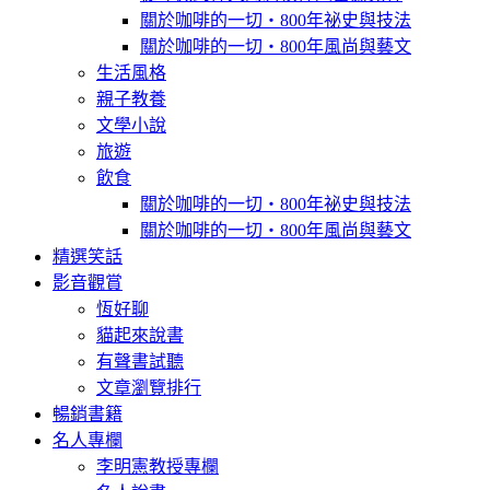
關於咖啡的一切‧800年祕史與技法
關於咖啡的一切‧800年風尚與藝文
生活風格
親子教養
文學小說
旅遊
飲食
關於咖啡的一切‧800年祕史與技法
關於咖啡的一切‧800年風尚與藝文
精選笑話
影音觀賞
恆好聊
貓起來說書
有聲書試聽
文章瀏覽排行
暢銷書籍
名人專欄
李明憲教授專欄