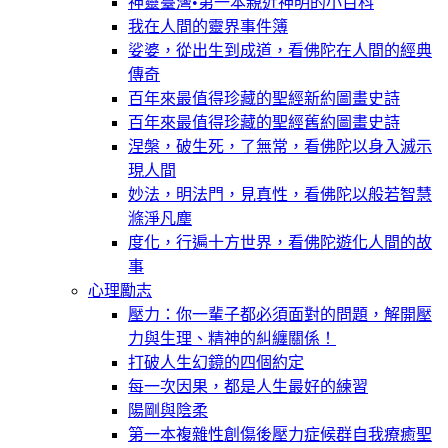
神靈臺灣•第一本親近神明的小百科
我在人間的靈界事件簿
娑婆，從出生到成道，看佛陀在人間的經典
傳奇
百年來最值得珍藏的聖經新約圖畫史詩
百年來最值得珍藏的聖經舊約圖畫史詩
涅槃，破生死，了無常，看佛陀以身入滅示
現人間
妙法，明法門，見真性，看佛陀以般若智慧
滌淨凡塵
度化，行遍十方世界，看佛陀遊化人間的故
事
心理勵志
壓力：你一輩子都必須面對的問題，解開壓
力與生理、精神的糾纏關係！
打破人生幻鏡的四個約定
每一次因果，都是人生最好的練習
陽剛與陰柔
第一本複雜性創傷後壓力症候群自我療癒聖