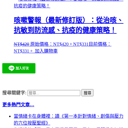
咳嗽警報（最新修訂版）：從治咳、
抗敏到防流感、抗疫的健康策略！
NT$
420
原始價格：NT$420。
NT$
331
目前價格：
NT$331。
加入購物車
搜尋關鍵字:
更多熱門文章…
當情緒卡在身體裡：讀《第一本針對情緒、創傷與壓力
的穴位按壓聖經》