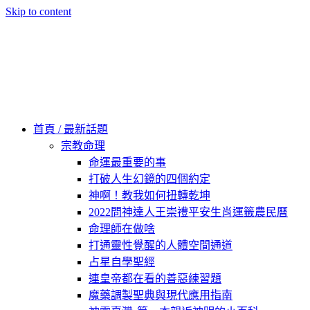
Skip to content
60秒看新世界
柿子文化
首頁 / 最新話題
宗教命理
命運最重要的事
打破人生幻鏡的四個約定
神啊！教我如何扭轉乾坤
2022問神達人王崇禮平安生肖運籤農民曆
命理師在做啥
打通靈性覺醒的人體空間通道
占星自學聖經
連皇帝都在看的善惡練習題
魔藥調製聖典與現代應用指南