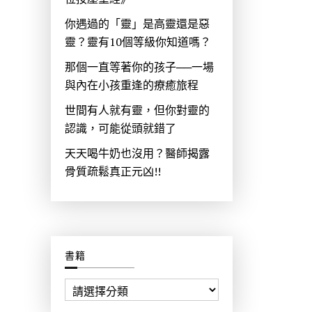
你遇過的「靈」是高靈還是惡
靈？靈有10個等級你知道嗎？
那個一直等著你的孩子──一場
與內在小孩重逢的療癒旅程
世間有人就有靈，但你對靈的
認識，可能從頭就錯了
天天喝牛奶也沒用？醫師揭露
骨質疏鬆真正元凶!!
書籍