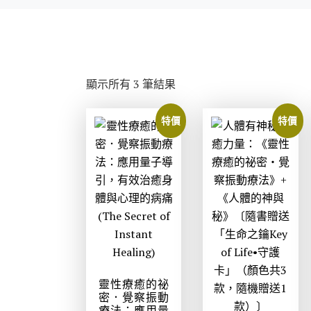
依
顯示所有 3 筆結果
最
新
特價
特價
項
目
排
序
靈性療癒的祕
密．覺察振動
療法：應用量