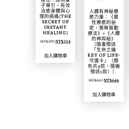
子導引，有效
治癒身體與心
人體有神秘療
理的病痛(THE
癒力量：《靈
SECRET OF
性療癒的祕
INSTANT
密‧覺察振動
HEALING)
療法》+《人體
的神與秘》
原
目
NT$
399
NT$
314
〔隨書贈送
始
前
「生命之鑰
KEY OF LIFE•
加入購物車
價
價
守護卡」（顏
格
格
色共3款，隨機
：
：
贈送1款）〕
N
N
原
目
NT$
819
NT$
646
T
T
始
前
$
$
加入購物車
價
價
3
3
格
格
9
1
：
：
9
4
N
N
。
。
T
T