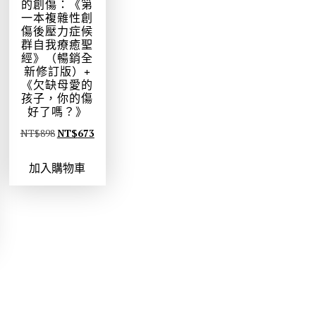
的創傷：《第
一本複雜性創
傷後壓力症候
群自我療癒聖
經》（暢銷全
新修訂版）+
《欠缺母愛的
孩子，你的傷
好了嗎？》
原
目
NT$
898
NT$
673
始
前
加入購物車
價
價
格
格
：
：
N
N
T
T
$
$
8
6
9
7