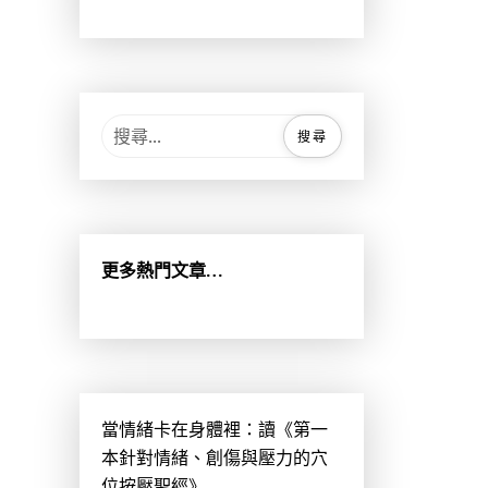
搜
尋
關
鍵
字
:
更多熱門文章…
當情緒卡在身體裡：讀《第一
本針對情緒、創傷與壓力的穴
位按壓聖經》