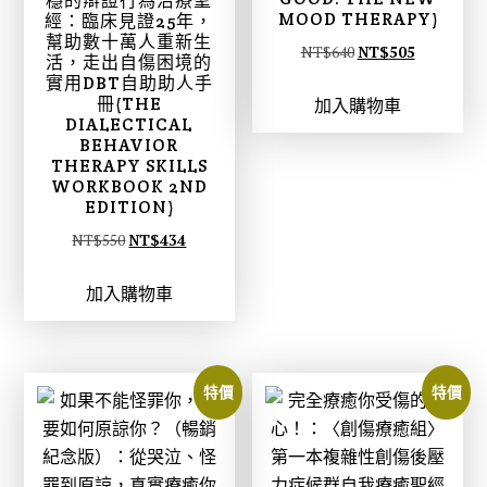
穩的辯證行為治療聖
MOOD THERAPY)
經：臨床見證25年，
幫助數十萬人重新生
原
目
NT$
640
NT$
505
活，走出自傷困境的
始
前
實用DBT自助助人手
冊(THE
加入購物車
價
價
DIALECTICAL
格
格
BEHAVIOR
THERAPY SKILLS
：
：
WORKBOOK 2ND
N
N
EDITION)
T
T
原
目
NT$
550
NT$
434
$
$
始
前
6
5
加入購物車
價
價
4
0
格
格
0
5
：
：
。
。
N
N
特價
特價
T
T
$
$
5
4