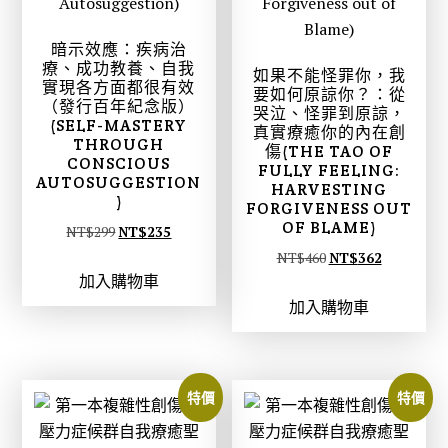
暗示效應：疾病治
療、成功教養、自我
如果不能怪罪你，我
實現各方面都很有效
要如何原諒你？：從
（發行百年紀念版）
哭泣、怪罪到原諒，
(SELF-MASTERY
真實療癒你的內在創
THROUGH
傷(THE TAO OF
CONSCIOUS
FULLY FEELING:
AUTOSUGGESTION
HARVESTING
)
FORGIVENESS OUT
OF BLAME)
原
目
NT$
299
NT$
235
始
前
原
目
NT$
460
NT$
362
加入購物車
價
價
始
前
加入購物車
格
格
價
價
：
：
格
格
N
N
：
：
T
T
N
N
特價
特價
$
$
T
T
2
2
$
$