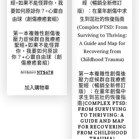
9
3
4
3
9
5
6
6
。
。
0
2
。
。
第一本複雜性創傷後
壓力症候群自我療癒
聖經+如果不能怪罪
你，我要如何原諒
你？+心靈自由球（創
傷療癒套組）
原
目
NT$
859
NT$
678
第一本複雜性創傷後
壓力症候群自我療癒
始
前
聖經（暢銷全新修訂
加入購物車
價
價
版）：在童年創傷中
格
格
求生到茁壯的恢復指
南(COMPLEX PTSD:
：
：
FROM SURVIVING
N
N
TO THRIVING: A
T
T
GUIDE AND MAP
FOR RECOVERING
$
$
FROM CHILDHOOD
8
6
TRAUMA)