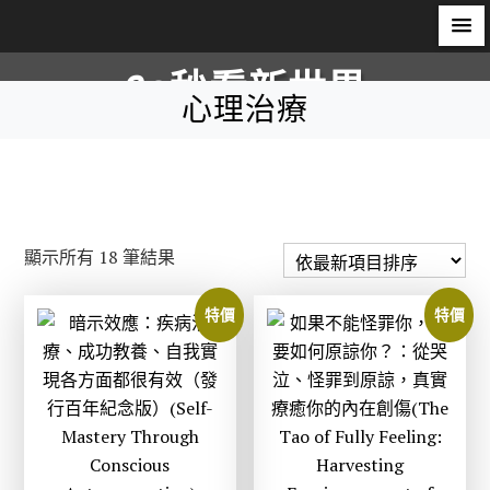
S
60秒看新世界
k
心理治療
i
柿子文化
p
t
o
c
依
顯示所有 18 筆結果
o
最
n
新
特價
特價
t
項
e
目
n
排
t
序