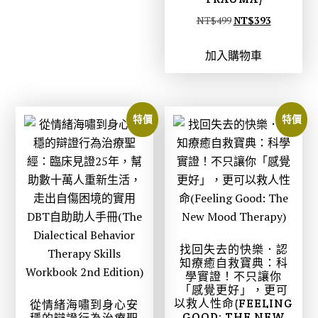
5
7
原
目
NT$
499
NT$
393
9
8
始
前
。
。
加入購物車
價
價
格
格
：
：
N
N
特價
特價
T
T
$
$
4
3
9
9
9
3
。
。
找回失去的快樂．認
知療癒自救寶典：科
學實證！不只讓你
「感覺更好」，更可
以救人性命(FEELING
從情緒海嘯到身心安
GOOD: THE NEW