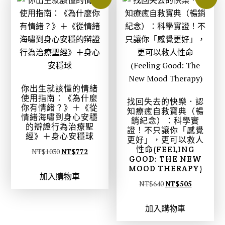
T
T
8
6
$
$
9
7
6
5
8
3
5
1
。
。
0
3
。
。
你出生就該懂的情緒
使用指南：《為什麼
找回失去的快樂．認
你有情緒？》＋《從
知療癒自救寶典（暢
情緒海嘯到身心安穩
銷紀念）：科學實
的辯證行為治療聖
證！不只讓你「感覺
經》＋身心安穩球
更好」，更可以救人
性命(FEELING
原
目
NT$
1030
NT$
772
GOOD: THE NEW
始
前
MOOD THERAPY)
加入購物車
價
價
原
目
NT$
640
NT$
505
格
格
始
前
：
：
加入購物車
價
價
N
N
格
格