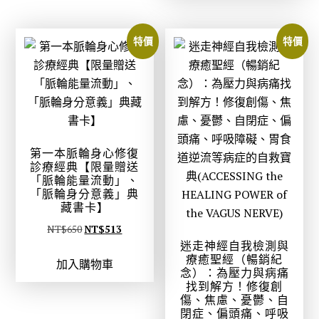
T
T
：
：
$
$
N
N
特價
特價
1
7
T
T
0
7
$
$
3
2
6
5
0
。
4
0
。
0
5
。
。
第一本脈輪身心修復
診療經典【限量贈送
「脈輪能量流動」、
「脈輪身分意義」典
藏書卡】
原
目
NT$
650
NT$
513
迷走神經自我檢測與
始
前
療癒聖經（暢銷紀
加入購物車
價
價
念）：為壓力與病痛
格
格
找到解方！修復創
傷、焦慮、憂鬱、自
：
：
閉症、偏頭痛、呼吸