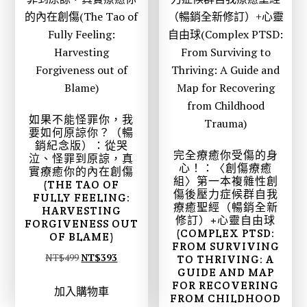
5
3
0
4
。
。
如果不能怪罪你，我
要如何原諒你？（暢
銷紀念版）：從哭
完全療癒你受傷的身
泣、怪罪到原諒，真
心！：〈創傷療癒
實療癒你的內在創傷
組〉第一本複雜性創
(THE TAO OF
傷後壓力症候群自我
FULLY FEELING:
療癒聖經（暢銷全新
HARVESTING
修訂）+心靈自由球
FORGIVENESS OUT
(COMPLEX PTSD:
OF BLAME)
FROM SURVIVING
原
目
NT$
499
NT$
393
TO THRIVING: A
GUIDE AND MAP
始
前
FOR RECOVERING
加入購物車
價
價
FROM CHILDHOOD