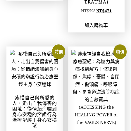
格
格
TRAUMA)
：
：
原
目
NT$
598
NT$
471
N
N
始
前
T
T
加入購物車
價
價
$
$
格
格
4
3
：
：
9
9
N
N
特價
特價
9
3
T
T
。
。
$
$
5
4
9
7
8
1
。
。
疼惜自己與所愛的
人，走出自我傷害的
困境：從情緒海嘯到
身心安穩的辯證行為
治療聖經＋身心安穩
球