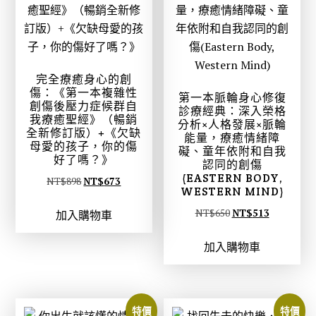
9
7
9
2
。
。
完全療癒身心的創
傷：《第一本複雜性
第一本脈輪身心修復
創傷後壓力症候群自
診療經典：深入榮格
我療癒聖經》（暢銷
分析×人格發展×脈輪
全新修訂版）+《欠缺
能量，療癒情緒障
母愛的孩子，你的傷
礙、童年依附和自我
好了嗎？》
認同的創傷
(EASTERN BODY,
原
目
NT$
898
NT$
673
WESTERN MIND)
始
前
原
目
NT$
650
NT$
513
加入購物車
價
價
始
前
格
格
加入購物車
價
價
：
：
格
格
N
N
：
：
T
T
N
N
$
$
特價
特價