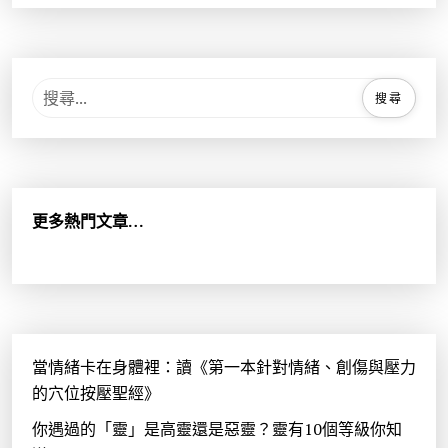
搜
尋
關
鍵
字
:
更多熱門文章…
當情緒卡在身體裡：讀《第一本針對情緒、創傷與壓力
的穴位按壓聖經》
你遇過的「靈」是高靈還是惡靈？靈有10個等級你知