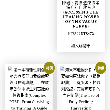
N
N
障礙、胃食道逆流等
T
T
病症的自救寶典
(ACCESSING THE
$
$
HEALING POWER
6
5
OF THE VAGUS
NERVE)
5
1
0
3
原
目
NT$
599
NT$
472
。
。
始
前
加入購物車
價
價
格
格
：
：
N
N
特價
特價
T
T
$
$
5
4
9
7
9
2
。
。