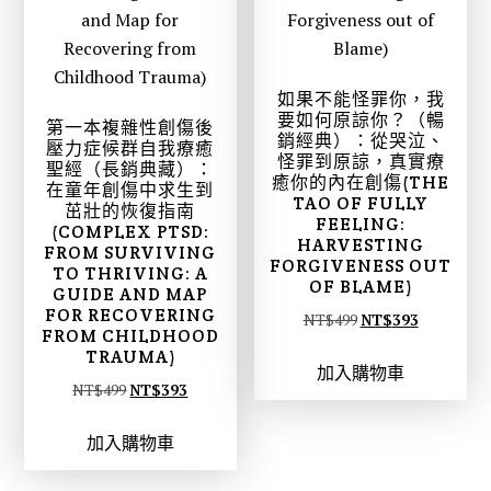
如果不能怪罪你，我
要如何原諒你？（暢
第一本複雜性創傷後
銷經典）：從哭泣、
壓力症候群自我療癒
怪罪到原諒，真實療
聖經（長銷典藏）：
癒你的內在創傷(THE
在童年創傷中求生到
TAO OF FULLY
茁壯的恢復指南
FEELING:
(COMPLEX PTSD:
HARVESTING
FROM SURVIVING
FORGIVENESS OUT
TO THRIVING: A
OF BLAME)
GUIDE AND MAP
FOR RECOVERING
原
目
NT$
499
NT$
393
FROM CHILDHOOD
始
前
TRAUMA)
加入購物車
價
價
原
目
NT$
499
NT$
393
格
格
始
前
：
：
加入購物車
價
價
N
N
格
格
T
T