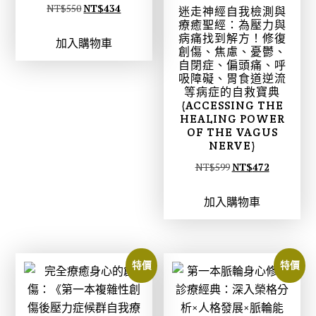
原
目
NT$
550
NT$
434
迷走神經自我檢測與
療癒聖經：為壓力與
始
前
病痛找到解方！修復
加入購物車
價
價
創傷、焦慮、憂鬱、
格
格
自閉症、偏頭痛、呼
吸障礙、胃食道逆流
：
：
等病症的自救寶典
N
N
(ACCESSING THE
T
T
HEALING POWER
OF THE VAGUS
$
$
NERVE)
5
4
原
目
NT$
599
NT$
472
5
3
始
前
0
4
加入購物車
價
價
。
。
格
格
：
：
N
N
特價
特價
T
T
$
$
5
4