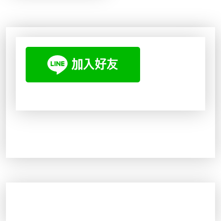
：
：
$
$
N
N
4
3
T
T
9
9
$
$
9
3
4
3
。
。
9
9
9
3
。
。