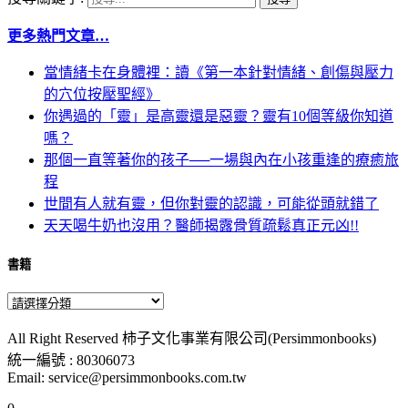
更多熱門文章…
當情緒卡在身體裡：讀《第一本針對情緒、創傷與壓力
的穴位按壓聖經》
你遇過的「靈」是高靈還是惡靈？靈有10個等級你知道
嗎？
那個一直等著你的孩子──一場與內在小孩重逢的療癒旅
程
世間有人就有靈，但你對靈的認識，可能從頭就錯了
天天喝牛奶也沒用？醫師揭露骨質疏鬆真正元凶!!
書籍
All Right Reserved 柿子文化事業有限公司(Persimmonbooks)
統一編號 : 80306073
Email: service@persimmonbooks.com.tw