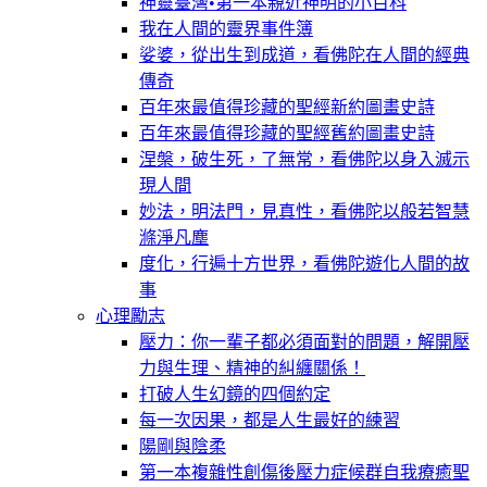
神靈臺灣•第一本親近神明的小百科
我在人間的靈界事件簿
娑婆，從出生到成道，看佛陀在人間的經典
傳奇
百年來最值得珍藏的聖經新約圖畫史詩
百年來最值得珍藏的聖經舊約圖畫史詩
涅槃，破生死，了無常，看佛陀以身入滅示
現人間
妙法，明法門，見真性，看佛陀以般若智慧
滌淨凡塵
度化，行遍十方世界，看佛陀遊化人間的故
事
心理勵志
壓力：你一輩子都必須面對的問題，解開壓
力與生理、精神的糾纏關係！
打破人生幻鏡的四個約定
每一次因果，都是人生最好的練習
陽剛與陰柔
第一本複雜性創傷後壓力症候群自我療癒聖