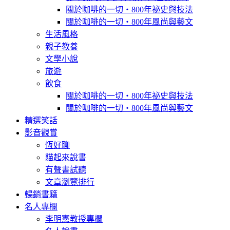
關於咖啡的一切‧800年祕史與技法
關於咖啡的一切‧800年風尚與藝文
生活風格
親子教養
文學小說
旅遊
飲食
關於咖啡的一切‧800年祕史與技法
關於咖啡的一切‧800年風尚與藝文
精選笑話
影音觀賞
恆好聊
貓起來說書
有聲書試聽
文章瀏覽排行
暢銷書籍
名人專欄
李明憲教授專欄