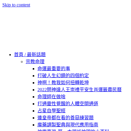
Skip to content
60秒看新世界
柿子文化
首頁 / 最新話題
宗教命理
命運最重要的事
打破人生幻鏡的四個約定
神啊！教我如何扭轉乾坤
2022問神達人王崇禮平安生肖運籤農民曆
命理師在做啥
打通靈性覺醒的人體空間通道
占星自學聖經
連皇帝都在看的善惡練習題
魔藥調製聖典與現代應用指南