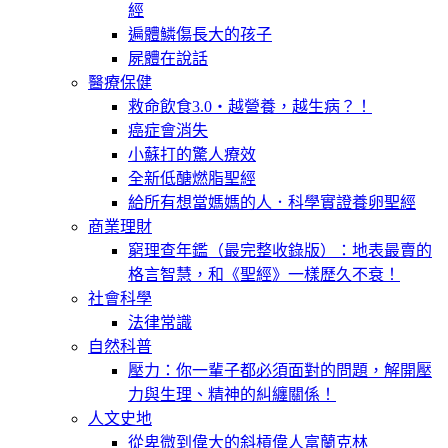
經
遍體鱗傷長大的孩子
屍體在說話
醫療保健
救命飲食3.0‧越營養，越生病？！
癌症會消失
小蘇打的驚人療效
全新低醣燃脂聖經
給所有想當媽媽的人．科學實證養卵聖經
商業理財
窮理查年鑑（最完整收錄版）：地表最賣的
格言智慧，和《聖經》一樣歷久不衰！
社會科學
法律常識
自然科普
壓力：你一輩子都必須面對的問題，解開壓
力與生理、精神的糾纏關係！
人文史地
從卑微到偉大的斜槓偉人富蘭克林