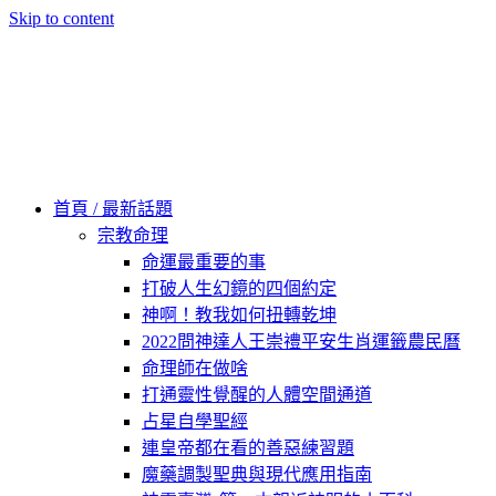
Skip to content
60秒看新世界
柿子文化
首頁 / 最新話題
宗教命理
命運最重要的事
打破人生幻鏡的四個約定
神啊！教我如何扭轉乾坤
2022問神達人王崇禮平安生肖運籤農民曆
命理師在做啥
打通靈性覺醒的人體空間通道
占星自學聖經
連皇帝都在看的善惡練習題
魔藥調製聖典與現代應用指南