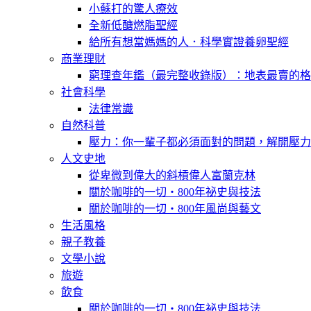
小蘇打的驚人療效
全新低醣燃脂聖經
給所有想當媽媽的人．科學實證養卵聖經
商業理財
窮理查年鑑（最完整收錄版）：地表最賣的格
社會科學
法律常識
自然科普
壓力：你一輩子都必須面對的問題，解開壓力
人文史地
從卑微到偉大的斜槓偉人富蘭克林
關於咖啡的一切‧800年祕史與技法
關於咖啡的一切‧800年風尚與藝文
生活風格
親子教養
文學小說
旅遊
飲食
關於咖啡的一切‧800年祕史與技法