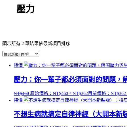
壓力
顯示所有 2 筆結果
依最新項目排序
特價
壓力：你一輩子都必須面對的問題，解開壓力
NT$
460
原始價格：NT$460。
NT$
362
目前價格：NT$362
特價
不想生病就搞定自律神經（大開本新