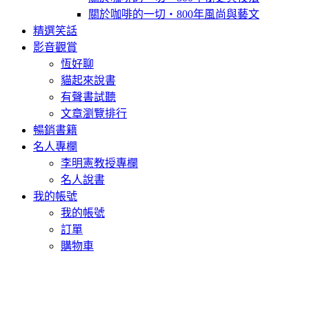
關於咖啡的一切‧800年風尚與藝文
精選笑話
影音觀賞
恆好聊
貓起來說書
有聲書試聽
文章瀏覽排行
暢銷書籍
名人專欄
李明憲教授專欄
名人說書
我的帳號
我的帳號
訂單
購物車