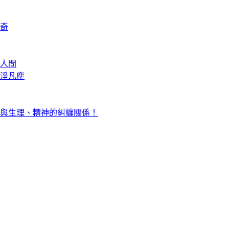
奇
人間
淨凡塵
與生理、精神的糾纏關係！