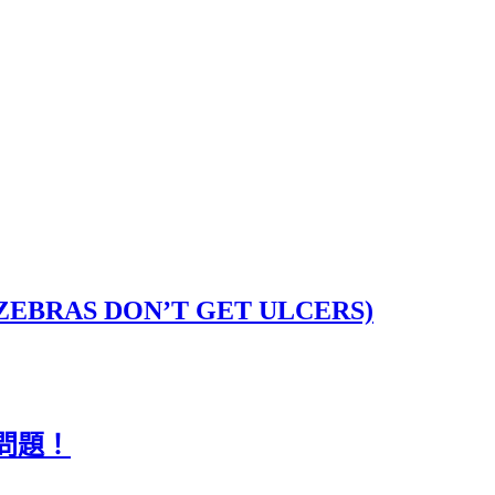
 DON’T GET ULCERS)
問題！