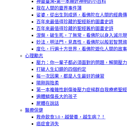
神靈臺灣•第一本親近神明的小百科
我在人間的靈界事件簿
娑婆，從出生到成道，看佛陀在人間的經典傳
百年來最值得珍藏的聖經新約圖畫史詩
百年來最值得珍藏的聖經舊約圖畫史詩
涅槃，破生死，了無常，看佛陀以身入滅示現
妙法，明法門，見真性，看佛陀以般若智慧滌
度化，行遍十方世界，看佛陀遊化人間的故事
心理勵志
壓力：你一輩子都必須面對的問題，解開壓力
打破人生幻鏡的四個約定
每一次因果，都是人生最好的練習
陽剛與陰柔
第一本複雜性創傷後壓力症候群自我療癒聖經
遍體鱗傷長大的孩子
屍體在說話
醫療保健
救命飲食3.0‧越營養，越生病？！
癌症會消失