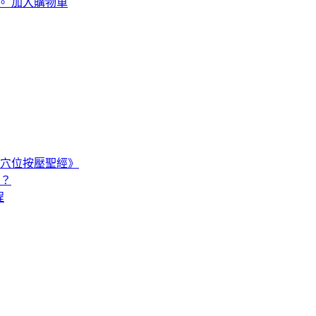
。
加入購物車
穴位按壓聖經》
嗎？
程