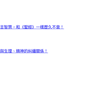
言智慧，和《聖經》一樣歷久不衰！
與生理、精神的糾纏關係！