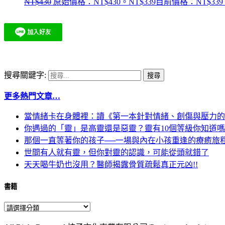
NT$
430
原始價格：NT$430。
NT$
339
目前價格：NT$339
搜尋關鍵字:
更多熱門文章…
當情緒卡在身體裡：讀《第一本針對情緒、創傷與壓力的
你遇過的「靈」是高靈還是惡靈？靈有10個等級你知道
那個一直等著你的孩子──一場與內在小孩重逢的療癒旅
世間有人就有靈，但你對靈的認識，可能從頭就錯了
天天喝牛奶也沒用？醫師揭露骨質疏鬆真正元凶!!
書籍