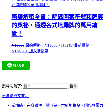
塔羅解密全書：解碼圖案符號和牌義
的奧祕，通透各式塔羅牌的萬用鑰
匙！
NT$
580
原始價格：NT$580。
NT$
457
目前價格：
NT$457。
加入購物車
搜尋關鍵字:
更多熱門文章…
當情緒卡在身體裡：讀《第一本針對情緒、創傷與壓力