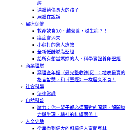
經
遍體鱗傷長大的孩子
屍體在說話
醫療保健
救命飲食3.0‧越營養，越生病？！
癌症會消失
小蘇打的驚人療效
全新低醣燃脂聖經
給所有想當媽媽的人．科學實證養卵聖經
商業理財
窮理查年鑑（最完整收錄版）：地表最賣的
格言智慧，和《聖經》一樣歷久不衰！
社會科學
法律常識
自然科普
壓力：你一輩子都必須面對的問題，解開壓
力與生理、精神的糾纏關係！
人文史地
從卑微到偉大的斜槓偉人富蘭克林