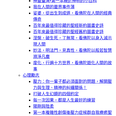
神靈臺灣•第一本親近神明的小百科
我在人間的靈界事件簿
娑婆，從出生到成道，看佛陀在人間的經典
傳奇
百年來最值得珍藏的聖經新約圖畫史詩
百年來最值得珍藏的聖經舊約圖畫史詩
涅槃，破生死，了無常，看佛陀以身入滅示
現人間
妙法，明法門，見真性，看佛陀以般若智慧
滌淨凡塵
度化，行遍十方世界，看佛陀遊化人間的故
事
心理勵志
壓力：你一輩子都必須面對的問題，解開壓
力與生理、精神的糾纏關係！
打破人生幻鏡的四個約定
每一次因果，都是人生最好的練習
陽剛與陰柔
第一本複雜性創傷後壓力症候群自我療癒聖