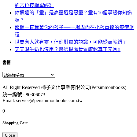
的穴位按壓聖經》
你遇過的「靈」是高靈還是惡靈？靈有10個等級你知道
嗎？
那個一直等著你的孩子──一場與內在小孩重逢的療癒旅
程
世間有人就有靈，但你對靈的認識，可能從頭就錯了
天天喝牛奶也沒用？醫師揭露骨質疏鬆真正元凶!!
書籍
All Right Reserved 柿子文化事業有限公司(Persimmonbooks)
統一編號 : 80306073
Email: service@persimmonbooks.com.tw
0
Shopping Cart
Close