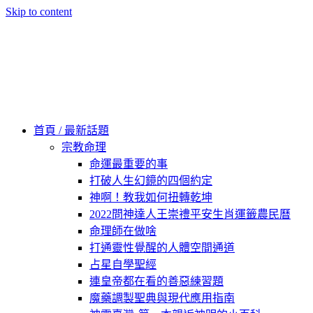
Skip to content
60秒看新世界
柿子文化
首頁 / 最新話題
宗教命理
命運最重要的事
打破人生幻鏡的四個約定
神啊！教我如何扭轉乾坤
2022問神達人王崇禮平安生肖運籤農民曆
命理師在做啥
打通靈性覺醒的人體空間通道
占星自學聖經
連皇帝都在看的善惡練習題
魔藥調製聖典與現代應用指南