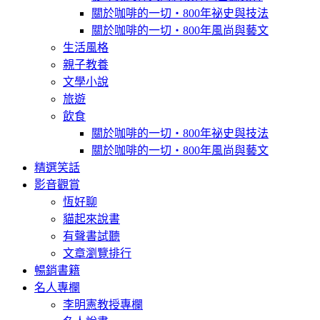
關於咖啡的一切‧800年祕史與技法
關於咖啡的一切‧800年風尚與藝文
生活風格
親子教養
文學小說
旅遊
飲食
關於咖啡的一切‧800年祕史與技法
關於咖啡的一切‧800年風尚與藝文
精選笑話
影音觀賞
恆好聊
貓起來說書
有聲書試聽
文章瀏覽排行
暢銷書籍
名人專欄
李明憲教授專欄