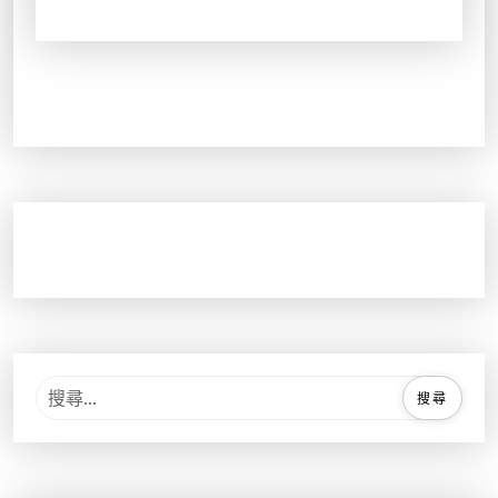
。
。
搜
尋
關
鍵