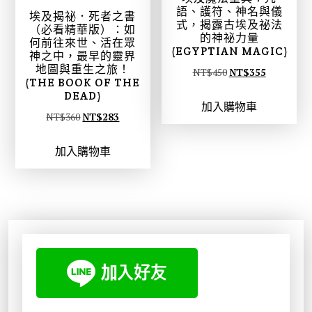
語、護符、神名與儀
埃及揭祕．死者之書
式，揭露古埃及祕法
（必看精華版）：如
的神祕力量
何前往來世、活在眾
(EGYPTIAN MAGIC)
神之中，最早的靈界
地圖與重生之旅！
原
目
NT$
450
NT$
355
(THE BOOK OF THE
始
前
DEAD)
加入購物車
價
價
原
目
NT$
360
NT$
283
格
格
始
前
：
：
加入購物車
價
價
N
N
格
格
T
T
：
：
$
$
N
N
4
3
T
T
5
5
$
$
0
5
3
2
。
。
6
8
0
3