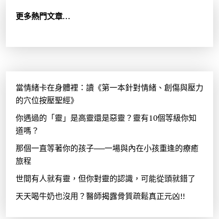
字
:
更多熱門文章…
當情緒卡在身體裡：讀《第一本針對情緒、創傷與壓力
的穴位按壓聖經》
你遇過的「靈」是高靈還是惡靈？靈有10個等級你知
道嗎？
那個一直等著你的孩子──一場與內在小孩重逢的療癒
旅程
世間有人就有靈，但你對靈的認識，可能從頭就錯了
天天喝牛奶也沒用？醫師揭露骨質疏鬆真正元凶!!