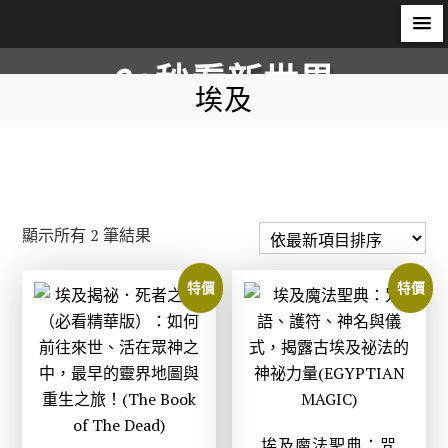
S
60秒看新世界
k
埃及
i
柿子文化
p
t
o
c
依
顯示所有 2 筆結果
o
最
n
新
特價
特價
t
項
e
目
n
排
t
序
埃及魔法聖典：咒