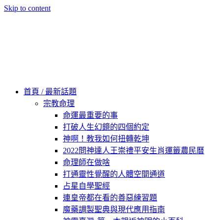
Skip to content
60秒看新世界
柿子文化
首頁 / 最新話題
宗教命理
命運最重要的事
打破人生幻鏡的四個約定
神啊！教我如何扭轉乾坤
2022問神達人王崇禮平安生肖運籤農民曆
命理師在做啥
打通靈性覺醒的人體空間通道
占星自學聖經
連皇帝都在看的善惡練習題
魔藥調製聖典與現代應用指南