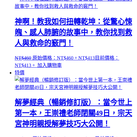
神啊！教我如何扭轉乾坤：從驚心悚
魄、感人肺腑的故事中，教你找到救
人與救命的竅門！
NT$
460
原始價格：NT$460。
NT$
413
目前價格：
NT$413。
加入購物車
特價
解夢經典（暢銷修訂版）：當今世上
第一本，王崇禮老師閉關49日，宗天
宮神明親授解夢技巧大公開！