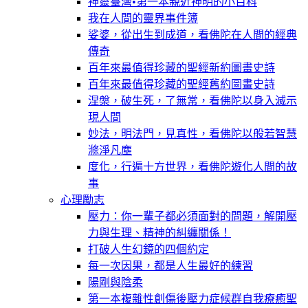
神靈臺灣•第一本親近神明的小百科
我在人間的靈界事件簿
娑婆，從出生到成道，看佛陀在人間的經典
傳奇
百年來最值得珍藏的聖經新約圖畫史詩
百年來最值得珍藏的聖經舊約圖畫史詩
涅槃，破生死，了無常，看佛陀以身入滅示
現人間
妙法，明法門，見真性，看佛陀以般若智慧
滌淨凡塵
度化，行遍十方世界，看佛陀遊化人間的故
事
心理勵志
壓力：你一輩子都必須面對的問題，解開壓
力與生理、精神的糾纏關係！
打破人生幻鏡的四個約定
每一次因果，都是人生最好的練習
陽剛與陰柔
第一本複雜性創傷後壓力症候群自我療癒聖