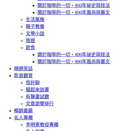
關於咖啡的一切‧800年祕史與技法
關於咖啡的一切‧800年風尚與藝文
生活風格
親子教養
文學小說
旅遊
飲食
關於咖啡的一切‧800年祕史與技法
關於咖啡的一切‧800年風尚與藝文
精選笑話
影音觀賞
恆好聊
貓起來說書
有聲書試聽
文章瀏覽排行
暢銷書籍
名人專欄
李明憲教授專欄