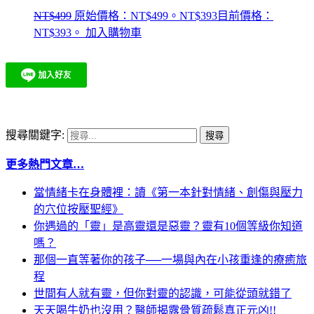
NT$
499
原始價格：NT$499。
NT$
393
目前價格：
NT$393。
加入購物車
搜尋關鍵字:
更多熱門文章…
當情緒卡在身體裡：讀《第一本針對情緒、創傷與壓力
的穴位按壓聖經》
你遇過的「靈」是高靈還是惡靈？靈有10個等級你知道
嗎？
那個一直等著你的孩子──一場與內在小孩重逢的療癒旅
程
世間有人就有靈，但你對靈的認識，可能從頭就錯了
天天喝牛奶也沒用？醫師揭露骨質疏鬆真正元凶!!