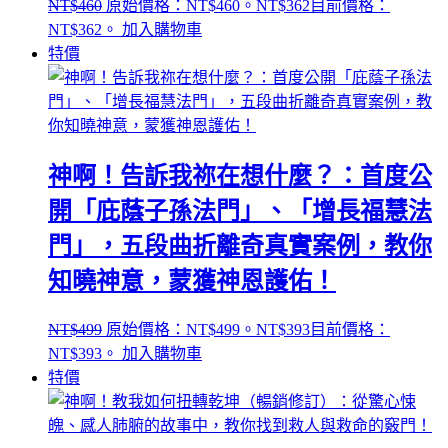
NT$
460
原始價格：NT$460。
NT$
362
目前價格：
NT$362。
加入購物車
特價
神啊！告訴我祢在想什麼？：首度公
開「庇蔭子孫法門」、「增長福慧法
門」，五段曲折離奇真實案例，教你
知曉神意，蒙獲神恩護佑！
NT$
499
原始價格：NT$499。
NT$
393
目前價格：
NT$393。
加入購物車
特價