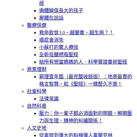
經
遍體鱗傷長大的孩子
屍體在說話
醫療保健
救命飲食3.0‧越營養，越生病？！
癌症會消失
小蘇打的驚人療效
全新低醣燃脂聖經
給所有想當媽媽的人．科學實證養卵聖經
商業理財
窮理查年鑑（最完整收錄版）：地表最賣的
格言智慧，和《聖經》一樣歷久不衰！
社會科學
法律常識
自然科普
壓力：你一輩子都必須面對的問題，解開壓
力與生理、精神的糾纏關係！
人文史地
從卑微到偉大的斜槓偉人富蘭克林