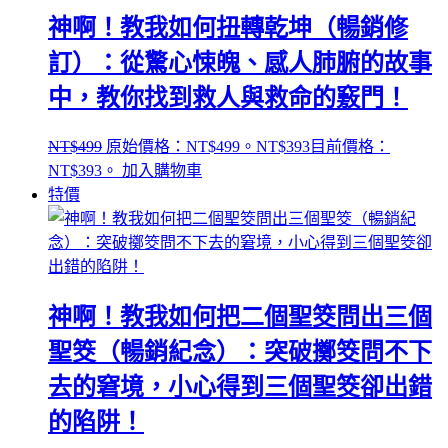
神啊！教我如何扭轉乾坤（暢銷修
訂）：從驚心悚魄、感人肺腑的故事
中，教你找到救人與救命的竅門！
NT$
499
原始價格：NT$499。
NT$
393
目前價格：
NT$393。
加入購物車
特價
神啊！教我如何把二個聖筊問出三個
聖筊（暢銷紀念）：突破擲筊問不下
去的窘境，小心得到三個聖筊卻出錯
的陷阱！