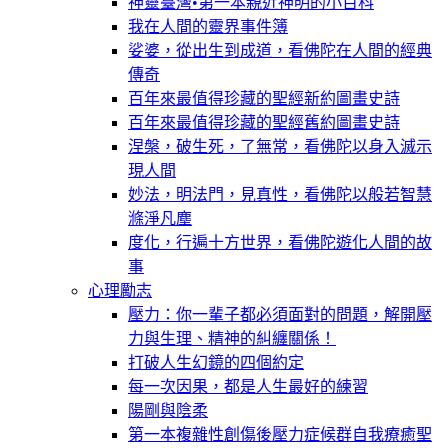
神靈臺灣•第一本親近神明的小百科
我在人間的靈界事件簿
娑婆，從出生到成道，看佛陀在人間的經典
傳奇
百年來最值得珍藏的聖經新約圖畫史詩
百年來最值得珍藏的聖經舊約圖畫史詩
涅槃，破生死，了無常，看佛陀以身入滅示
現人間
妙法，明法門，見真性，看佛陀以般若智慧
滌淨凡塵
度化，行遍十方世界，看佛陀遊化人間的故
事
心理勵志
壓力：你一輩子都必須面對的問題，解開壓
力與生理、精神的糾纏關係！
打破人生幻鏡的四個約定
每一次因果，都是人生最好的練習
陽剛與陰柔
第一本複雜性創傷後壓力症候群自我療癒聖