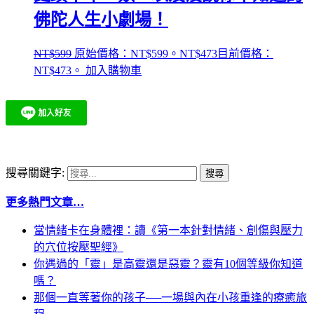
佛陀人生小劇場！
NT$
599
原始價格：NT$599。
NT$
473
目前價格：
NT$473。
加入購物車
搜尋關鍵字:
更多熱門文章…
當情緒卡在身體裡：讀《第一本針對情緒、創傷與壓力
的穴位按壓聖經》
你遇過的「靈」是高靈還是惡靈？靈有10個等級你知道
嗎？
那個一直等著你的孩子──一場與內在小孩重逢的療癒旅