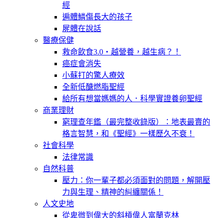
經
遍體鱗傷長大的孩子
屍體在說話
醫療保健
救命飲食3.0‧越營養，越生病？！
癌症會消失
小蘇打的驚人療效
全新低醣燃脂聖經
給所有想當媽媽的人．科學實證養卵聖經
商業理財
窮理查年鑑（最完整收錄版）：地表最賣的
格言智慧，和《聖經》一樣歷久不衰！
社會科學
法律常識
自然科普
壓力：你一輩子都必須面對的問題，解開壓
力與生理、精神的糾纏關係！
人文史地
從卑微到偉大的斜槓偉人富蘭克林