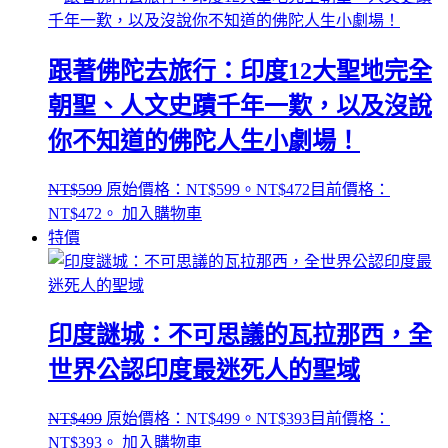
跟著佛陀去旅行：印度12大聖地完全
朝聖、人文史蹟千年一歎，以及沒說
你不知道的佛陀人生小劇場！
NT$
599
原始價格：NT$599。
NT$
472
目前價格：
NT$472。
加入購物車
特價
印度謎城：不可思議的瓦拉那西，全
世界公認印度最迷死人的聖域
NT$
499
原始價格：NT$499。
NT$
393
目前價格：
NT$393。
加入購物車