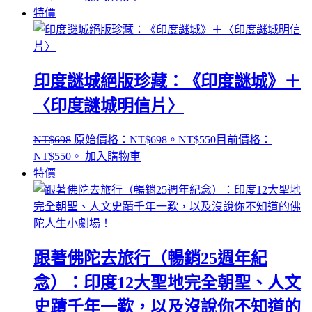
特價
印度謎城絕版珍藏：《印度謎城》＋
〈印度謎城明信片〉
NT$
698
原始價格：NT$698。
NT$
550
目前價格：
NT$550。
加入購物車
特價
跟著佛陀去旅行（暢銷25週年紀
念）：印度12大聖地完全朝聖、人文
史蹟千年一歎，以及沒說你不知道的