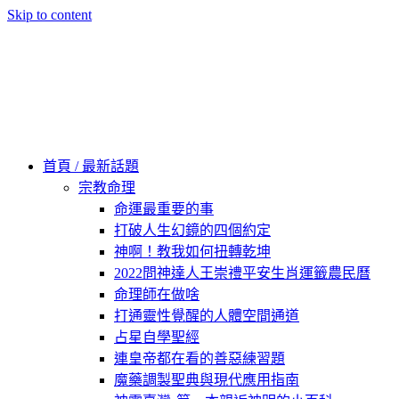
Skip to content
60秒看新世界
柿子文化
首頁 / 最新話題
宗教命理
命運最重要的事
打破人生幻鏡的四個約定
神啊！教我如何扭轉乾坤
2022問神達人王崇禮平安生肖運籤農民曆
命理師在做啥
打通靈性覺醒的人體空間通道
占星自學聖經
連皇帝都在看的善惡練習題
魔藥調製聖典與現代應用指南