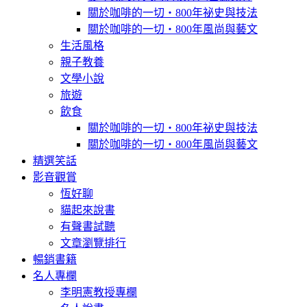
關於咖啡的一切‧800年祕史與技法
關於咖啡的一切‧800年風尚與藝文
生活風格
親子教養
文學小說
旅遊
飲食
關於咖啡的一切‧800年祕史與技法
關於咖啡的一切‧800年風尚與藝文
精選笑話
影音觀賞
恆好聊
貓起來說書
有聲書試聽
文章瀏覽排行
暢銷書籍
名人專欄
李明憲教授專欄