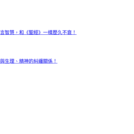
言智慧，和《聖經》一樣歷久不衰！
與生理、精神的糾纏關係！