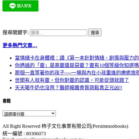
搜尋關鍵字:
更多熱門文章…
當情緒卡在身體裡：讀《第一本針對情緒、創傷與壓力的
你遇過的「靈」是高靈還是惡靈？靈有10個等級你知道
那個一直等著你的孩子──一場與內在小孩重逢的療癒旅
世間有人就有靈，但你對靈的認識，可能從頭就錯了
天天喝牛奶也沒用？醫師揭露骨質疏鬆真正元凶!!
書籍
All Right Reserved 柿子文化事業有限公司(Persimmonbooks)
統一編號 : 80306073