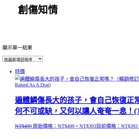
創傷知情
顯示單一結果
特價
遍體鱗傷長大的孩子，會自己恢復正
何不可或缺，又何以讓人奄奄一息！(The Boy 
NT$
499
原始價格：NT$499。
NT$
393
目前價格：NT$393