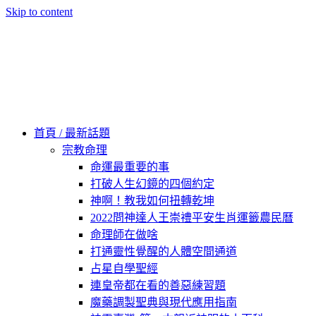
Skip to content
60秒看新世界
柿子文化
首頁 / 最新話題
宗教命理
命運最重要的事
打破人生幻鏡的四個約定
神啊！教我如何扭轉乾坤
2022問神達人王崇禮平安生肖運籤農民曆
命理師在做啥
打通靈性覺醒的人體空間通道
占星自學聖經
連皇帝都在看的善惡練習題
魔藥調製聖典與現代應用指南