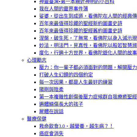
神靈臺灣•第一本親近神明的小百科
我在人間的靈界事件簿
娑婆，從出生到成道，看佛陀在人間的經典傳
百年來最值得珍藏的聖經新約圖畫史詩
百年來最值得珍藏的聖經舊約圖畫史詩
涅槃，破生死，了無常，看佛陀以身入滅示現
妙法，明法門，見真性，看佛陀以般若智慧滌
度化，行遍十方世界，看佛陀遊化人間的故事
心理勵志
壓力：你一輩子都必須面對的問題，解開壓力
打破人生幻鏡的四個約定
每一次因果，都是人生最好的練習
陽剛與陰柔
第一本複雜性創傷後壓力症候群自我療癒聖經
遍體鱗傷長大的孩子
屍體在說話
醫療保健
救命飲食3.0‧越營養，越生病？！
癌症會消失