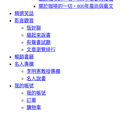
關於咖啡的一切‧800年風尚與藝文
精選笑話
影音觀賞
恆好聊
貓起來說書
有聲書試聽
文章瀏覽排行
暢銷書籍
名人專欄
李明憲教授專欄
名人說書
我的帳號
我的帳號
訂單
購物車