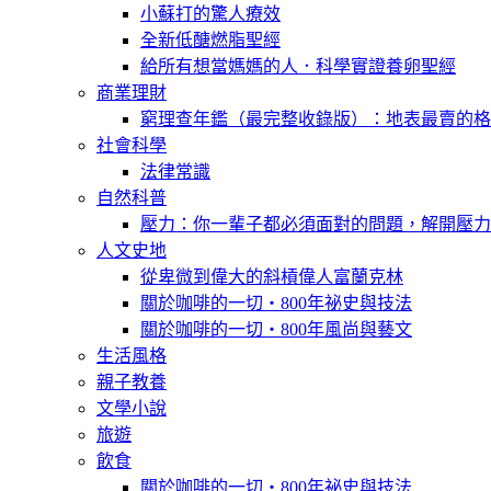
小蘇打的驚人療效
全新低醣燃脂聖經
給所有想當媽媽的人．科學實證養卵聖經
商業理財
窮理查年鑑（最完整收錄版）：地表最賣的格
社會科學
法律常識
自然科普
壓力：你一輩子都必須面對的問題，解開壓力
人文史地
從卑微到偉大的斜槓偉人富蘭克林
關於咖啡的一切‧800年祕史與技法
關於咖啡的一切‧800年風尚與藝文
生活風格
親子教養
文學小說
旅遊
飲食
關於咖啡的一切‧800年祕史與技法