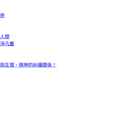
奇
人間
淨凡塵
與生理、精神的糾纏關係！