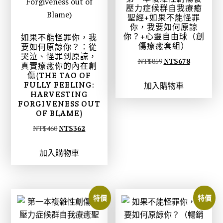
壓力症候群自我療癒
聖經+如果不能怪罪
你，我要如何原諒
你？+心靈自由球（創
如果不能怪罪你，我
傷療癒套組）
要如何原諒你？：從
哭泣、怪罪到原諒，
原
目
NT$
859
NT$
678
真實療癒你的內在創
始
前
傷(THE TAO OF
FULLY FEELING:
加入購物車
價
價
HARVESTING
格
格
FORGIVENESS OUT
OF BLAME)
：
：
N
N
原
目
NT$
460
NT$
362
T
T
始
前
$
$
加入購物車
價
價
8
6
格
格
5
7
：
：
9
8
N
N
特價
特價
。
。
T
T
$
$