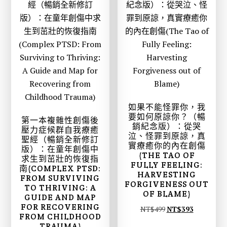
4
3
6
6
0
2
。
。
如果不能怪罪你，我
要如何原諒你？（暢
第一本複雜性創傷後
銷紀念版）：從哭
壓力症候群自我療癒
泣、怪罪到原諒，真
聖經（暢銷全新修訂
實療癒你的內在創傷
版）：在童年創傷中
(THE TAO OF
求生到茁壯的恢復指
FULLY FEELING:
南(COMPLEX PTSD:
HARVESTING
FROM SURVIVING
FORGIVENESS OUT
TO THRIVING: A
OF BLAME)
GUIDE AND MAP
FOR RECOVERING
原
目
NT$
499
NT$
393
FROM CHILDHOOD
始
前
TRAUMA)