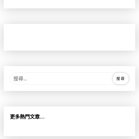
搜
尋
關
鍵
字
:
更多熱門文章…