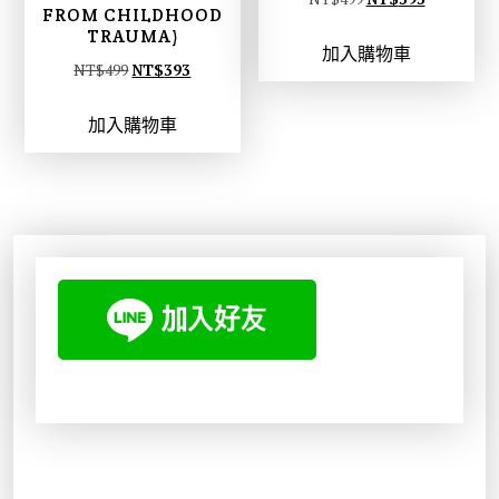
FROM CHILDHOOD
始
前
TRAUMA)
加入購物車
價
價
原
目
NT$
499
NT$
393
格
格
始
前
：
：
加入購物車
價
價
N
N
格
格
T
T
：
：
$
$
N
N
4
3
T
T
9
9
$
$
9
3
4
3
。
。
9
9
9
3
。
。