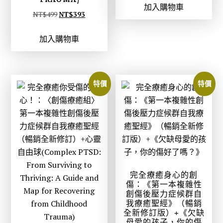
加入購物車
價
價
原
目
NT$
499
NT$
393
格
格
始
前
：
：
加入購物車
價
價
N
N
格
格
T
T
：
：
$
$
N
N
特價
特價
4
3
T
T
9
9
$
$
9
3
4
3
。
。
9
9
9
3
。
。
完全療癒身心的創
傷：《第一本複雜性
創傷後壓力症候群自
我療癒聖經》（暢銷
全新修訂版）+《欠缺
母愛的孩子，你的傷