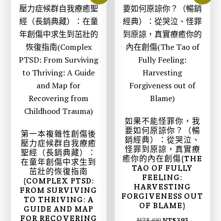
$
$
5
4
9
7
8
1
。
。
如果不能怪罪你，我
要如何原諒你？（暢
第一本複雜性創傷後
銷經典）：從哭泣、
壓力症候群自我療癒
怪罪到原諒，真實療
聖經（長銷典藏）：
癒你的內在創傷(THE
在童年創傷中求生到
TAO OF FULLY
茁壯的恢復指南
FEELING:
(COMPLEX PTSD:
HARVESTING
FROM SURVIVING
FORGIVENESS OUT
TO THRIVING: A
OF BLAME)
GUIDE AND MAP
FOR RECOVERING
原
目
NT$
499
NT$
393