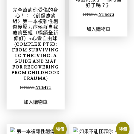
好了嗎？》
完全療癒你受傷的身
原
目
NT$
898
NT$
673
心！：〈創傷療癒
組〉第一本複雜性創
始
前
傷後壓力症候群自我
加入購物車
價
價
療癒聖經（暢銷全新
格
格
修訂）+心靈自由球
(COMPLEX PTSD:
：
：
FROM SURVIVING
N
N
TO THRIVING: A
GUIDE AND MAP
T
T
FOR RECOVERING
$
$
FROM CHILDHOOD
8
6
TRAUMA)
9
7
原
目
NT$
598
NT$
471
8
3
始
前
。
。
加入購物車
價
價
格
格
：
：
N
N
特價
特價
T
T