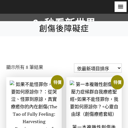
S
60秒看新世界
k
創傷後障礙症
i
柿子文化
p
t
o
c
依
顯示所有 8 筆結果
o
最
n
新
特價
特價
t
項
e
目
n
排
t
序
第一本複雜性創傷後