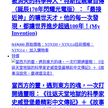
被消失的科學神人．特斯拉親筆自傳
（誕辰170年閃耀光電版）：「最接
近神」的曠世天才，他的每一次發
現，都讓世界進步超過100年！(My
Invention)
NT$
399
原始價格：NT$399。
NT$
314
目前價格：
NT$314。
加入購物車
特價
當西方的靈，遇到東方的魂，一次打
開通靈眼：《往返天堂地獄的科學家
史威登堡最精彩中文傳記》＋《故事