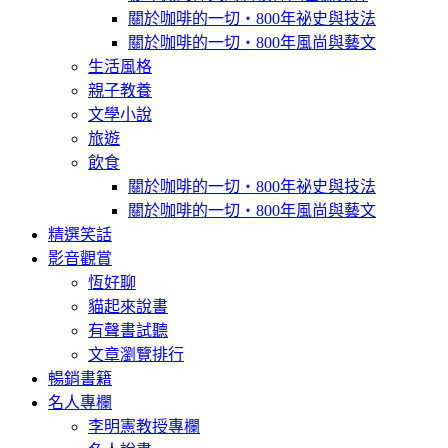
關於咖啡的一切‧800年祕史與技法
關於咖啡的一切‧800年風尚與藝文
生活風格
親子教養
文學小說
旅遊
飲食
關於咖啡的一切‧800年祕史與技法
關於咖啡的一切‧800年風尚與藝文
精選笑話
影音觀賞
恆好聊
貓起來說書
有聲書試聽
文章瀏覽排行
暢銷書籍
名人專欄
李明憲教授專欄