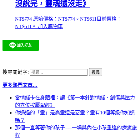
沒說完，靈魂還沒走》
NT$
774
原始價格：NT$774。
NT$
611
目前價格：
NT$611。
加入購物車
搜尋關鍵字:
更多熱門文章…
當情緒卡在身體裡：讀《第一本針對情緒、創傷與壓力
的穴位按壓聖經》
你遇過的「靈」是高靈還是惡靈？靈有10個等級你知道
嗎？
那個一直等著你的孩子──一場與內在小孩重逢的療癒旅
程