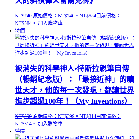
大的斜槓偉人富蘭克林》
NT$
740
原始價格：NT$740。
NT$
584
目前價格：
NT$584。
加入購物車
特價
被消失的科學神人•特斯拉親筆自傳
（暢銷紀念版）：「最接近神」的曠
世天才，他的每一次發現，都讓世界
進步超過100年！（My Inventions）
NT$
399
原始價格：NT$399。
NT$
314
目前價格：
NT$314。
加入購物車
特價