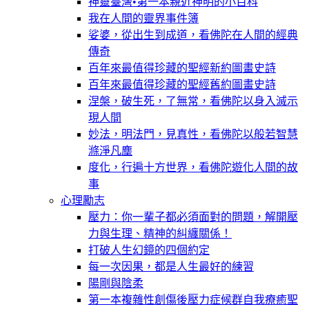
神靈臺灣•第一本親近神明的小百科
我在人間的靈界事件簿
娑婆，從出生到成道，看佛陀在人間的經典
傳奇
百年來最值得珍藏的聖經新約圖畫史詩
百年來最值得珍藏的聖經舊約圖畫史詩
涅槃，破生死，了無常，看佛陀以身入滅示
現人間
妙法，明法門，見真性，看佛陀以般若智慧
滌淨凡塵
度化，行遍十方世界，看佛陀遊化人間的故
事
心理勵志
壓力：你一輩子都必須面對的問題，解開壓
力與生理、精神的糾纏關係！
打破人生幻鏡的四個約定
每一次因果，都是人生最好的練習
陽剛與陰柔
第一本複雜性創傷後壓力症候群自我療癒聖