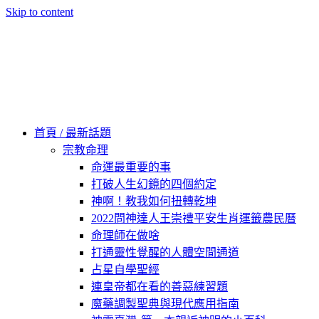
Skip to content
60秒看新世界
柿子文化
首頁 / 最新話題
宗教命理
命運最重要的事
打破人生幻鏡的四個約定
神啊！教我如何扭轉乾坤
2022問神達人王崇禮平安生肖運籤農民曆
命理師在做啥
打通靈性覺醒的人體空間通道
占星自學聖經
連皇帝都在看的善惡練習題
魔藥調製聖典與現代應用指南