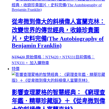
從卑微到偉大的斜槓偉人富蘭克林：
改變世界的傳世經典，收錄珍貴圖
片，史料完備(The Autobiography of
Benjamin Franklin)
NT$
420
原始價格：NT$420。
NT$
331
目前價格：
NT$331。
加入購物車
特價
影響查理蒙格的智慧經典：《窮理查
年鑑．精華珍藏版》＋《從卑微到偉