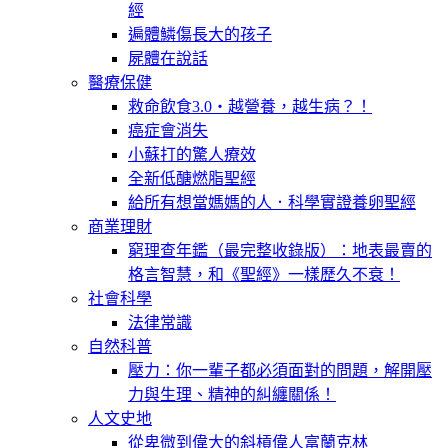
經
遍體鱗傷長大的孩子
屍體在說話
醫療保健
救命飲食3.0‧越營養，越生病？！
癌症會消失
小蘇打的驚人療效
全新低醣燃脂聖經
給所有想當媽媽的人．科學實證養卵聖經
商業理財
窮理查年鑑（最完整收錄版）：地表最賣的
格言智慧，和《聖經》一樣歷久不衰！
社會科學
法律常識
自然科普
壓力：你一輩子都必須面對的問題，解開壓
力與生理、精神的糾纏關係！
人文史地
從卑微到偉大的斜槓偉人富蘭克林