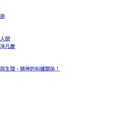
奇
人間
淨凡塵
與生理、精神的糾纏關係！