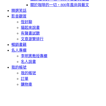
關於咖啡的一切‧800年風尚與藝文
精選笑話
影音觀賞
恆好聊
貓起來說書
有聲書試聽
文章瀏覽排行
暢銷書籍
名人專欄
李明憲教授專欄
名人說書
我的帳號
我的帳號
訂單
購物車