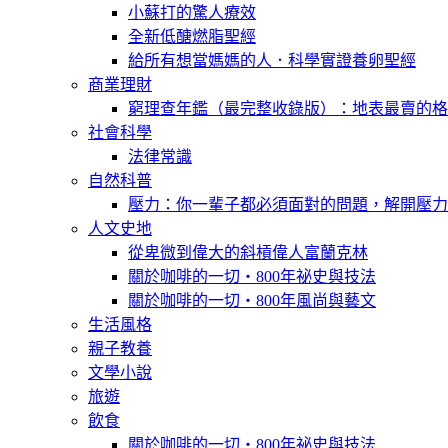
小蘇打的驚人療效
全新低醣燃脂聖經
給所有想當媽媽的人．科學實證養卵聖經
商業理財
窮理查年鑑（最完整收錄版）：地表最賣的格
社會科學
法律常識
自然科普
壓力：你一輩子都必須面對的問題，解開壓力
人文史地
從卑微到偉大的斜槓偉人富蘭克林
關於咖啡的一切‧800年祕史與技法
關於咖啡的一切‧800年風尚與藝文
生活風格
親子教養
文學小說
旅遊
飲食
關於咖啡的一切‧800年祕史與技法