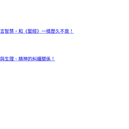
言智慧，和《聖經》一樣歷久不衰！
與生理、精神的糾纏關係！