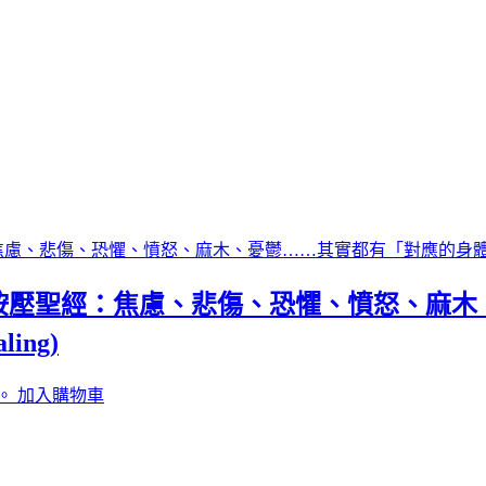
按壓聖經：焦慮、悲傷、恐懼、憤怒、麻木
ling)
。
加入購物車