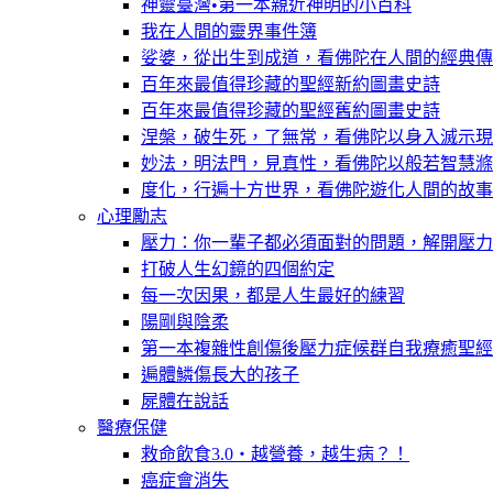
神靈臺灣•第一本親近神明的小百科
我在人間的靈界事件簿
娑婆，從出生到成道，看佛陀在人間的經典傳
百年來最值得珍藏的聖經新約圖畫史詩
百年來最值得珍藏的聖經舊約圖畫史詩
涅槃，破生死，了無常，看佛陀以身入滅示現
妙法，明法門，見真性，看佛陀以般若智慧滌
度化，行遍十方世界，看佛陀遊化人間的故事
心理勵志
壓力：你一輩子都必須面對的問題，解開壓力
打破人生幻鏡的四個約定
每一次因果，都是人生最好的練習
陽剛與陰柔
第一本複雜性創傷後壓力症候群自我療癒聖經
遍體鱗傷長大的孩子
屍體在說話
醫療保健
救命飲食3.0‧越營養，越生病？！
癌症會消失