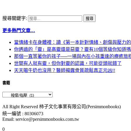
搜尋關鍵字:
更多熱門文章…
當情緒卡在身體裡：讀《第一本針對情緒、創傷與壓力的
你遇過的「靈」是高靈還是惡靈？靈有10個等級你知道
那個一直等著你的孩子──一場與內在小孩重逢的療癒旅
世間有人就有靈，但你對靈的認識，可能從頭就錯了
天天喝牛奶也沒用？醫師揭露骨質疏鬆真正元凶!!
書籍
All Right Reserved 柿子文化事業有限公司(Persimmonbooks)
統一編號 : 80306073
Email: service@persimmonbooks.com.tw
0