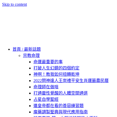
Skip to content
60秒看新世界
柿子文化
首頁 / 最新話題
宗教命理
命運最重要的事
打破人生幻鏡的四個約定
神啊！教我如何扭轉乾坤
2022問神達人王崇禮平安生肖運籤農民曆
命理師在做啥
打通靈性覺醒的人體空間通道
占星自學聖經
連皇帝都在看的善惡練習題
魔藥調製聖典與現代應用指南