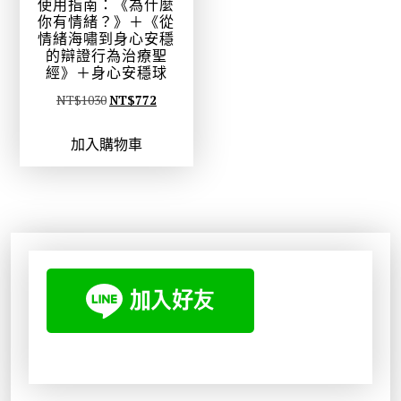
使用指南：《為什麼
你有情緒？》＋《從
情緒海嘯到身心安穩
的辯證行為治療聖
經》＋身心安穩球
原
目
NT$
1030
NT$
772
始
前
加入購物車
價
價
格
格
：
：
N
N
T
T
$
$
1
7
0
7
3
2
0
。
。