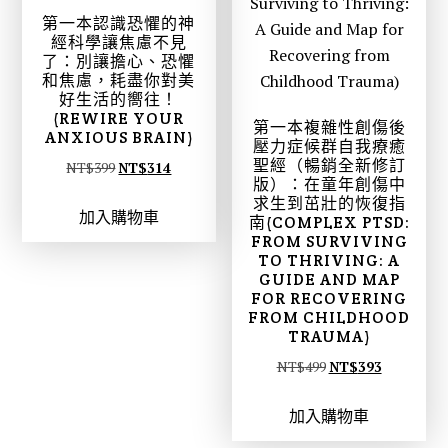
第一本認識恐懼的神
經科學讓焦慮不見
了：別讓擔心、恐懼
和焦慮，耗盡你對美
好生活的嚮往！
(REWIRE YOUR
第一本複雜性創傷後
ANXIOUS BRAIN)
壓力症候群自我療癒
聖經（暢銷全新修訂
原
目
NT$
399
NT$
314
版）：在童年創傷中
始
前
求生到茁壯的恢復指
加入購物車
價
價
南(COMPLEX PTSD:
FROM SURVIVING
格
格
TO THRIVING: A
：
：
GUIDE AND MAP
N
N
FOR RECOVERING
FROM CHILDHOOD
T
T
TRAUMA)
$
$
原
目
NT$
499
NT$
393
3
3
始
前
9
1
加入購物車
價
價
9
4
格
格