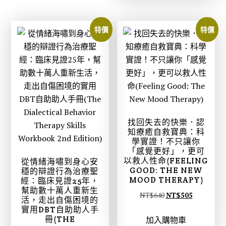
。
。
：
：
N
N
特價
特價
T
T
$
$
4
3
9
9
9
3
。
。
找回失去的快樂．認
知療癒自救寶典：科
學實證！不只讓你
「感覺更好」，更可
以救人性命(FEELING
從情緒海嘯到身心安
GOOD: THE NEW
穩的辯證行為治療聖
MOOD THERAPY)
經：臨床見證25年，
幫助數十萬人重新生
原
目
NT$
640
NT$
505
活，走出自傷困境的
始
前
實用DBT自助助人手
冊(THE
加入購物車
價
價