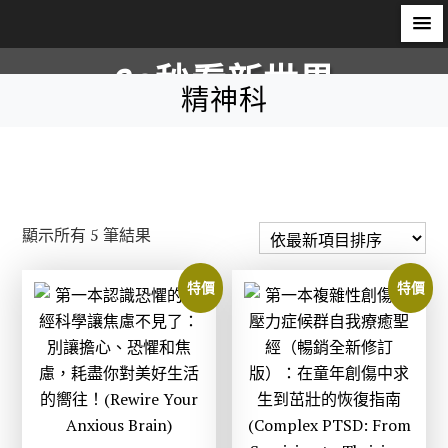
S
60秒看新世界
k
精神科
i
柿子文化
p
t
o
c
依
顯示所有 5 筆結果
o
最
n
新
特價
特價
t
項
e
目
n
排
t
序