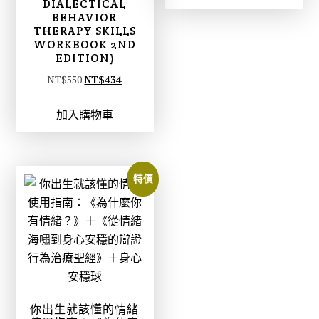
DIALECTICAL
格
格
BEHAVIOR
THERAPY SKILLS
：
：
WORKBOOK 2ND
N
N
EDITION)
T
T
原
目
NT$
550
NT$
434
$
$
始
前
6
5
加入購物車
價
價
4
0
格
格
0
5
：
：
。
。
N
N
特價
T
T
$
$
5
4
5
3
0
4
。
。
你出生就該懂的情緒