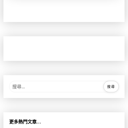
搜
尋
關
鍵
字
:
更多熱門文章…