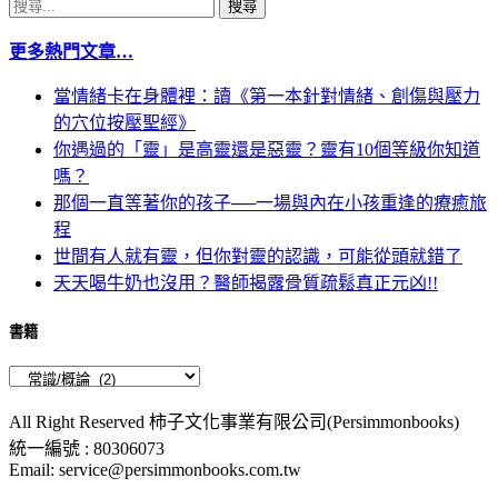
搜
尋
更多熱門文章…
關
鍵
當情緒卡在身體裡：讀《第一本針對情緒、創傷與壓力
字:
的穴位按壓聖經》
你遇過的「靈」是高靈還是惡靈？靈有10個等級你知道
嗎？
那個一直等著你的孩子──一場與內在小孩重逢的療癒旅
程
世間有人就有靈，但你對靈的認識，可能從頭就錯了
天天喝牛奶也沒用？醫師揭露骨質疏鬆真正元凶!!
書籍
All Right Reserved 柿子文化事業有限公司(Persimmonbooks)
統一編號 : 80306073
Email: service@persimmonbooks.com.tw