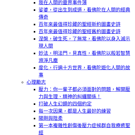
我在人間的靈界事件簿
娑婆，從出生到成道，看佛陀在人間的經典
傳奇
百年來最值得珍藏的聖經新約圖畫史詩
百年來最值得珍藏的聖經舊約圖畫史詩
涅槃，破生死，了無常，看佛陀以身入滅示
現人間
妙法，明法門，見真性，看佛陀以般若智慧
滌淨凡塵
度化，行遍十方世界，看佛陀遊化人間的故
事
心理勵志
壓力：你一輩子都必須面對的問題，解開壓
力與生理、精神的糾纏關係！
打破人生幻鏡的四個約定
每一次因果，都是人生最好的練習
陽剛與陰柔
第一本複雜性創傷後壓力症候群自我療癒聖
經