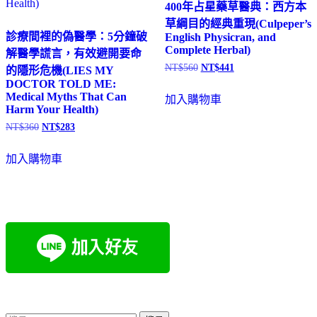
序
400年占星藥草醫典：西方本
草綱目的經典重現(Culpeper’s
診療間裡的偽醫學：5分鐘破
English Physicran, and
Complete Herbal)
解醫學謊言，有效避開要命
NT$
560
NT$
441
的隱形危機(LIES MY
原
目
DOCTOR TOLD ME:
始
前
Medical Myths That Can
價
價
加入購物車
Harm Your Health)
格：
格：
NT$560。
NT$441。
NT$
360
NT$
283
原
目
始
前
價
價
加入購物車
格：
格：
NT$360。
NT$283。