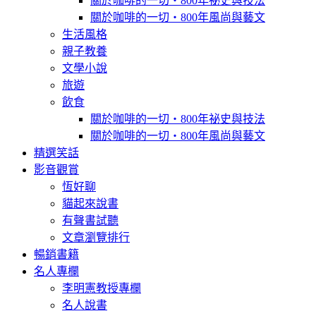
關於咖啡的一切‧800年祕史與技法
關於咖啡的一切‧800年風尚與藝文
生活風格
親子教養
文學小說
旅遊
飲食
關於咖啡的一切‧800年祕史與技法
關於咖啡的一切‧800年風尚與藝文
精選笑話
影音觀賞
恆好聊
貓起來說書
有聲書試聽
文章瀏覽排行
暢銷書籍
名人專欄
李明憲教授專欄
名人說書