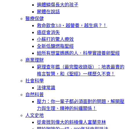
遍體鱗傷長大的孩子
屍體在說話
醫療保健
救命飲食3.0‧越營養，越生病？！
癌症會消失
小蘇打的驚人療效
全新低醣燃脂聖經
給所有想當媽媽的人．科學實證養卵聖經
商業理財
窮理查年鑑（最完整收錄版）：地表最賣的
格言智慧，和《聖經》一樣歷久不衰！
社會科學
法律常識
自然科普
壓力：你一輩子都必須面對的問題，解開壓
力與生理、精神的糾纏關係！
人文史地
從卑微到偉大的斜槓偉人富蘭克林