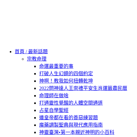
Skip
to
content
60秒看新世界
柿子文化
首頁 / 最新話題
宗教命理
命運最重要的事
打破人生幻鏡的四個約定
神啊！教我如何扭轉乾坤
2022問神達人王崇禮平安生肖運籤農民曆
命理師在做啥
打通靈性覺醒的人體空間通道
占星自學聖經
連皇帝都在看的善惡練習題
魔藥調製聖典與現代應用指南
神靈臺灣•第一本親近神明的小百科