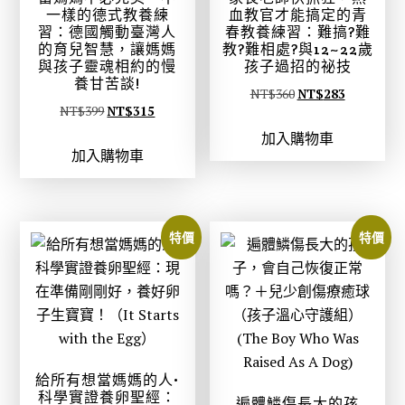
一樣的德式教養練
血教官才能搞定的青
習：德國觸動臺灣人
春教養練習：難搞?難
的育兒智慧，讓媽媽
教?難相處?與12~22歲
與孩子靈魂相約的慢
孩子過招的祕技
養甘苦談!
原
目
NT$
360
NT$
283
原
目
NT$
399
NT$
315
始
前
始
前
加入購物車
價
價
加入購物車
價
價
格
格
格
格
：
：
：
：
N
N
N
N
T
T
特價
特價
T
T
$
$
$
$
3
2
3
3
6
8
9
1
0
3
9
5
。
。
。
。
給所有想當媽媽的人•
科學實證養卵聖經：
遍體鱗傷長大的孩