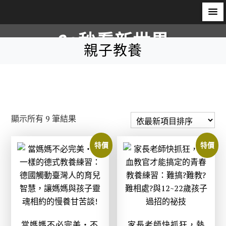
S
60秒看新世界
k
親子教養
i
柿子文化
p
t
o
c
依
顯示所有 9 筆結果
o
最
n
新
特價
特價
t
項
e
目
n
排
t
序
當媽媽不必完美‧不
家長老師快抓狂，熱