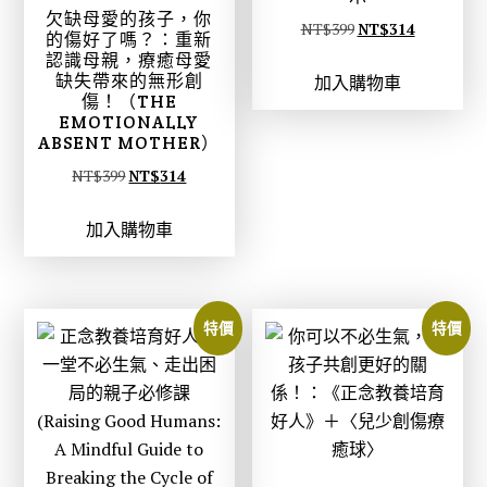
欠缺母愛的孩子，你
原
目
NT$
399
NT$
314
的傷好了嗎？：重新
始
前
認識母親，療癒母愛
缺失帶來的無形創
加入購物車
價
價
傷！（THE
格
格
EMOTIONALLY
ABSENT MOTHER）
：
：
N
N
原
目
NT$
399
NT$
314
T
T
始
前
$
$
加入購物車
價
價
3
3
格
格
9
1
：
：
9
4
N
N
特價
特價
。
。
T
T
$
$
3
3
9
1
9
4
。
。