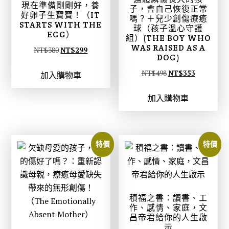
現在準備剛剛好，養
子，會自己恢復正常
好卵子生寶寶！（IT
嗎？＋兒少創傷療癒
STARTS WITH THE
球（孩子溫心守護
EGG）
組）(THE BOY WHO
WAS RAISED AS A
原
目
NT$
380
NT$
299
DOG)
始
前
原
目
NT$
498
NT$
353
加入購物車
價
價
始
前
格
格
加入購物車
價
價
：
：
格
格
N
N
：
：
T
T
N
N
$
$
特價
特價
T
T
3
2
$
$
8
9
4
3
0
9
9
5
。
。
積福之書：讀書、工
8
3
作、感情、家庭，文
昌帝君給你的人生啟
。
。
示