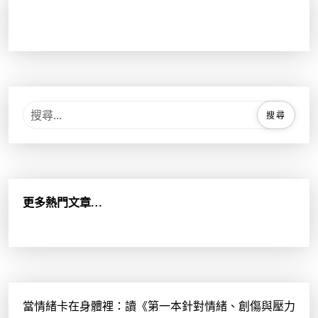
搜
尋
關
鍵
字
:
更多熱門文章…
當情緒卡在身體裡：讀《第一本針對情緒、創傷與壓力