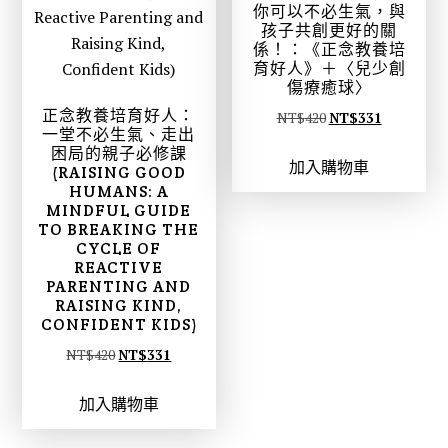
你可以不必生氣，與
孩子共創更好的關
係！：《正念教養培
育好人》＋〈兒少創
傷療癒球〉
正念教養培育好人：
原
目
NT$
420
NT$
331
一堂不必生氣、走出
始
前
困局的親子必修課
加入購物車
價
價
(RAISING GOOD
HUMANS: A
格
格
MINDFUL GUIDE
：
：
TO BREAKING THE
CYCLE OF
N
N
REACTIVE
T
T
PARENTING AND
$
$
RAISING KIND,
CONFIDENT KIDS)
4
3
2
3
原
目
NT$
420
NT$
331
0
1
始
前
加入購物車
。
。
價
價
格
格