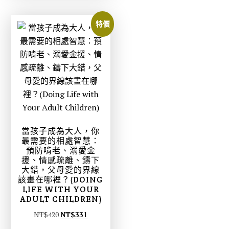
：
：
N
N
特價
T
T
$
$
4
3
2
3
0
1
。
。
當孩子成為大人，你
最需要的相處智慧：
預防啃老、溺愛金
援、情感疏離、鑄下
大錯，父母愛的界線
該畫在哪裡？(DOING
LIFE WITH YOUR
ADULT CHILDREN)
原
目
NT$
420
NT$
331
始
前