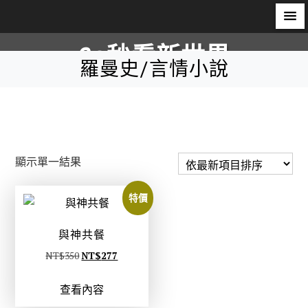
S
60秒看新世界
k
羅曼史/言情小說
i
柿子文化
p
t
o
c
顯示單一結果
o
n
特價
t
e
與神共餐
n
t
原
目
NT$
350
NT$
277
始
前
查看內容
價
價