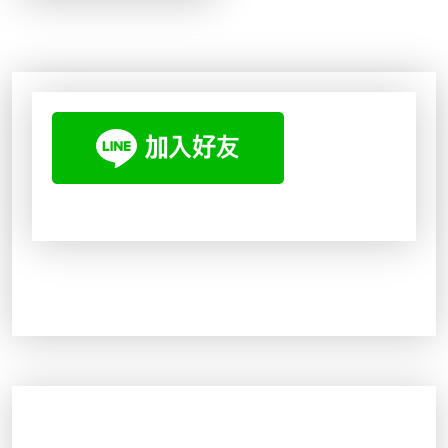
格
格
：
：
N
N
T
T
$
$
3
2
5
7
0
7
。
。