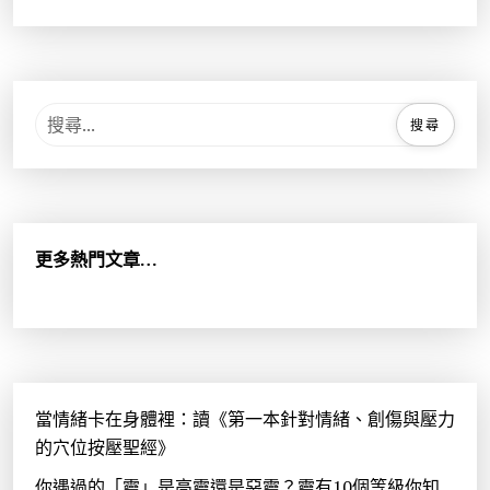
搜
尋
關
鍵
字
:
更多熱門文章…
當情緒卡在身體裡：讀《第一本針對情緒、創傷與壓力
的穴位按壓聖經》
你遇過的「靈」是高靈還是惡靈？靈有10個等級你知