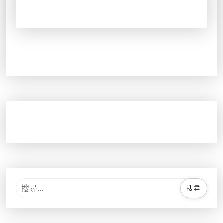
。
。
搜
尋
關