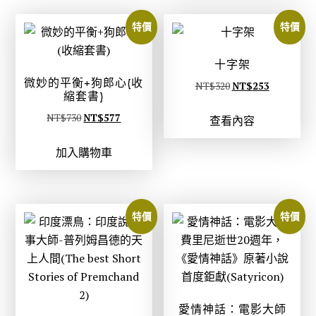
：
：
0
7
N
N
。
。
特價
特價
T
T
$
$
十字架
4
3
微妙的平衡+狗郎心(收
原
目
NT$
320
NT$
253
8
7
縮套書)
始
前
0
9
原
目
NT$
730
NT$
577
查看內容
價
價
。
。
始
前
格
格
加入購物車
價
價
：
：
格
格
N
N
：
：
T
T
N
N
$
$
特價
特價
T
T
3
2
$
$
2
5
7
5
0
3
3
7
。
。
0
7
愛情神話：電影大師