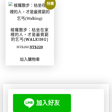
N
N
3
2
特價
T
T
5
7
$
$
0
6
4
3
。
。
8
7
梭羅散步：枯坐在家
0
8
裡的人，才是最貧窮
的乞丐(WALKING)
。
。
原
目
NT$
280
NT$
220
始
前
加入購物車
價
價
格
格
：
：
N
N
T
T
$
$
2
2
8
2
0
0