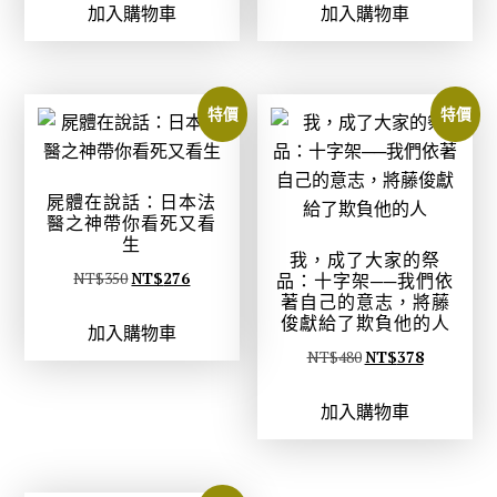
加入購物車
加入購物車
價
價
價
價
格
格
格
格
：
：
：
：
N
N
N
N
特價
特價
T
T
T
T
$
$
$
$
2
2
3
2
屍體在說話：日本法
8
2
5
7
醫之神帶你看死又看
生
0
1
0
7
我，成了大家的祭
。
。
。
。
原
目
NT$
350
NT$
276
品：十字架──我們依
著自己的意志，將藤
始
前
俊獻給了欺負他的人
加入購物車
價
價
原
目
NT$
480
NT$
378
格
格
始
前
：
：
加入購物車
價
價
N
N
格
格
T
T
：
：
$
$