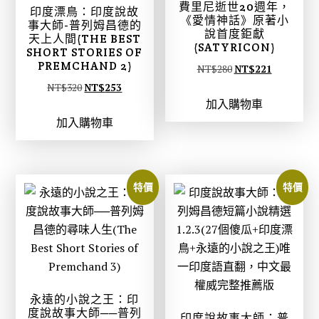
。
。
費里尼逝世20週年，
印度漂鳥：印度說故
《愛情神話》原著小
事大師-普列姆昌德的
說首度鉅獻
天上人間(THE BEST
(SATYRICON)
SHORT STORIES OF
PREMCHAND 2)
原
目
NT$
280
NT$
221
原
目
始
前
NT$
320
NT$
253
加入購物車
始
前
價
價
加入購物車
價
價
格
格
格
格
：
：
：
：
N
N
N
N
T
T
特價
特價
T
T
$
$
$
$
2
2
3
2
8
2
2
5
0
1
0
3
。
。
。
。
永遠的小說之王：印
度說故事大師──普列
印度說故事大師：普