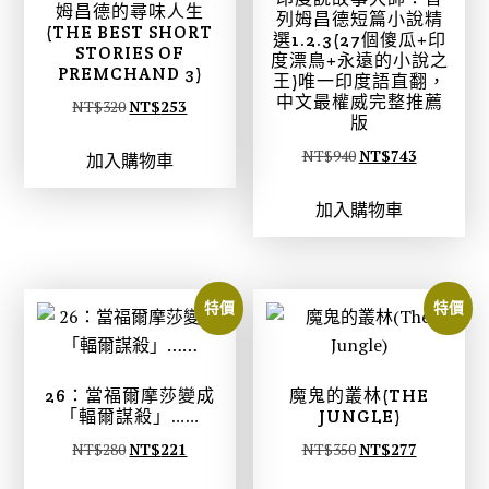
姆昌德的尋味人生
列姆昌德短篇小說精
(THE BEST SHORT
選1.2.3(27個傻瓜+印
STORIES OF
度漂鳥+永遠的小說之
PREMCHAND 3)
王)唯一印度語直翻，
中文最權威完整推薦
原
目
NT$
320
NT$
253
版
始
前
原
目
NT$
940
NT$
743
加入購物車
價
價
始
前
格
格
加入購物車
價
價
：
：
格
格
N
N
：
：
T
T
N
N
$
$
特價
特價
T
T
3
2
$
$
2
5
9
7
0
3
26：當福爾摩莎變成
魔鬼的叢林(THE
4
4
「輻爾謀殺」……
JUNGLE)
。
。
0
3
原
目
原
目
NT$
280
NT$
221
NT$
350
NT$
277
。
。
始
前
始
前