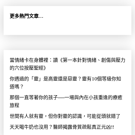
鍵
字
:
更多熱門文章…
當情緒卡在身體裡：讀《第一本針對情緒、創傷與壓力
的穴位按壓聖經》
你遇過的「靈」是高靈還是惡靈？靈有10個等級你知
道嗎？
那個一直等著你的孩子──一場與內在小孩重逢的療癒
旅程
世間有人就有靈，但你對靈的認識，可能從頭就錯了
天天喝牛奶也沒用？醫師揭露骨質疏鬆真正元凶!!