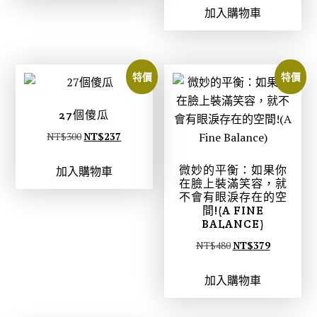
格
格
加入購物車
價
價
：
：
格
格
N
N
：
：
T
T
N
N
$
$
特價
特價
T
T
3
2
$
$
5
7
27個傻瓜
2
1
0
7
原
目
NT$
300
NT$
237
5
9
。
。
始
前
0
8
微妙的平衡：如果你
加入購物車
價
價
。
。
在臉上裝滿笑容，就
格
格
不會有眼淚存在的空
：
：
間!(A FINE
BALANCE)
N
N
原
目
NT$
480
NT$
379
T
T
始
前
$
$
加入購物車
價
價
3
2
格
格
0
3