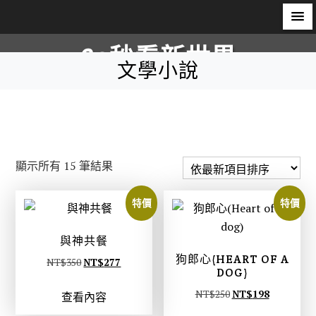
S
60秒看新世界
k
文學小說
i
柿子文化
p
t
o
c
依
顯示所有 15 筆結果
o
最
n
新
特價
特價
t
項
e
目
與神共餐
n
排
狗郎心(HEART OF A
t
原
目
NT$
350
NT$
277
DOG)
序
始
前
原
目
NT$
250
NT$
198
查看內容
價
價
始
前