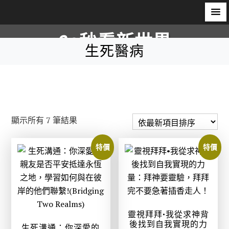
S
60秒看新世界
k
生死醫病
i
柿子文化
p
t
o
c
依
顯示所有 7 筆結果
o
最
n
新
特價
特價
t
項
e
目
n
排
t
序
靈視拜拜•我從求神背
後找到自我實現的力
生死溝通：你深愛的