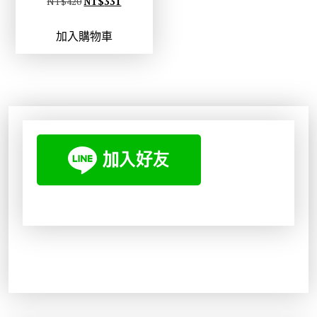
原
目
NT$
420
NT$
331
始
前
加入購物車
價
價
格
格
：
：
N
N
T
T
$
$
4
3
2
3
0
1
。
。