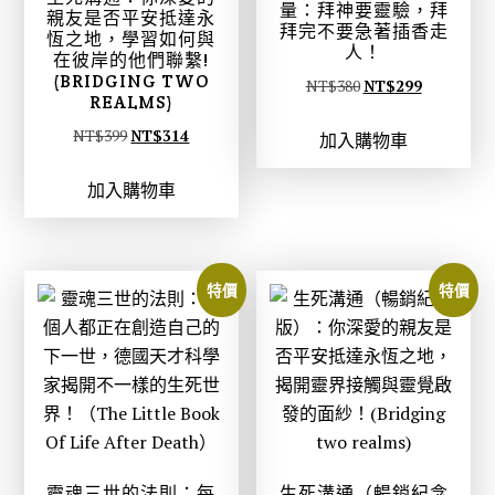
量：拜神要靈驗，拜
親友是否平安抵達永
拜完不要急著插香走
恆之地，學習如何與
人！
在彼岸的他們聯繫!
(BRIDGING TWO
原
目
NT$
380
NT$
299
REALMS)
始
前
原
目
NT$
399
NT$
314
加入購物車
價
價
始
前
格
格
加入購物車
價
價
：
：
格
格
N
N
：
：
T
T
N
N
$
$
特價
特價
T
T
3
2
$
$
8
9
3
3
0
9
9
1
。
。
9
4
。
。
靈魂三世的法則：每
生死溝通（暢銷紀念