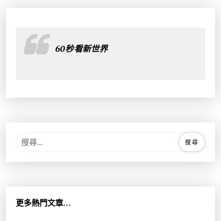
60秒看新世界
搜
尋
關
鍵
字
:
更多熱門文章…