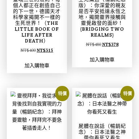
個人都正在創造自己
版）：你深愛的親友
的下一世，德國天才
是否平安抵達永恆之
科學家揭開不一樣的
地，揭開靈界接觸與
生死世界！（THE
靈覺啟發的面紗！
LITTLE BOOK OF
(BRIDGING TWO
LIFE AFTER
REALMS)
DEATH）
原
目
NT$
480
NT$
378
原
目
NT$
400
NT$
315
始
前
始
前
加入購物車
價
價
加入購物車
價
價
格
格
格
格
：
：
：
：
N
N
N
N
T
T
特價
特價
T
T
$
$
$
$
4
3
4
3
8
7
0
1
0
8
屍體在說話（暢銷紀
0
5
念）：日本法醫之神
。
。
帶你看死又看生
。
。