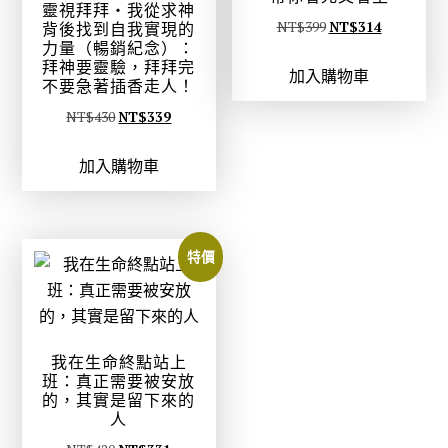
靈視拜拜‧我從求神
原
目
NT$
399
NT$
314
背後找到自我實現的
力量（暢銷紀念）：
始
前
拜神要靈驗，拜拜完
加入購物車
價
價
不要急著插香走人！
格
格
原
目
NT$
430
NT$
339
：
：
始
前
N
N
加入購物車
價
價
T
T
格
格
$
$
：
：
3
3
N
N
特價
9
1
T
T
9
4
$
$
。
。
4
3
3
3
我在生命終點站上
0
9
班：真正需要被安放
的，其實是留下來的
。
。
人