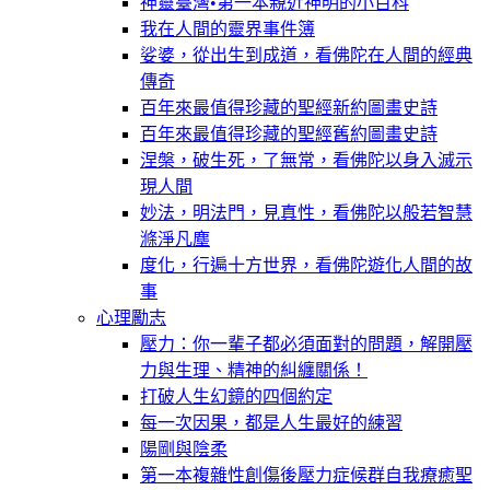
神靈臺灣•第一本親近神明的小百科
我在人間的靈界事件簿
娑婆，從出生到成道，看佛陀在人間的經典
傳奇
百年來最值得珍藏的聖經新約圖畫史詩
百年來最值得珍藏的聖經舊約圖畫史詩
涅槃，破生死，了無常，看佛陀以身入滅示
現人間
妙法，明法門，見真性，看佛陀以般若智慧
滌淨凡塵
度化，行遍十方世界，看佛陀遊化人間的故
事
心理勵志
壓力：你一輩子都必須面對的問題，解開壓
力與生理、精神的糾纏關係！
打破人生幻鏡的四個約定
每一次因果，都是人生最好的練習
陽剛與陰柔
第一本複雜性創傷後壓力症候群自我療癒聖