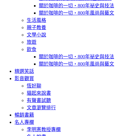
關於咖啡的一切‧800年祕史與技法
關於咖啡的一切‧800年風尚與藝文
生活風格
親子教養
文學小說
旅遊
飲食
關於咖啡的一切‧800年祕史與技法
關於咖啡的一切‧800年風尚與藝文
精選笑話
影音觀賞
恆好聊
貓起來說書
有聲書試聽
文章瀏覽排行
暢銷書籍
名人專欄
李明憲教授專欄