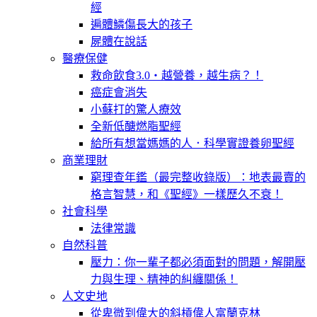
經
遍體鱗傷長大的孩子
屍體在說話
醫療保健
救命飲食3.0‧越營養，越生病？！
癌症會消失
小蘇打的驚人療效
全新低醣燃脂聖經
給所有想當媽媽的人．科學實證養卵聖經
商業理財
窮理查年鑑（最完整收錄版）：地表最賣的
格言智慧，和《聖經》一樣歷久不衰！
社會科學
法律常識
自然科普
壓力：你一輩子都必須面對的問題，解開壓
力與生理、精神的糾纏關係！
人文史地
從卑微到偉大的斜槓偉人富蘭克林