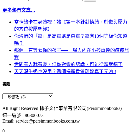
更多熱門文章…
當情緒卡在身體裡：讀《第一本針對情緒、創傷與壓力
的穴位按壓聖經》
你遇過的「靈」是高靈還是惡靈？靈有10個等級你知道
嗎？
那個一直等著你的孩子──一場與內在小孩重逢的療癒旅
程
世間有人就有靈，但你對靈的認識，可能從頭就錯了
天天喝牛奶也沒用？醫師揭露骨質疏鬆真正元凶!!
書籍
All Right Reserved 柿子文化事業有限公司(Persimmonbooks)
統一編號 : 80306073
Email: service@persimmonbooks.com.tw
0