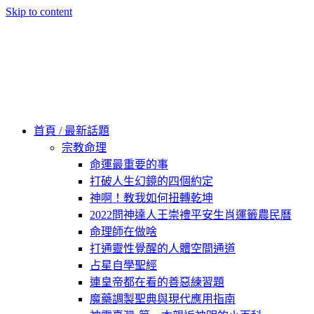
Skip to content
60秒看新世界
柿子文化
首頁 / 最新話題
宗教命理
命運最重要的事
打破人生幻鏡的四個約定
神啊！教我如何扭轉乾坤
2022問神達人王崇禮平安生肖運籤農民曆
命理師在做啥
打通靈性覺醒的人體空間通道
占星自學聖經
連皇帝都在看的善惡練習題
魔藥調製聖典與現代應用指南