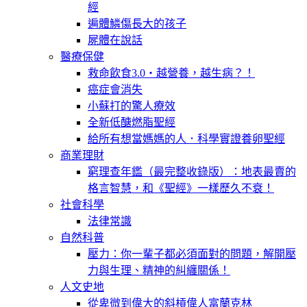
經
遍體鱗傷長大的孩子
屍體在說話
醫療保健
救命飲食3.0‧越營養，越生病？！
癌症會消失
小蘇打的驚人療效
全新低醣燃脂聖經
給所有想當媽媽的人．科學實證養卵聖經
商業理財
窮理查年鑑（最完整收錄版）：地表最賣的
格言智慧，和《聖經》一樣歷久不衰！
社會科學
法律常識
自然科普
壓力：你一輩子都必須面對的問題，解開壓
力與生理、精神的糾纏關係！
人文史地
從卑微到偉大的斜槓偉人富蘭克林