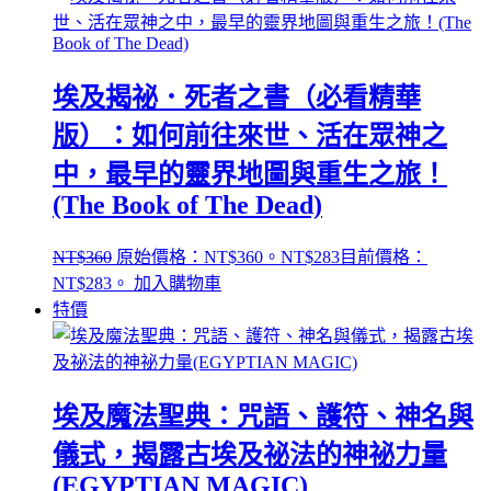
埃及揭祕．死者之書（必看精華
版）：如何前往來世、活在眾神之
中，最早的靈界地圖與重生之旅！
(The Book of The Dead)
NT$
360
原始價格：NT$360。
NT$
283
目前價格：
NT$283。
加入購物車
特價
埃及魔法聖典：咒語、護符、神名與
儀式，揭露古埃及祕法的神祕力量
(EGYPTIAN MAGIC)