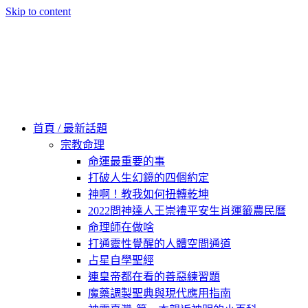
Skip to content
60秒看新世界
柿子文化
首頁 / 最新話題
宗教命理
命運最重要的事
打破人生幻鏡的四個約定
神啊！教我如何扭轉乾坤
2022問神達人王崇禮平安生肖運籤農民曆
命理師在做啥
打通靈性覺醒的人體空間通道
占星自學聖經
連皇帝都在看的善惡練習題
魔藥調製聖典與現代應用指南