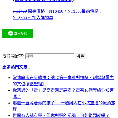
NT$
450
原始價格：NT$450。
NT$
355
目前價格：
NT$355。
加入購物車
搜尋關鍵字:
更多熱門文章…
當情緒卡在身體裡：讀《第一本針對情緒、創傷與壓力
的穴位按壓聖經》
你遇過的「靈」是高靈還是惡靈？靈有10個等級你知道
嗎？
那個一直等著你的孩子──一場與內在小孩重逢的療癒旅
程
世間有人就有靈，但你對靈的認識，可能從頭就錯了