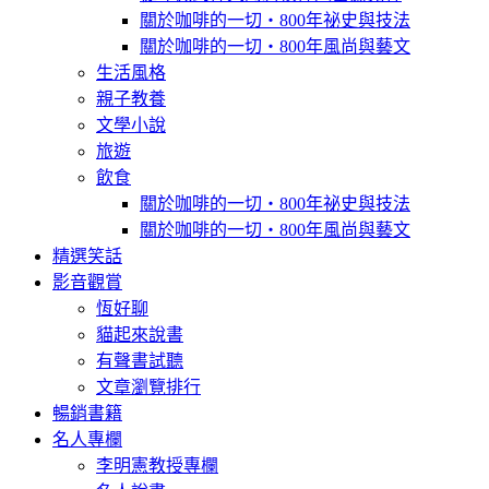
關於咖啡的一切‧800年祕史與技法
關於咖啡的一切‧800年風尚與藝文
生活風格
親子教養
文學小說
旅遊
飲食
關於咖啡的一切‧800年祕史與技法
關於咖啡的一切‧800年風尚與藝文
精選笑話
影音觀賞
恆好聊
貓起來說書
有聲書試聽
文章瀏覽排行
暢銷書籍
名人專欄
李明憲教授專欄