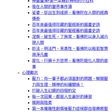
神靈臺灣•第一本親近神明的小百科
我在人間的靈界事件簿
娑婆，從出生到成道，看佛陀在人間的經典
傳奇
百年來最值得珍藏的聖經新約圖畫史詩
百年來最值得珍藏的聖經舊約圖畫史詩
涅槃，破生死，了無常，看佛陀以身入滅示
現人間
妙法，明法門，見真性，看佛陀以般若智慧
滌淨凡塵
度化，行遍十方世界，看佛陀遊化人間的故
事
心理勵志
壓力：你一輩子都必須面對的問題，解開壓
力與生理、精神的糾纏關係！
打破人生幻鏡的四個約定
每一次因果，都是人生最好的練習
陽剛與陰柔
第一本複雜性創傷後壓力症候群自我療癒聖