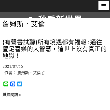
60秒看新世界
詹姆斯．艾倫
柿子文化
(有聲書試聽)所有境遇都有福報 :通往
豐足喜樂的大智慧，這世上沒有真正的
地獄！
2021/07/15
作者： 詹姆斯．艾倫 (J
L
F
T
i
a
w
n
c
i
繼續閱讀 »
e
e
t
b
t
o
e