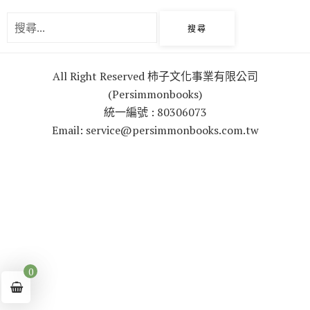
o
r
k
All Right Reserved 柿子文化事業有限公司
(Persimmonbooks)
統一編號 : 80306073
Email: service@persimmonbooks.com.tw
0