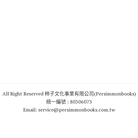
All Right Reserved 柿子文化事業有限公司(Persimmonbooks)
統一編號 : 80306073
Email: service@persimmonbooks.com.tw