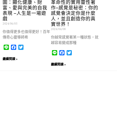
圖：顯化健康、財
革命性的實用靈性著
富、愛與完美的自我
作–感覺是秘密：你的
表現 –人生是一場遊
感覺會決定你是什麼
戲
人，並且創造你的真
實世界！
2024/06/05
2024/04/08
你值得更多也值得更好！百年
傳奇心靈導師希
你越常感覺著某一種狀態，就
越容易變成那種
L
F
T
i
a
w
L
F
T
n
c
i
i
a
w
繼續閱讀 »
e
e
t
n
c
i
繼續閱讀 »
b
t
e
e
t
o
e
b
t
o
r
o
e
k
o
r
k