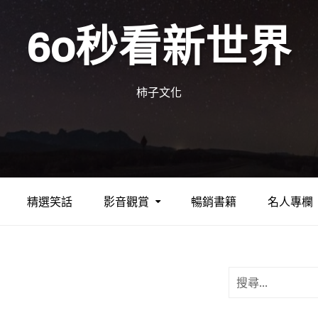
60秒看新世界
柿子文化
精選笑話
影音觀賞
暢銷書籍
名人專欄