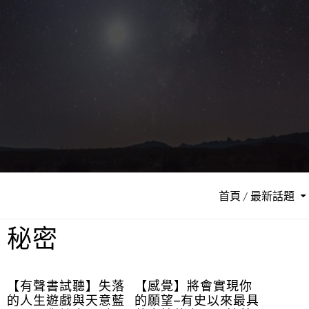
首頁 / 最新話題
秘密
【有聲書試聽】失落
【感覺】將會實現你
的人生遊戲與天意藍
的願望–有史以來最具