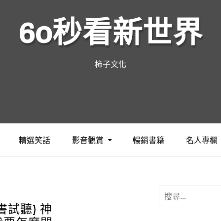
60秒看新世界
柿子文化
精選笑話
影音觀賞
暢銷書籍
名人專欄
書試聽) 神