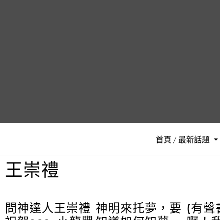
首頁 / 最新話題
王崇禮
問神達人王崇禮
神明來托夢，要
(有聲