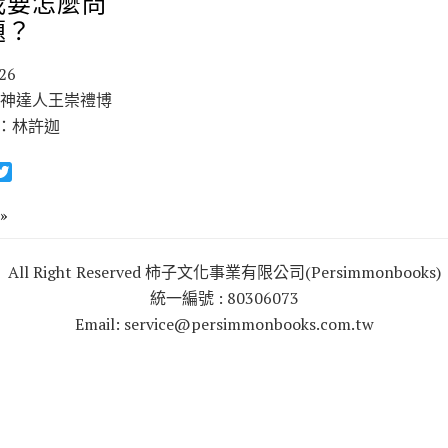
我要怎麼問
題？
26
問神達人王崇禮博
：林許迦
T
w
i
»
t
t
All Right Reserved 柿子文化事業有限公司(Persimmonbooks)
e
r
統一編號 : 80306073
Email: service@persimmonbooks.com.tw