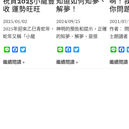
祝賀2025小龍豐
知道如何知夢、
啊！
收 運勢旺旺
解夢！
你問
2025/01/02
2024/09/25
2021/07/
2025年迎來乙巳青蛇年，
神明的預告和提示，正確
作者： 
蛇年又稱「小龍
的知夢、解夢，是很
士朗讀者
L
F
T
L
F
T
L
F
i
a
w
i
a
w
i
a
n
c
i
n
c
i
n
c
繼續閱讀 »
繼續閱讀 »
繼續閱讀 
e
e
t
e
e
t
e
e
b
t
b
t
b
o
e
o
e
o
o
r
o
r
o
k
k
k