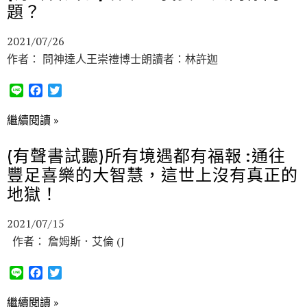
題？
o
r
k
2021/07/26
作者： 問神達人王崇禮博士朗讀者：林許迦
L
F
T
i
a
w
n
c
i
繼續閱讀 »
e
e
t
b
t
(有聲書試聽)所有境遇都有福報 :通往
o
e
豐足喜樂的大智慧，這世上沒有真正的
o
r
k
地獄！
2021/07/15
作者： 詹姆斯．艾倫 (J
L
F
T
i
a
w
n
c
i
繼續閱讀 »