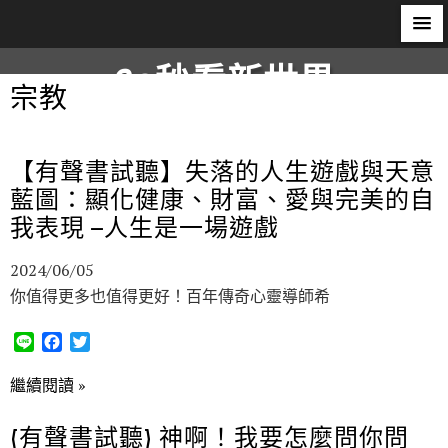
60秒看新世界
宗教
柿子文化
【有聲書試聽】失落的人生遊戲與天意
藍圖：顯化健康、財富、愛與完美的自
我表現 –人生是一場遊戲
2024/06/05
你值得更多也值得更好！百年傳奇心靈導師希
L
F
T
i
a
w
n
c
i
繼續閱讀 »
e
e
t
b
t
(有聲書試聽) 神啊！我要怎麼問你問
o
e