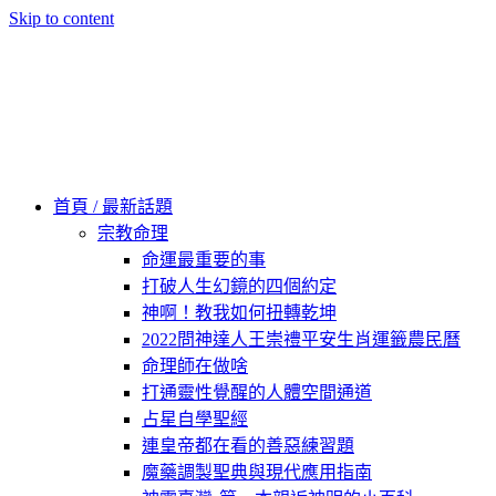
Skip to content
60秒看新世界
柿子文化
首頁 / 最新話題
宗教命理
命運最重要的事
打破人生幻鏡的四個約定
神啊！教我如何扭轉乾坤
2022問神達人王崇禮平安生肖運籤農民曆
命理師在做啥
打通靈性覺醒的人體空間通道
占星自學聖經
連皇帝都在看的善惡練習題
魔藥調製聖典與現代應用指南