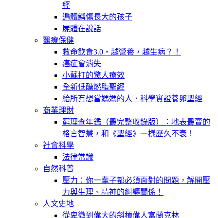
經
遍體鱗傷長大的孩子
屍體在說話
醫療保健
救命飲食3.0‧越營養，越生病？！
癌症會消失
小蘇打的驚人療效
全新低醣燃脂聖經
給所有想當媽媽的人．科學實證養卵聖經
商業理財
窮理查年鑑（最完整收錄版）：地表最賣的
格言智慧，和《聖經》一樣歷久不衰！
社會科學
法律常識
自然科普
壓力：你一輩子都必須面對的問題，解開壓
力與生理、精神的糾纏關係！
人文史地
從卑微到偉大的斜槓偉人富蘭克林