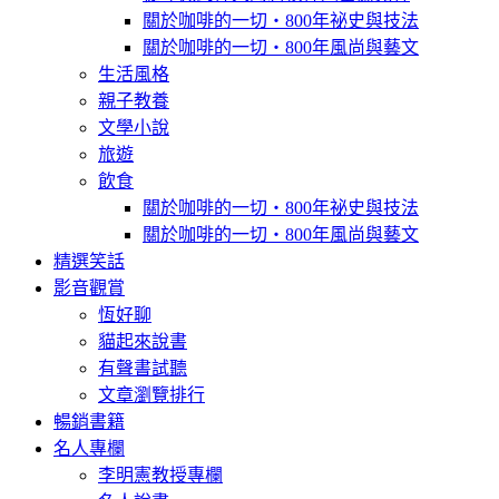
關於咖啡的一切‧800年祕史與技法
關於咖啡的一切‧800年風尚與藝文
生活風格
親子教養
文學小說
旅遊
飲食
關於咖啡的一切‧800年祕史與技法
關於咖啡的一切‧800年風尚與藝文
精選笑話
影音觀賞
恆好聊
貓起來說書
有聲書試聽
文章瀏覽排行
暢銷書籍
名人專欄
李明憲教授專欄