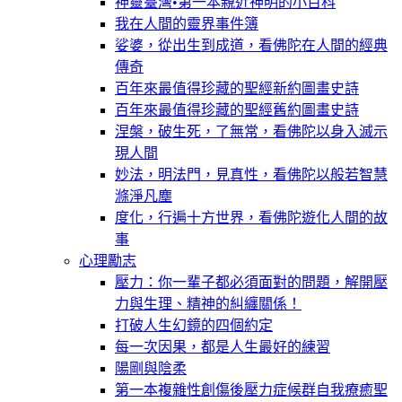
神靈臺灣•第一本親近神明的小百科
我在人間的靈界事件簿
娑婆，從出生到成道，看佛陀在人間的經典
傳奇
百年來最值得珍藏的聖經新約圖畫史詩
百年來最值得珍藏的聖經舊約圖畫史詩
涅槃，破生死，了無常，看佛陀以身入滅示
現人間
妙法，明法門，見真性，看佛陀以般若智慧
滌淨凡塵
度化，行遍十方世界，看佛陀遊化人間的故
事
心理勵志
壓力：你一輩子都必須面對的問題，解開壓
力與生理、精神的糾纏關係！
打破人生幻鏡的四個約定
每一次因果，都是人生最好的練習
陽剛與陰柔
第一本複雜性創傷後壓力症候群自我療癒聖