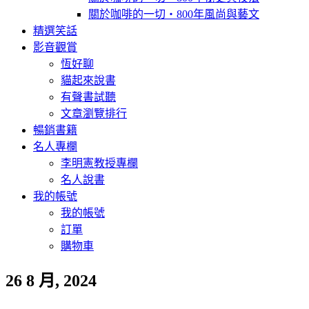
關於咖啡的一切‧800年風尚與藝文
精選笑話
影音觀賞
恆好聊
貓起來說書
有聲書試聽
文章瀏覽排行
暢銷書籍
名人專欄
李明憲教授專欄
名人說書
我的帳號
我的帳號
訂單
購物車
26 8 月, 2024