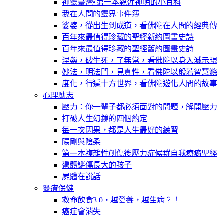
神靈臺灣•第一本親近神明的小百科
我在人間的靈界事件簿
娑婆，從出生到成道，看佛陀在人間的經典傳
百年來最值得珍藏的聖經新約圖畫史詩
百年來最值得珍藏的聖經舊約圖畫史詩
涅槃，破生死，了無常，看佛陀以身入滅示現
妙法，明法門，見真性，看佛陀以般若智慧滌
度化，行遍十方世界，看佛陀遊化人間的故事
心理勵志
壓力：你一輩子都必須面對的問題，解開壓力
打破人生幻鏡的四個約定
每一次因果，都是人生最好的練習
陽剛與陰柔
第一本複雜性創傷後壓力症候群自我療癒聖經
遍體鱗傷長大的孩子
屍體在說話
醫療保健
救命飲食3.0‧越營養，越生病？！
癌症會消失