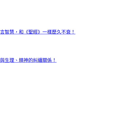
言智慧，和《聖經》一樣歷久不衰！
與生理、精神的糾纏關係！