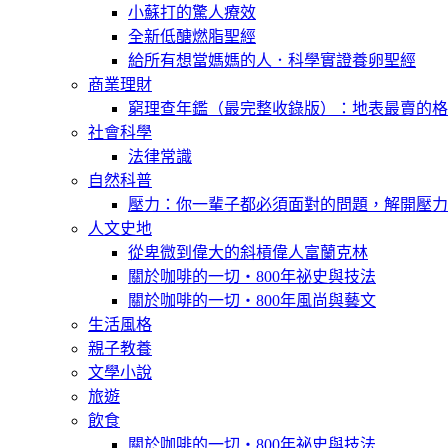
小蘇打的驚人療效
全新低醣燃脂聖經
給所有想當媽媽的人．科學實證養卵聖經
商業理財
窮理查年鑑（最完整收錄版）：地表最賣的格
社會科學
法律常識
自然科普
壓力：你一輩子都必須面對的問題，解開壓力
人文史地
從卑微到偉大的斜槓偉人富蘭克林
關於咖啡的一切‧800年祕史與技法
關於咖啡的一切‧800年風尚與藝文
生活風格
親子教養
文學小說
旅遊
飲食
關於咖啡的一切‧800年祕史與技法