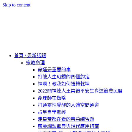
Skip to content
60秒看新世界
柿子文化
首頁 / 最新話題
宗教命理
命運最重要的事
打破人生幻鏡的四個約定
神啊！教我如何扭轉乾坤
2022問神達人王崇禮平安生肖運籤農民曆
命理師在做啥
打通靈性覺醒的人體空間通道
占星自學聖經
連皇帝都在看的善惡練習題
魔藥調製聖典與現代應用指南