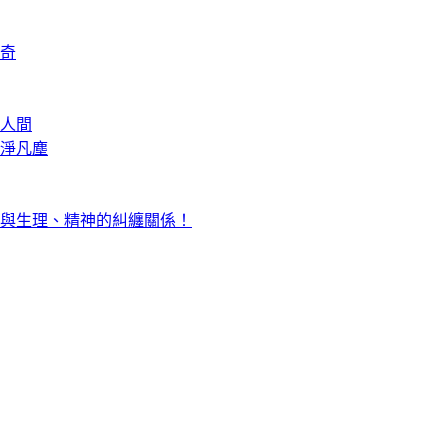
奇
人間
淨凡塵
與生理、精神的糾纏關係！