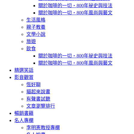
關於咖啡的一切‧800年祕史與技法
關於咖啡的一切‧800年風尚與藝文
生活風格
親子教養
文學小說
旅遊
飲食
關於咖啡的一切‧800年祕史與技法
關於咖啡的一切‧800年風尚與藝文
精選笑話
影音觀賞
恆好聊
貓起來說書
有聲書試聽
文章瀏覽排行
暢銷書籍
名人專欄
李明憲教授專欄