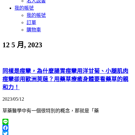
名人說書
我的帳號
我的帳號
訂單
購物車
12 5 月, 2023
同樣是痙攣，為什麼腸胃痙攣用洋甘菊、小腿肌肉
痙攣卻用歐洲莢蒾？用藥草療癒身體要看藥草的親
和力！
2023/05/12
草藥醫學中有一個很特別的概念，那就是「藥
Line
Facebook