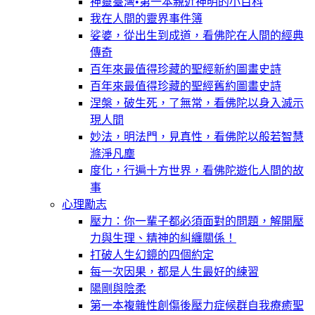
神靈臺灣•第一本親近神明的小百科
我在人間的靈界事件簿
娑婆，從出生到成道，看佛陀在人間的經典
傳奇
百年來最值得珍藏的聖經新約圖畫史詩
百年來最值得珍藏的聖經舊約圖畫史詩
涅槃，破生死，了無常，看佛陀以身入滅示
現人間
妙法，明法門，見真性，看佛陀以般若智慧
滌淨凡塵
度化，行遍十方世界，看佛陀遊化人間的故
事
心理勵志
壓力：你一輩子都必須面對的問題，解開壓
力與生理、精神的糾纏關係！
打破人生幻鏡的四個約定
每一次因果，都是人生最好的練習
陽剛與陰柔
第一本複雜性創傷後壓力症候群自我療癒聖