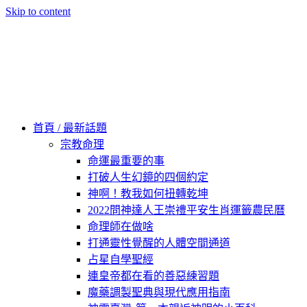
Skip to content
60秒看新世界
柿子文化
首頁 / 最新話題
宗教命理
命運最重要的事
打破人生幻鏡的四個約定
神啊！教我如何扭轉乾坤
2022問神達人王崇禮平安生肖運籤農民曆
命理師在做啥
打通靈性覺醒的人體空間通道
占星自學聖經
連皇帝都在看的善惡練習題
魔藥調製聖典與現代應用指南