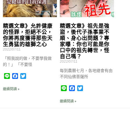
精選文章》允許健康
精選文章》祖先是強
的怪罪，拒絕不公，
盜，後代子孫事業不
你將再度獲得那些天
順、身心出問題？專
生勇猛的雄獅之心
家曝：你也可能是你
2022/07/11
口中的祖先轉世，怪
自己嗎？
「照我說的做，不要學我做
2022/07/11
的！」 「不要怪
每到農曆七月，各地總會有由
L
F
T
不同仙佛菩薩所
i
a
w
n
c
i
L
F
T
繼續閱讀 »
e
e
t
i
a
w
b
t
n
c
i
繼續閱讀 »
o
e
e
e
t
o
r
b
t
k
o
e
o
r
k