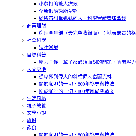
小蘇打的驚人療效
全新低醣燃脂聖經
給所有想當媽媽的人．科學實證養卵聖經
商業理財
窮理查年鑑（最完整收錄版）：地表最賣的格
社會科學
法律常識
自然科普
壓力：你一輩子都必須面對的問題，解開壓力
人文史地
從卑微到偉大的斜槓偉人富蘭克林
關於咖啡的一切‧800年祕史與技法
關於咖啡的一切‧800年風尚與藝文
生活風格
親子教養
文學小說
旅遊
飲食
關於咖啡的一切‧800年祕史與技法