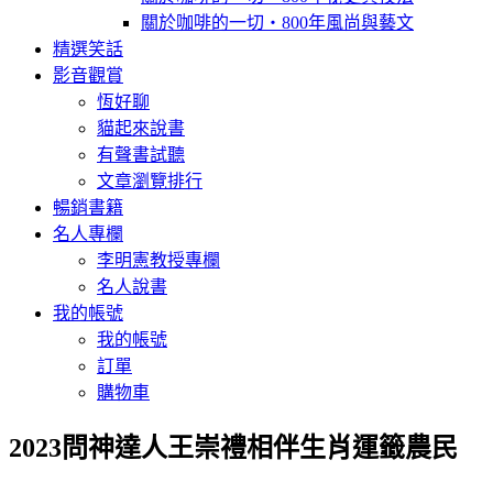
關於咖啡的一切‧800年風尚與藝文
精選笑話
影音觀賞
恆好聊
貓起來說書
有聲書試聽
文章瀏覽排行
暢銷書籍
名人專欄
李明憲教授專欄
名人說書
我的帳號
我的帳號
訂單
購物車
2023問神達人王崇禮相伴生肖運籤農民