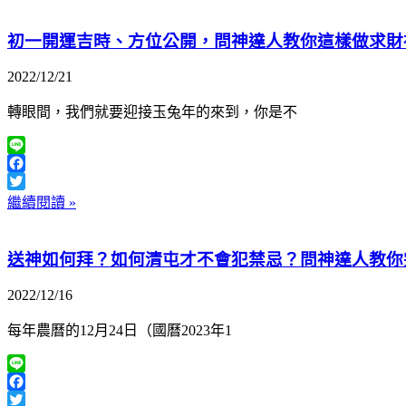
初一開運吉時、方位公開，問神達人教你這樣做求財
2022/12/21
轉眼間，我們就要迎接玉兔年的來到，你是不
Line
Facebook
Twitter
繼續閱讀 »
送神如何拜？如何清屯才不會犯禁忌？問神達人教你完
2022/12/16
每年農曆的12月24日（國曆2023年1
Line
Facebook