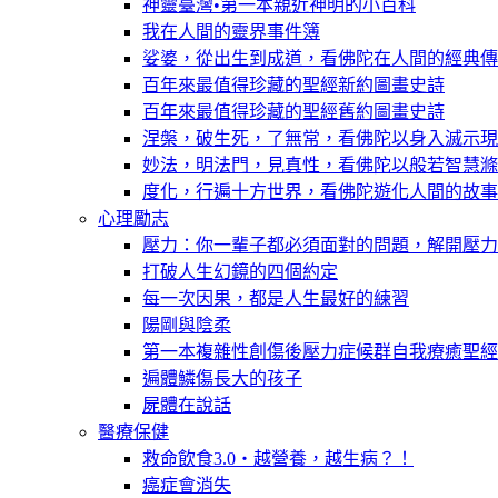
神靈臺灣•第一本親近神明的小百科
我在人間的靈界事件簿
娑婆，從出生到成道，看佛陀在人間的經典傳
百年來最值得珍藏的聖經新約圖畫史詩
百年來最值得珍藏的聖經舊約圖畫史詩
涅槃，破生死，了無常，看佛陀以身入滅示現
妙法，明法門，見真性，看佛陀以般若智慧滌
度化，行遍十方世界，看佛陀遊化人間的故事
心理勵志
壓力：你一輩子都必須面對的問題，解開壓力
打破人生幻鏡的四個約定
每一次因果，都是人生最好的練習
陽剛與陰柔
第一本複雜性創傷後壓力症候群自我療癒聖經
遍體鱗傷長大的孩子
屍體在說話
醫療保健
救命飲食3.0‧越營養，越生病？！
癌症會消失