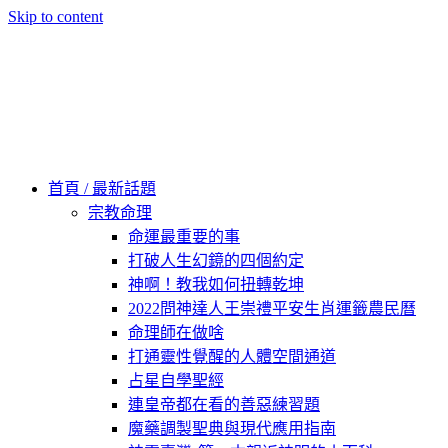
Skip to content
60秒看新世界
柿子文化
首頁 / 最新話題
宗教命理
命運最重要的事
打破人生幻鏡的四個約定
神啊！教我如何扭轉乾坤
2022問神達人王崇禮平安生肖運籤農民曆
命理師在做啥
打通靈性覺醒的人體空間通道
占星自學聖經
連皇帝都在看的善惡練習題
魔藥調製聖典與現代應用指南