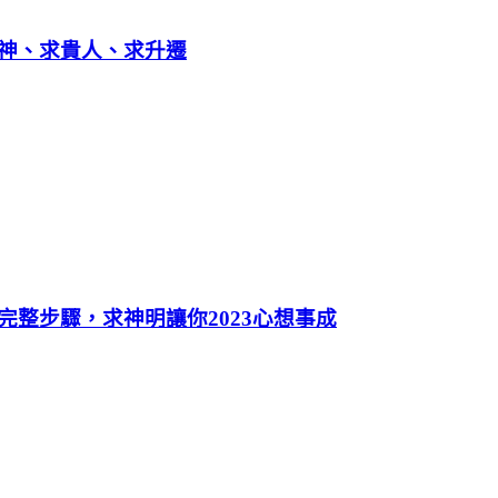
神、求貴人、求升遷
整步驟，求神明讓你2023心想事成