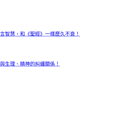
言智慧，和《聖經》一樣歷久不衰！
與生理、精神的糾纏關係！