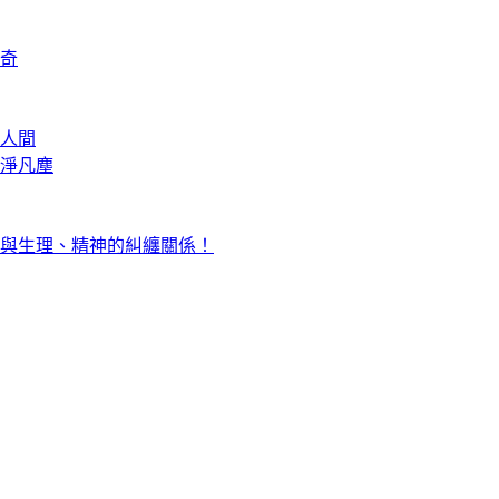
奇
人間
淨凡塵
與生理、精神的糾纏關係！