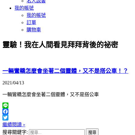
名人說書
我的帳號
我的帳號
訂單
購物車
靈驗！我在人間看見拜拜背後的祕密
一輛鸞轎怎麼會坐著二個靈體，又不是搭公車！？
2021/04/13
一輛鸞轎怎麼會坐著二個靈體，又不是搭公車
Line
Facebook
Twitter
繼續閱讀 »
搜尋關鍵字: