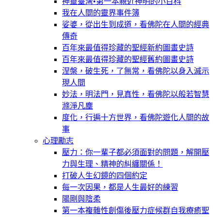
神靈臺灣•第一本親近神明的小百科
我在人間的靈界事件簿
娑婆，從出生到成道，看佛陀在人間的經典
傳奇
百年來最值得珍藏的聖經新約圖畫史詩
百年來最值得珍藏的聖經舊約圖畫史詩
涅槃，破生死，了無常，看佛陀以身入滅示
現人間
妙法，明法門，見真性，看佛陀以般若智慧
滌淨凡塵
度化，行遍十方世界，看佛陀遊化人間的故
事
心理勵志
壓力：你一輩子都必須面對的問題，解開壓
力與生理、精神的糾纏關係！
打破人生幻鏡的四個約定
每一次因果，都是人生最好的練習
陽剛與陰柔
第一本複雜性創傷後壓力症候群自我療癒聖