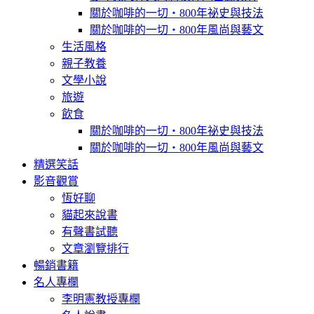
關於咖啡的一切‧800年祕史與技法
關於咖啡的一切‧800年風尚與藝文
生活風格
親子教養
文學小說
旅遊
飲食
關於咖啡的一切‧800年祕史與技法
關於咖啡的一切‧800年風尚與藝文
精選笑話
影音觀賞
恆好聊
貓起來說書
有聲書試聽
文章瀏覽排行
暢銷書籍
名人專欄
李明憲教授專欄