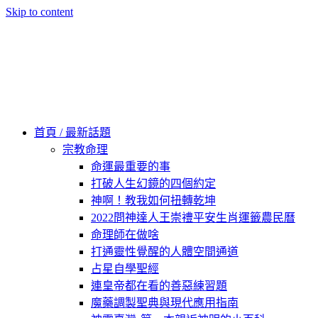
Skip to content
60秒看新世界
柿子文化
首頁 / 最新話題
宗教命理
命運最重要的事
打破人生幻鏡的四個約定
神啊！教我如何扭轉乾坤
2022問神達人王崇禮平安生肖運籤農民曆
命理師在做啥
打通靈性覺醒的人體空間通道
占星自學聖經
連皇帝都在看的善惡練習題
魔藥調製聖典與現代應用指南