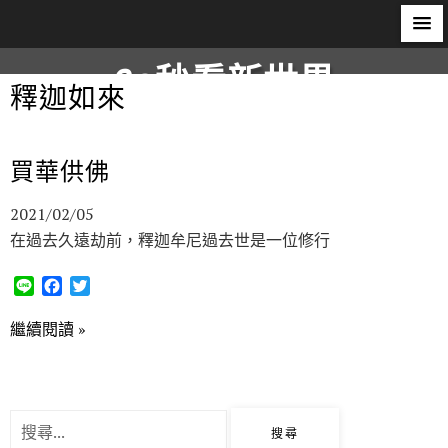
60秒看新世界
釋迦如來
柿子文化
買華供佛
2021/02/05
在過去久遠劫前，釋迦牟尼過去世是一位修行
L
F
T
i
a
w
n
c
i
繼續閱讀 »
e
e
t
b
t
o
e
o
r
k