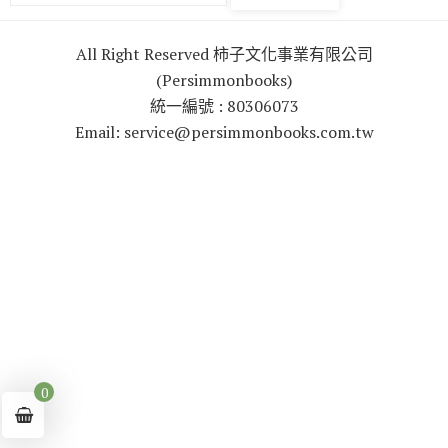
All Right Reserved 柿子文化事業有限公司
(Persimmonbooks)
統一編號 : 80306073
Email: service@persimmonbooks.com.tw
0