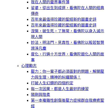
我在人間的靈界事件簿
娑婆，從出生到成道，看佛陀在人間的經典
傳奇
百年來最值得珍藏的聖經新約圖畫史詩
百年來最值得珍藏的聖經舊約圖畫史詩
涅槃，破生死，了無常，看佛陀以身入滅示
現人間
妙法，明法門，見真性，看佛陀以般若智慧
滌淨凡塵
度化，行遍十方世界，看佛陀遊化人間的故
事
心理勵志
壓力：你一輩子都必須面對的問題，解開壓
力與生理、精神的糾纏關係！
打破人生幻鏡的四個約定
每一次因果，都是人生最好的練習
陽剛與陰柔
第一本複雜性創傷後壓力症候群自我療癒聖
經