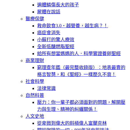
遍體鱗傷長大的孩子
屍體在說話
醫療保健
救命飲食3.0‧越營養，越生病？！
癌症會消失
小蘇打的驚人療效
全新低醣燃脂聖經
給所有想當媽媽的人．科學實證養卵聖經
商業理財
窮理查年鑑（最完整收錄版）：地表最賣的
格言智慧，和《聖經》一樣歷久不衰！
社會科學
法律常識
自然科普
壓力：你一輩子都必須面對的問題，解開壓
力與生理、精神的糾纏關係！
人文史地
從卑微到偉大的斜槓偉人富蘭克林