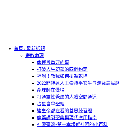
Skip
to
content
60秒看新世界
柿子文化
首頁 / 最新話題
宗教命理
命運最重要的事
打破人生幻鏡的四個約定
神啊！教我如何扭轉乾坤
2022問神達人王崇禮平安生肖運籤農民曆
命理師在做啥
打通靈性覺醒的人體空間通道
占星自學聖經
連皇帝都在看的善惡練習題
魔藥調製聖典與現代應用指南
神靈臺灣•第一本親近神明的小百科