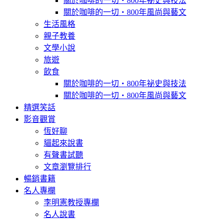
關於咖啡的一切‧800年祕史與技法
關於咖啡的一切‧800年風尚與藝文
生活風格
親子教養
文學小說
旅遊
飲食
關於咖啡的一切‧800年祕史與技法
關於咖啡的一切‧800年風尚與藝文
精選笑話
影音觀賞
恆好聊
貓起來說書
有聲書試聽
文章瀏覽排行
暢銷書籍
名人專欄
李明憲教授專欄
名人說書